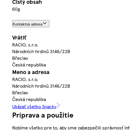
Čistý obsah
60g
Kontaktná adresa
Vrátiť
RACIO, s.r.o.
Národních hrdinů 3146/22B
Břeclav
Česká republika
Meno a adresa
RACIO, s.r.o.
Národních hrdinů 3146/22B
Břeclav
Česká republika
Ukázať všetko Snacky
Príprava a použitie
Robíme všetko pre to, aby sme zabezpečili správnosť inf