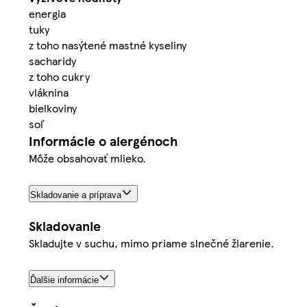
energia
tuky
z toho nasýtené mastné kyseliny
sacharidy
z toho cukry
vláknina
bielkoviny
soľ
Informácie o alergénoch
Môže obsahovať mlieko.
Skladovanie a príprava
Skladovanie
Skladujte v suchu, mimo priame slnečné žiarenie.
Ďalšie informácie