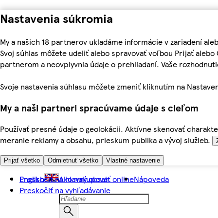
Nastavenia súkromia
My a našich 18 partnerov ukladáme informácie v zariadení ale
Svoj súhlas môžete udeliť alebo spravovať voľbou Prijať aleb
partnerom a neovplyvnia údaje o prehliadaní. Vaše rozhodnu
Svoje nastavenia súhlasu môžete zmeniť kliknutím na Nastaven
My a naši partneri spracúvame údaje s cieľom
Používať presné údaje o geolokácii. Aktívne skenovať charakter
meranie reklamy a obsahu, prieskum publika a vývoj služieb.
Prijať všetko
Odmietnuť všetko
Vlastné nastavenie
Preskočiť na hlavný obsah
English
Ako nakupovať online
Nápoveda
Preskočiť na vyhľadávanie