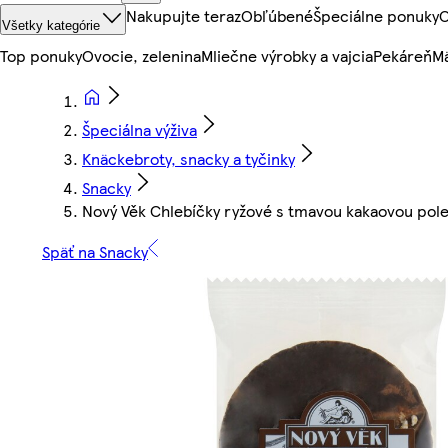
Nakupujte teraz
Obľúbené
Špeciálne ponuky
O
Všetky kategórie
Top ponuky
Ovocie, zelenina
Mliečne výrobky a vajcia
Pekáreň
Mä
Špeciálna výživa
Knäckebroty, snacky a tyčinky
Snacky
Nový Věk Chlebíčky ryžové s tmavou kakaovou pol
Späť na Snacky