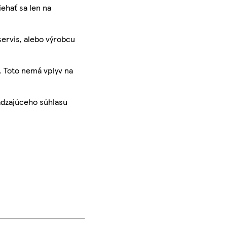
iehať sa len na
servis, alebo výrobcu
. Toto nemá vplyv na
ádzajúceho súhlasu