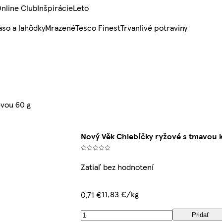
nline Club
Inšpirácie
Leto
so a lahôdky
Mrazené
Tesco Finest
Trvanlivé potraviny
evou 60 g
Nový Věk Chlebíčky ryžové s tmavou 
Zatiaľ bez hodnotení
11,83 €/kg
0,71 €
Pridať