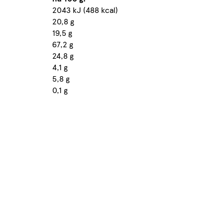
2043 kJ (488 kcal)
20,8 g
19,5 g
67,2 g
24,8 g
4,1 g
5,8 g
0,1 g