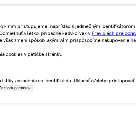
bo k nim pristupujeme, napríklad k jedinečným identifikátoro
o Odmietnuť všetko, prípadne kedykoľvek v
Pravidlách pre ochr
tie však zmení spôsob, akým vám prispôsobíme nakupovanie n
ia cookies v pätičke stránky.
istiky zariadenia na identifikáciu. Ukladať a/alebo pristupova
Zoznam partnerov