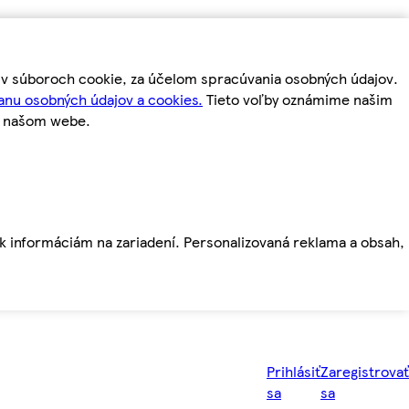
m v súboroch cookie, za účelom spracúvania osobných údajov.
anu osobných údajov a cookies.
Tieto voľby oznámime našim
a našom webe.
ť k informáciám na zariadení. Personalizovaná reklama a obsah,
Prihlásiť
Zaregistrovať
sa
sa