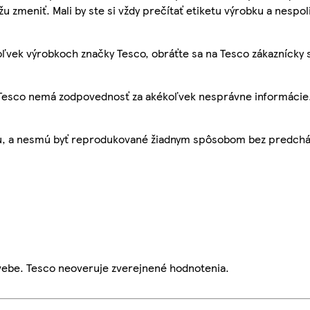
žu zmeniť. Mali by ste si vždy prečítať etiketu výrobku a nespol
ľvek výrobkoch značky Tesco, obráťte sa na Tesco zákaznícky 
, Tesco nemá zodpovednosť za akékoľvek nesprávne informácie
bu, a nesmú byť reprodukované žiadnym spôsobom bez predch
webe. Tesco neoveruje zverejnené hodnotenia.