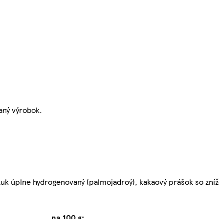
aný výrobok.
 tuk úplne hydrogenovaný (palmojadroý), kakaový prášok so zn
na 100 g: