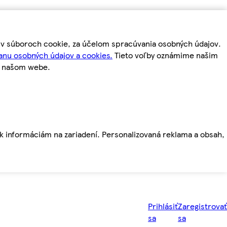
m v súboroch cookie, za účelom spracúvania osobných údajov.
anu osobných údajov a cookies.
Tieto voľby oznámime našim
a našom webe.
ť k informáciám na zariadení. Personalizovaná reklama a obsah,
Prihlásiť
Zaregistrovať
sa
sa