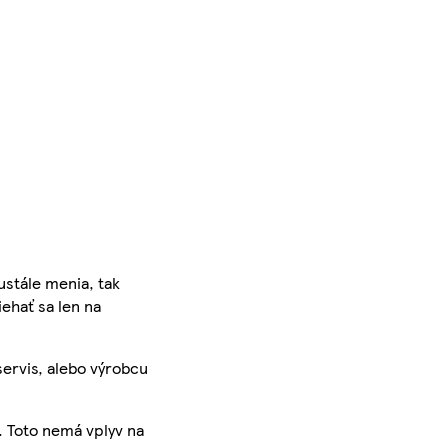
ustále menia, tak
iehať sa len na
servis, alebo výrobcu
. Toto nemá vplyv na