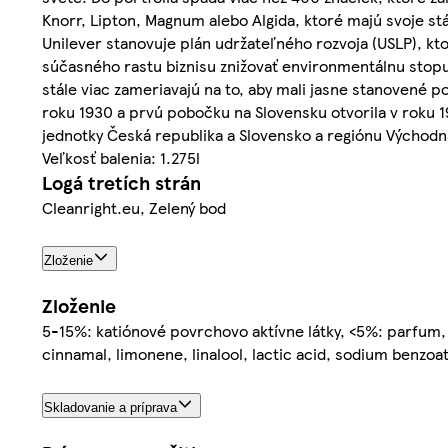
Knorr, Lipton, Magnum alebo Algida, ktoré majú svoje 
Unilever stanovuje plán udržateľného rozvoja (USLP), kto
súčasného rastu biznisu znižovať environmentálnu stopu
stále viac zameriavajú na to, aby mali jasne stanovené 
roku 1930 a prvú pobočku na Slovensku otvorila v roku 19
jednotky Česká republika a Slovensko a regiónu Východná
Veľkosť balenia: 1.275l
Logá tretích strán
Cleanright.eu, Zelený bod
Zloženie
Zloženie
5-15%: katiónové povrchovo aktívne látky, <5%: parfum, a
cinnamal, limonene, linalool, lactic acid, sodium benzoa
Skladovanie a príprava