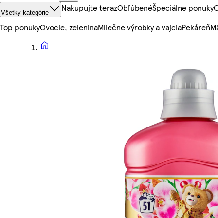
Nakupujte teraz
Obľúbené
Špeciálne ponuky
O
Všetky kategórie
Top ponuky
Ovocie, zelenina
Mliečne výrobky a vajcia
Pekáreň
Mä