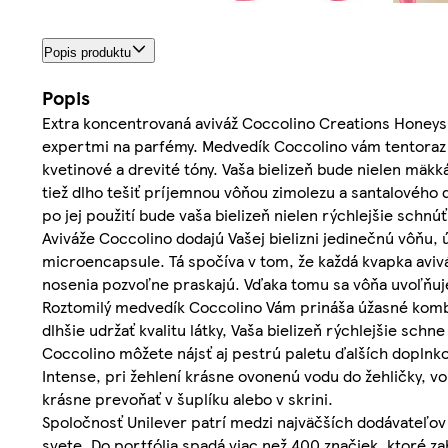
Popis produktu
Popis
Extra koncentrovaná aviváž Coccolino Creations Honeysu
expertmi na parfémy. Medvedík Coccolino vám tentoraz p
kvetinové a drevité tóny. Vaša bielizeň bude nielen m
tiež dlho tešiť príjemnou vôňou zimolezu a santalového d
po jej použití bude vaša bielizeň nielen rýchlejšie schnúť
Aviváže Coccolino dodajú Vašej bielizni jedinečnú vôňu,
microencapsule. Tá spočíva v tom, že každá kvapka aviv
nosenia pozvoľne praskajú. Vďaka tomu sa vôňa uvoľňuje 
Roztomilý medvedík Coccolino Vám prináša úžasné kombi
dlhšie udržať kvalitu látky, Vaša bielizeň rýchlejšie sch
Coccolino môžete nájsť aj pestrú paletu ďalších doplnk
Intense, pri žehlení krásne ovonenú vodu do žehličky, v
krásne prevoňať v šuplíku alebo v skrini.
Spoločnosť Unilever patrí medzi najväčších dodávateľov 
svete. Do portfólia spadá viac než 400 značiek, ktoré z