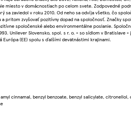
stále miesto v domácnostiach po celom svete. Zodpovedné podn
rý sa zaviedol v roku 2010. Od neho sa odvíja všetko, čo spoloč
 a pritom zvyšovať pozitívny dopad na spoločnosť. Značky spol
pozitívne spoločenské alebo environmentálne poslanie. Spoločno
93. Unilever Slovensko, spol. s r. o. - so sídlom v Bratislave 
 Európa (EE) spolu s ďalšími devätnástimi krajinami.
myl cinnamal, benzyl benzoate, benzyl salicylate, citronellol,
te