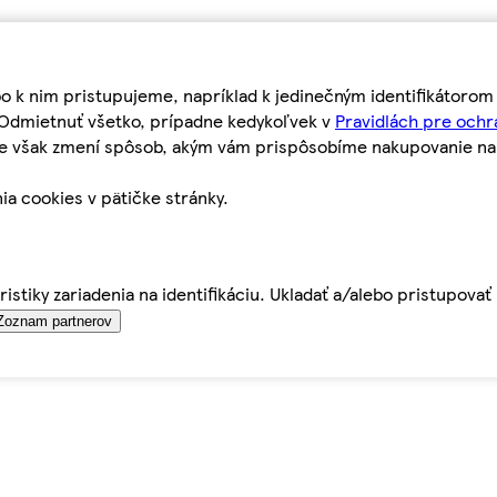
bo k nim pristupujeme, napríklad k jedinečným identifikátoro
o Odmietnuť všetko, prípadne kedykoľvek v
Pravidlách pre ochr
tie však zmení spôsob, akým vám prispôsobíme nakupovanie n
ia cookies v pätičke stránky.
istiky zariadenia na identifikáciu. Ukladať a/alebo pristupova
Zoznam partnerov