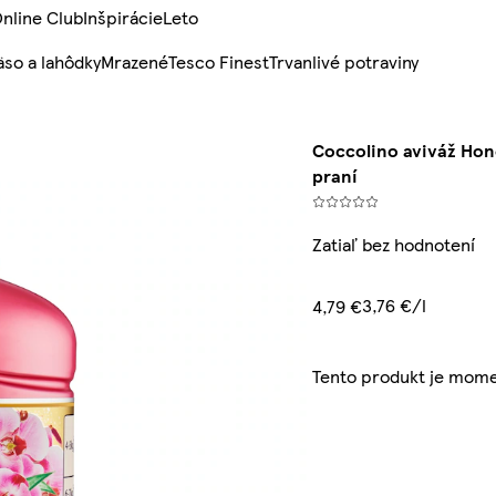
nline Club
Inšpirácie
Leto
so a lahôdky
Mrazené
Tesco Finest
Trvanlivé potraviny
Coccolino aviváž Hone
praní
Zatiaľ bez hodnotení
3,76 €/l
4,79 €
Tento produkt je mom