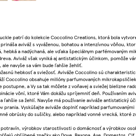
ckle patrí do kolekcie Coccolino Creations, ktorá bola vytvor
rináša aviváž s vyváženou, bohatou a intenzívnou vôňou, kto
äkká, hebká a nadýchaná, ale vďaka špeciálnym parfémovaným m
reva. Aviváž však vyniká aj antistatickým účinkom, pomôže vám 
, ale navyše sa vám bude ľahšie žehliť.
 úžasnú hebkosť a sviežosť. Aviváže Coccolino sú charakteristi
áží Coccolino obsahuje milióny parfumovaných mikrokapsličiek
postupne, a Vy sa tak môžete z voňavej a sviežej bielizne rado
nácie vôní, ktoré Vám dokážu spríjemniť deň. Používaním av
ne a ľahšie sa žehlí. Navyše má používanie aviváže antistatický 
ov prania. Vyskúšajte aviváže doplniť napríklad parfumovanými
onné obrúsky do sušičky, alebo napríklad vonné vrecká, ktoré 
potravín, výrobkov starostlivosti o domácnosť a výrobkov osob
ahŕňajú obľúbené značky ako Dove, Rexona, Axe, Domestos, Cif,