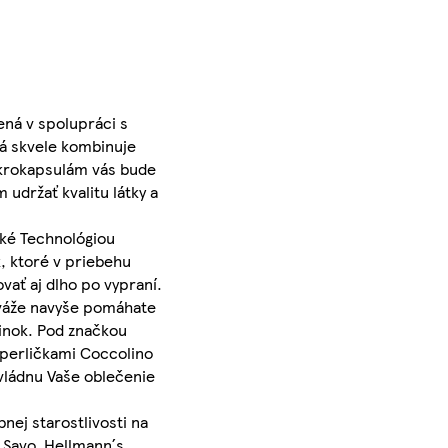
ená v spolupráci s
rá skvele kombinuje
ikrokapsulám vás bude
udržať kvalitu látky a
cké Technológiou
, ktoré v priebehu
vať aj dlho po vypraní.
iváže navyše pomáhate
účinok. Pod značkou
 perličkami Coccolino
zvládnu Vaše oblečenie
nej starostlivosti na
 Savo, Hellmann´s,