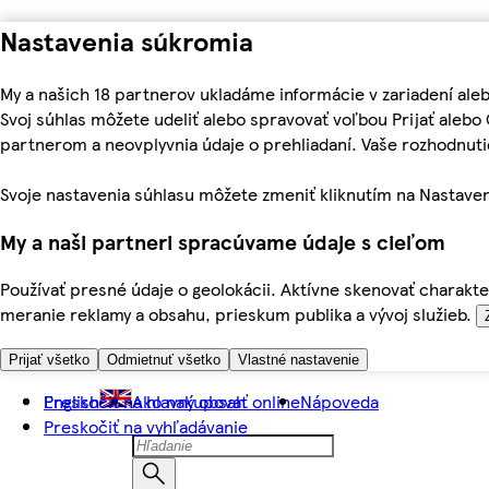
Nastavenia súkromia
My a našich 18 partnerov ukladáme informácie v zariadení ale
Svoj súhlas môžete udeliť alebo spravovať voľbou Prijať aleb
partnerom a neovplyvnia údaje o prehliadaní. Vaše rozhodnu
Svoje nastavenia súhlasu môžete zmeniť kliknutím na Nastaven
My a naši partneri spracúvame údaje s cieľom
Používať presné údaje o geolokácii. Aktívne skenovať charakter
meranie reklamy a obsahu, prieskum publika a vývoj služieb.
Prijať všetko
Odmietnuť všetko
Vlastné nastavenie
Preskočiť na hlavný obsah
English
Ako nakupovať online
Nápoveda
Preskočiť na vyhľadávanie