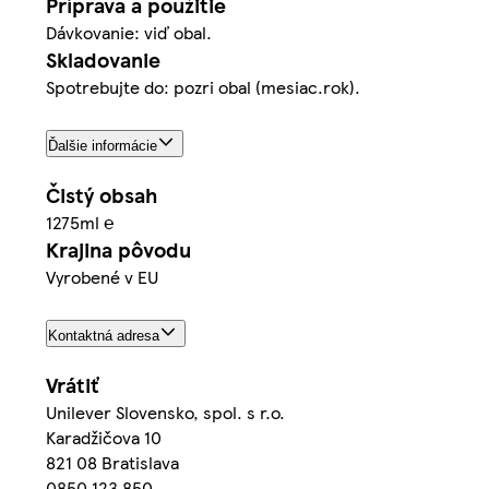
Príprava a použitie
Dávkovanie: viď obal.
Skladovanie
Spotrebujte do: pozri obal (mesiac.rok).
Ďalšie informácie
Čistý obsah
1275ml ℮
Krajina pôvodu
Vyrobené v EU
Kontaktná adresa
Vrátiť
Unilever Slovensko, spol. s r.o.
Karadžičova 10
821 08 Bratislava
0850 123 850