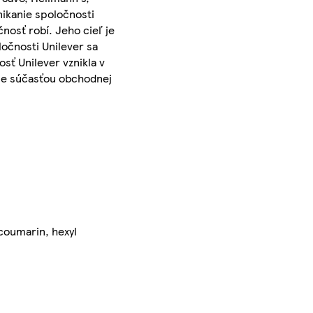
ikanie spoločnosti
nosť robí. Jeho cieľ je
očnosti Unilever sa
sť Unilever vznikla v
- je súčasťou obchodnej
 coumarin, hexyl