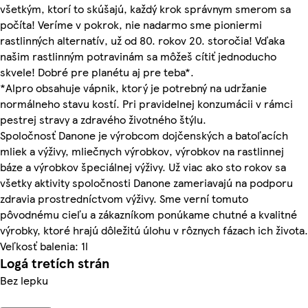
všetkým, ktorí to skúšajú, každý krok správnym smerom sa
počíta! Veríme v pokrok, nie nadarmo sme pioniermi
rastlinných alternatív, už od 80. rokov 20. storočia! Vďaka
našim rastlinným potravinám sa môžeš cítiť jednoducho
skvele! Dobré pre planétu aj pre teba*.
*Alpro obsahuje vápnik, ktorý je potrebný na udržanie
normálneho stavu kostí. Pri pravidelnej konzumácii v rámci
pestrej stravy a zdravého životného štýlu.
Spoločnosť Danone je výrobcom dojčenských a batoľacích
mliek a výživy, mliečnych výrobkov, výrobkov na rastlinnej
báze a výrobkov špeciálnej výživy. Už viac ako sto rokov sa
všetky aktivity spoločnosti Danone zameriavajú na podporu
zdravia prostredníctvom výživy. Sme verní tomuto
pôvodnému cieľu a zákazníkom ponúkame chutné a kvalitné
výrobky, ktoré hrajú dôležitú úlohu v rôznych fázach ich života.
Veľkosť balenia: 1l
Logá tretích strán
Bez lepku