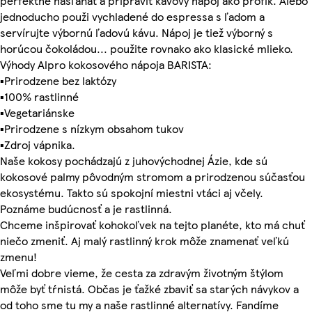
perfektne našľahať a pripraviť kávový nápoj ako profík. Alebo
jednoducho použi vychladené do espressa s ľadom a
servírujte výbornú ľadovú kávu. Nápoj je tiež výborný s
horúcou čokoládou... použite rovnako ako klasické mlieko.
Výhody Alpro kokosového nápoja BARISTA:
▪Prirodzene bez laktózy
▪100% rastlinné
▪Vegetariánske
▪Prirodzene s nízkym obsahom tukov
▪Zdroj vápnika.
Naše kokosy pochádzajú z juhovýchodnej Ázie, kde sú
kokosové palmy pôvodným stromom a prirodzenou súčasťou
ekosystému. Takto sú spokojní miestni vtáci aj včely.
Poznáme budúcnosť a je rastlinná.
Chceme inšpirovať kohokoľvek na tejto planéte, kto má chuť
niečo zmeniť. Aj malý rastlinný krok môže znamenať veľkú
zmenu!
Veľmi dobre vieme, že cesta za zdravým životným štýlom
môže byť tŕnistá. Občas je ťažké zbaviť sa starých návykov a
od toho sme tu my a naše rastlinné alternatívy. Fandíme