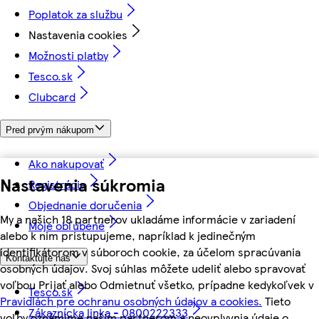
Poplatok za službu
Nastavenia cookies
Možnosti platby
Tesco.sk
Clubcard
Pred prvým nákupom
Ako nakupovať
Nastavenia súkromia
Registrácia
Objednanie doručenia
My a našich 18 partnerov ukladáme informácie v zariadení
Moje obľúbené
alebo k nim pristupujeme, napríklad k jedinečným
identifikátorom v súboroch cookie, za účelom spracúvania
Kontaktujte nás
osobných údajov. Svoj súhlas môžete udeliť alebo spravovať
voľbou Prijať alebo Odmietnuť všetko, prípadne kedykoľvek v
Tesco.sk
Pravidlách pre ochranu osobných údajov a cookies.
Tieto
Zákaznícka linka - 0800222333
voľby oznámime našim partnerom a neovplyvnia údaje o