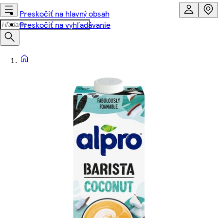
Preskočiť na hlavný obsah
Preskočiť na vyhľadávanie