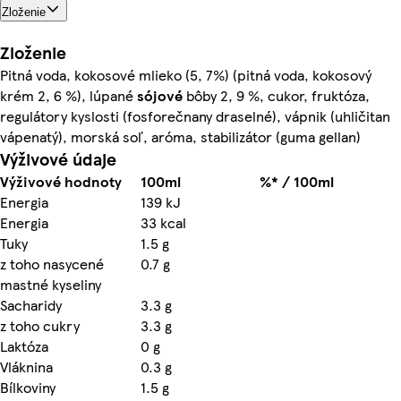
Zloženie
Zloženie
Pitná voda, kokosové mlieko (5, 7%) (pitná voda, kokosový
krém 2, 6 %), lúpané
sójové
bôby 2, 9 %, cukor, fruktóza,
regulátory kyslosti (fosforečnany draselné), vápnik (uhličitan
vápenatý), morská soľ, aróma, stabilizátor (guma gellan)
Výživové údaje
Výživové hodnoty
100ml
%* / 100ml
Energia
139 kJ
Energia
33 kcal
Tuky
1.5 g
z toho nasycené
0.7 g
mastné kyseliny
Sacharidy
3.3 g
z toho cukry
3.3 g
Laktóza
0 g
Vláknina
0.3 g
Bílkoviny
1.5 g