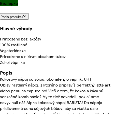
Bez lepku
Popis produktu
Hlavné výhody
Prirodzene bez laktózy
100% rastlinné
Vegetariánske
Prirodzene s nízkym obsahom tukov
Zdroj vápnika
Popis
Kokosový nápoj so sójou, obohatený o vápnik, UHT
Objav rastlinný nápoj, z ktorého pripravíš perfektný latté art
alebo penu na capuccino! Vieš o tom, že kokos a káva sú
senzačné kombinácie? My to tiež nevedeli, pokiaľ sme
nevyvinuli náš Alpro kokosový nápoj BARISTA! Do nápoja
pridávame trochu sójových bôbov, aby sa všetko dalo