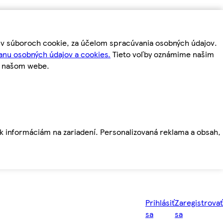
m v súboroch cookie, za účelom spracúvania osobných údajov.
anu osobných údajov a cookies.
Tieto voľby oznámime našim
a našom webe.
ť k informáciám na zariadení. Personalizovaná reklama a obsah,
Prihlásiť
Zaregistrovať
sa
sa