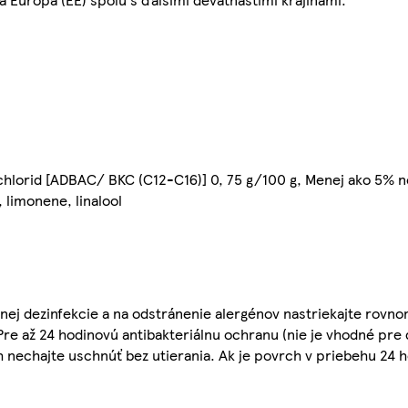
-chlorid [ADBAC/ BKC (C12-C16)] 0, 75 g/100 g, Menej ako 5%
 limonene, linalool
adnej dezinfekcie a na odstránenie alergénov nastriekajte rovn
Pre až 24 hodinovú antibakteriálnu ochranu (nie je vhodné pre
ch nechajte uschnúť bez utierania. Ak je povrch v priebehu 24 