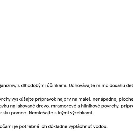
rganizmy, s dlhodobými účinkami. Uchovávajte mimo dosahu det
rchy vyskúšajte prípravok najprv na malej, nenápadnej ploche
ravku na lakované drevo, mramorové a hliníkové povrchy, prípr
ársku pomoc. Nemiešajte s inými výrobkami.
 očami je potrebné ich dôkladne vypláchnuť vodou.