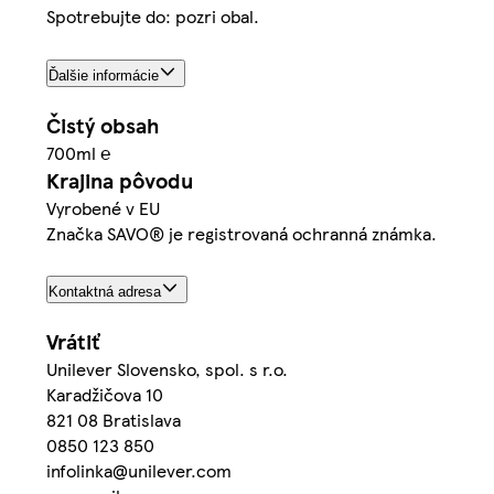
Spotrebujte do: pozri obal.
Ďalšie informácie
Čistý obsah
700ml ℮
Krajina pôvodu
Vyrobené v EU
Značka SAVO® je registrovaná ochranná známka.
Kontaktná adresa
Vrátiť
Unilever Slovensko, spol. s r.o.
Karadžičova 10
821 08 Bratislava
0850 123 850
infolinka@unilever.com