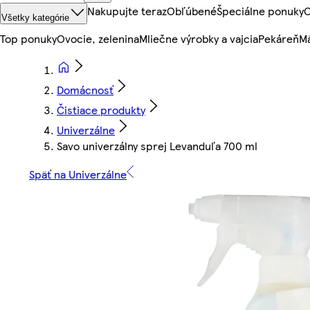
Nakupujte teraz
Obľúbené
Špeciálne ponuky
O
Všetky kategórie
Top ponuky
Ovocie, zelenina
Mliečne výrobky a vajcia
Pekáreň
Mä
Domácnosť
Čistiace produkty
Univerzálne
Savo univerzálny sprej Levanduľa 700 ml
Späť na Univerzálne