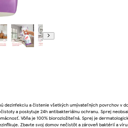
nnú dezinfekciu a čistenie všetkých umývateľných povrchov v d
ečistoty a poskytuje 24h antibakteriálnu ochranu. Sprej neobsah
mácnosť. Vôňa je 100% biorozložiteľná. Sprej je dermatologick
ezinfikuje. Zbavte svoj domov nečistôt a zároveň baktérií a víru