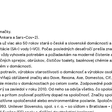
mačky.
 Ankara a Sars-Cov-2).
sa už viac ako 50 rokov stará o české a slovenské domácnosti a
nitácie (SA-) vody (-VO). Počas posledných desaťročí prešla z
by vždy vyhovela potrebám a požiadavkám na moderné čistenie 
kčných sprejov, obrúskov, čističov toalety, bazénovej chémie a
blém v domácnosti.
potravín, výrobkov starostlivosti o domácnosť a výrobkov osob
ahŕňajú obľúbené značky ako Dove, Rexona, Axe, Domestos, Cif,
stále miesto v domácnostiach po celom svete. Zodpovedné podn
rý sa zaviedol v roku 2010. Od neho sa odvíja všetko, čo spoloč
 a pritom zvyšovať pozitívny dopad na spoločnosť. Značky spol
pozitívne spoločenské alebo environmentálne poslanie. Spoločno
93. Unilever Slovensko, spol. s r. o. - so sídlom v Bratislave 
 Európa (EE) spolu s ďalšími devätnástimi krajinami.