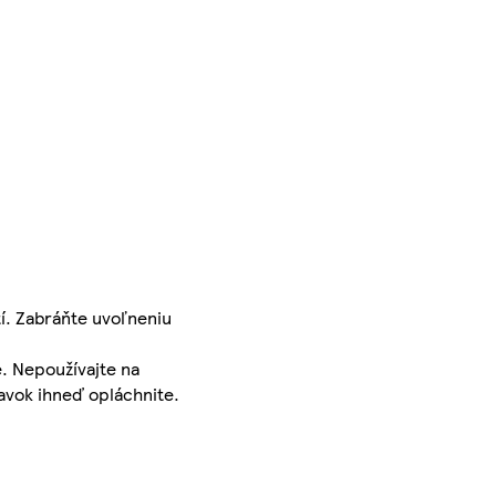
í. Zabráňte uvoľneniu
. Nepoužívajte na
avok ihneď opláchnite.