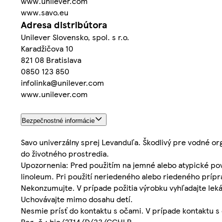
www.unilever.com
www.savo.eu
Adresa distribútora
Unilever Slovensko, spol. s r.o.
Karadžičova 10
821 08 Bratislava
0850 123 850
infolinka@unilever.com
www.unilever.com
Bezpečnostné informácie
Savo univerzálny sprej Levanduľa. Škodlivý pre vodné o
do životného prostredia.
Upozornenia: Pred použitím na jemné alebo atypické pov
linoleum. Pri použití neriedeného alebo riedeného príp
Nekonzumujte. V prípade požitia výrobku vyhľadajte lek
Uchovávajte mimo dosahu detí.
Nesmie prísť do kontaktu s očami. V prípade kontaktu s
Reg. č.: bio/2714/D/23/CCHLP.