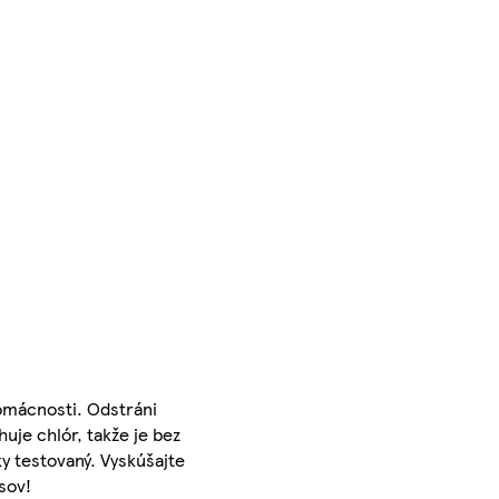
omácnosti. Odstráni
uje chlór, takže je bez
y testovaný. Vyskúšajte
sov!