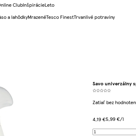
nline Club
Inšpirácie
Leto
so a lahôdky
Mrazené
Tesco Finest
Trvanlivé potraviny
Savo univerzálny 
Zatiaľ bez hodnoten
5,99 €/l
4,19 €