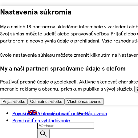
Nastavenia súkromia
My a našich 18 partnerov ukladáme informácie v zariadení ale
Svoj súhlas môžete udeliť alebo spravovať voľbou Prijať aleb
partnerom a neovplyvnia údaje o prehliadaní. Vaše rozhodnu
Svoje nastavenia súhlasu môžete zmeniť kliknutím na Nastaven
My a naši partneri spracúvame údaje s cieľom
Používať presné údaje o geolokácii. Aktívne skenovať charakter
meranie reklamy a obsahu, prieskum publika a vývoj služieb.
Prijať všetko
Odmietnuť všetko
Vlastné nastavenie
Preskočiť na hlavný obsah
English
Ako nakupovať online
Nápoveda
Preskočiť na vyhľadávanie