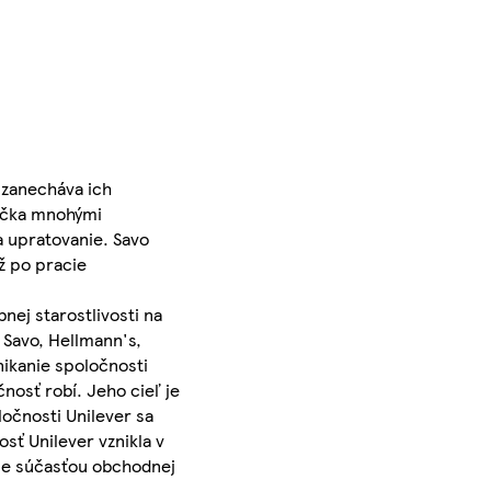
 zanecháva ich
načka mnohými
a upratovanie. Savo
ž po pracie
nej starostlivosti na
 Savo, Hellmann's,
ikanie spoločnosti
nosť robí. Jeho cieľ je
očnosti Unilever sa
sť Unilever vznikla v
- je súčasťou obchodnej