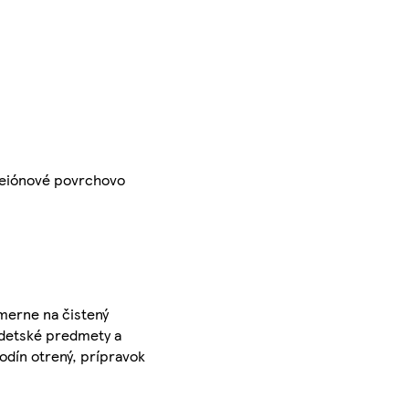
 neiónové povrchovo
omerne na čistený
 detské predmety a
hodín otrený, prípravok