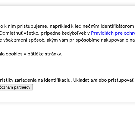
bo k nim pristupujeme, napríklad k jedinečným identifikátoro
o Odmietnuť všetko, prípadne kedykoľvek v
Pravidlách pre ochr
tie však zmení spôsob, akým vám prispôsobíme nakupovanie n
ia cookies v pätičke stránky.
istiky zariadenia na identifikáciu. Ukladať a/alebo pristupova
Zoznam partnerov