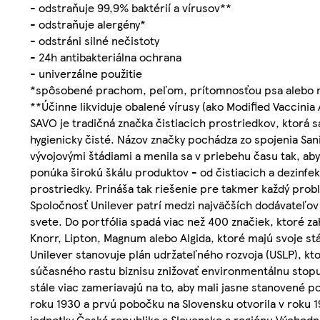
- odstraňuje 99,9% baktérií a vírusov**
- odstraňuje alergény*
- odstráni silné nečistoty
- 24h antibakteriálna ochrana
- univerzálne použitie
*spôsobené prachom, peľom, prítomnosťou psa alebo 
**Účinne likviduje obalené vírusy (ako Modified Vaccinia
SAVO je tradičná značka čistiacich prostriedkov, ktorá 
hygienicky čisté. Názov značky pochádza zo spojenia Sa
vývojovými štádiami a menila sa v priebehu času tak, a
ponúka širokú škálu produktov - od čistiacich a dezinfe
prostriedky. Prináša tak riešenie pre takmer každý pro
Spoločnosť Unilever patrí medzi najväčších dodávateľov 
svete. Do portfólia spadá viac než 400 značiek, ktoré z
Knorr, Lipton, Magnum alebo Algida, ktoré majú svoje 
Unilever stanovuje plán udržateľného rozvoja (USLP), kto
súčasného rastu biznisu znižovať environmentálnu stopu
stále viac zameriavajú na to, aby mali jasne stanovené 
roku 1930 a prvú pobočku na Slovensku otvorila v roku 19
jednotky Česká republika a Slovensko a regiónu Východná