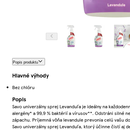
Popis produktu
Hlavné výhody
Bez chlóru
Popis
Savo univerzálny sprej Levanduľa je ideálny na každode
alergény* a 99,9 % baktérií a vírusov**. Odstráni silné n
zápachu. Príjemná vôňa levandule prevonia celú vašu do
Savo univerzálny sprej Levanduľa, ktorý účinne čistí aj d