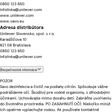
0850 123 850
infolinka@unilever.com
www.unilever.com
www.savo.eu
Adresa distribútora
Unilever Slovensko, spol. s r.o.
Karadžičova 10
821 08 Bratislava
0850 123 850
infolinka@unilever.com
Bezpečnostné informácie
POZOR
Savo dezinfekcia a čistič na podlahy citrón. Spôsobuje vážne
podráždenie očí. Škodlivý pre vodné organizmy, s dlhodobými
účinkami. Uchovávajte mimo dosahu detí. Zabráňte uvoľneniu
do životného prostredia. PO ZASIAHNUTÍ OČÍ: Niekoľko minút
ich opatrne vyplachujte vodou. Ak používate kontaktné