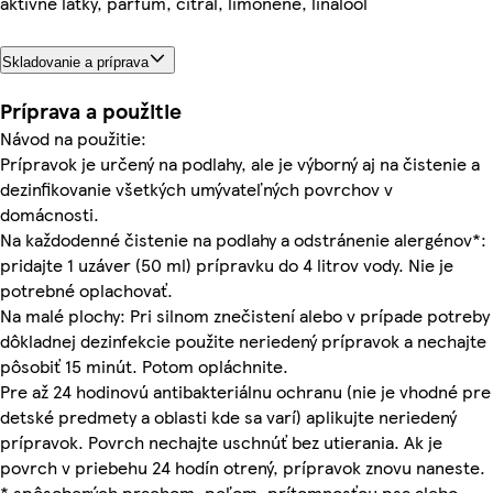
aktívne látky, parfum, citral, limonene, linalool
Skladovanie a príprava
Príprava a použitie
Návod na použitie:
Prípravok je určený na podlahy, ale je výborný aj na čistenie a
dezinfikovanie všetkých umývateľných povrchov v
domácnosti.
Na každodenné čistenie na podlahy a odstránenie alergénov*:
pridajte 1 uzáver (50 ml) prípravku do 4 litrov vody. Nie je
potrebné oplachovať.
Na malé plochy: Pri silnom znečistení alebo v prípade potreby
dôkladnej dezinfekcie použite neriedený prípravok a nechajte
pôsobiť 15 minút. Potom opláchnite.
Pre až 24 hodinovú antibakteriálnu ochranu (nie je vhodné pre
detské predmety a oblasti kde sa varí) aplikujte neriedený
prípravok. Povrch nechajte uschnúť bez utierania. Ak je
povrch v priebehu 24 hodín otrený, prípravok znovu naneste.
* spôsobených prachom, peľom, prítomnosťou psa alebo