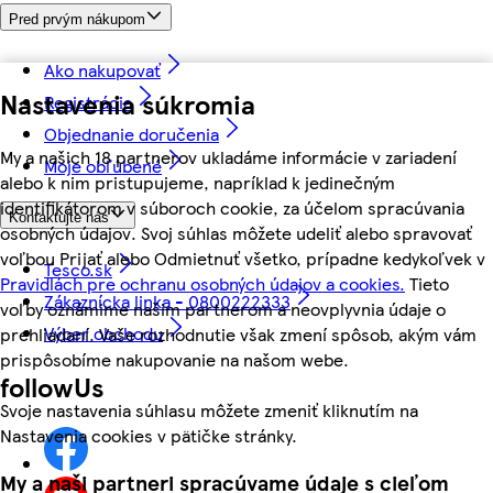
Pred prvým nákupom
Ako nakupovať
Nastavenia súkromia
Registrácia
Objednanie doručenia
My a našich 18 partnerov ukladáme informácie v zariadení
Moje obľúbené
alebo k nim pristupujeme, napríklad k jedinečným
identifikátorom v súboroch cookie, za účelom spracúvania
Kontaktujte nás
osobných údajov. Svoj súhlas môžete udeliť alebo spravovať
voľbou Prijať alebo Odmietnuť všetko, prípadne kedykoľvek v
Tesco.sk
Pravidlách pre ochranu osobných údajov a cookies.
Tieto
Zákaznícka linka - 0800222333
voľby oznámime našim partnerom a neovplyvnia údaje o
Výber obchodu
prehliadaní. Vaše rozhodnutie však zmení spôsob, akým vám
prispôsobíme nakupovanie na našom webe.
followUs
Svoje nastavenia súhlasu môžete zmeniť kliknutím na
Nastavenia cookies v pätičke stránky.
My a naši partneri spracúvame údaje s cieľom