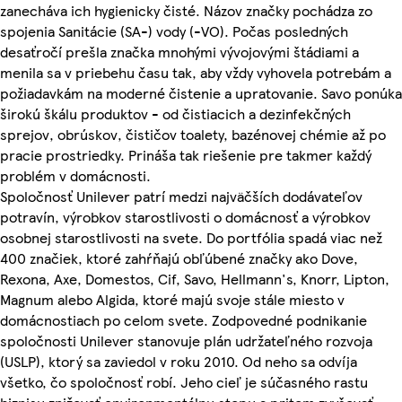
zanecháva ich hygienicky čisté. Názov značky pochádza zo
spojenia Sanitácie (SA-) vody (-VO). Počas posledných
desaťročí prešla značka mnohými vývojovými štádiami a
menila sa v priebehu času tak, aby vždy vyhovela potrebám a
požiadavkám na moderné čistenie a upratovanie. Savo ponúka
širokú škálu produktov - od čistiacich a dezinfekčných
sprejov, obrúskov, čističov toalety, bazénovej chémie až po
pracie prostriedky. Prináša tak riešenie pre takmer každý
problém v domácnosti.
Spoločnosť Unilever patrí medzi najväčších dodávateľov
potravín, výrobkov starostlivosti o domácnosť a výrobkov
osobnej starostlivosti na svete. Do portfólia spadá viac než
400 značiek, ktoré zahŕňajú obľúbené značky ako Dove,
Rexona, Axe, Domestos, Cif, Savo, Hellmann's, Knorr, Lipton,
Magnum alebo Algida, ktoré majú svoje stále miesto v
domácnostiach po celom svete. Zodpovedné podnikanie
spoločnosti Unilever stanovuje plán udržateľného rozvoja
(USLP), ktorý sa zaviedol v roku 2010. Od neho sa odvíja
všetko, čo spoločnosť robí. Jeho cieľ je súčasného rastu