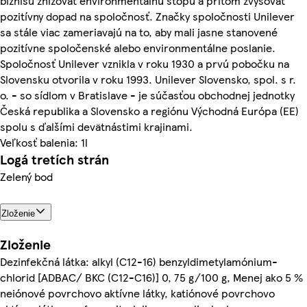
biznisu znižovať environmentálnu stopu a pritom zvyšovať
pozitívny dopad na spoločnosť. Značky spoločnosti Unilever
sa stále viac zameriavajú na to, aby mali jasne stanovené
pozitívne spoločenské alebo environmentálne poslanie.
Spoločnosť Unilever vznikla v roku 1930 a prvú pobočku na
Slovensku otvorila v roku 1993. Unilever Slovensko, spol. s r.
o. - so sídlom v Bratislave - je súčasťou obchodnej jednotky
Česká republika a Slovensko a regiónu Východná Európa (EE)
spolu s ďalšími devätnástimi krajinami.
Veľkosť balenia: 1l
Logá tretích strán
Zelený bod
Zloženie
Zloženie
Dezinfekčná látka: alkyl (C12-16) benzyldimetylamónium-
chlorid [ADBAC/ BKC (C12-C16)] 0, 75 g/100 g, Menej ako 5 %
neiónové povrchovo aktívne látky, katiónové povrchovo