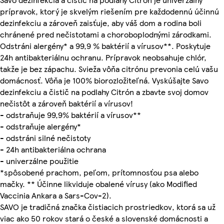
prípravok, ktorý je skvelým riešením pre každodennú účinnú
dezinfekciu a zároveň zaisťuje, aby váš dom a rodina boli
chránené pred nečistotami a choroboplodnými zárodkami.
Odstráni alergény* a 99,9 % baktérií a vírusov**. Poskytuje
24h antibakteriálnu ochranu. Prípravok neobsahuje chlór,
takže je bez zápachu. Svieža vôňa citrónu prevonia celú vašu
domácnosť. Vôňa je 100% biorozložiteľná. Vyskúšajte Savo
dezinfekciu a čistič na podlahy Citrón a zbavte svoj domov
nečistôt a zároveň baktérií a vírusov!
- odstraňuje 99,9% baktérií a vírusov**
- odstraňuje alergény*
- odstráni silné nečistoty
- 24h antibakteriálna ochrana
- univerzálne použitie
*spôsobené prachom, peľom, prítomnosťou psa alebo
mačky. ** Účinne likviduje obalené vírusy (ako Modified
Vaccinia Ankara a Sars-Cov-2).
SAVO je tradičná značka čistiacich prostriedkov, ktorá sa už
viac ako 50 rokov stará o české a slovenské domácnosti a