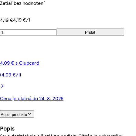
Zatiaľ bez hodnotení
4,19 €/l
4,19 €
Pridať
4,09 € s Clubcard
(4,09 €/l)
Cena je platná do 24. 8. 2026
Popis produktu
Popis
Savo dezinfekcia a čistič na podlahy Citrón je univerzálny