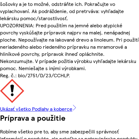
šošovky a je to možné, odstráňte ich. Pokračujte vo
vyplachovaní. Ak podráždenie, od pretrváva: vyhľadajte
lekársku pomoc/starostlivosť.
UPOZORNENIA: Pred použitím na jemné alebo atypické
povrchy vyskúšajte prípravok najprv na malej, nenápadnej
ploche. Nepoužívajte na lakované drevo a linoleum. Pri použití
neriadeného alebo riedeného prípravku na mramorové a
hliníkové povrchy, prípravok ihneď opláchnite.
Nekonzumujte. V prípade požitia výrobku vyhľadajte lekársku
pomoc. Nemiešajte s inými výrobkami.
Reg. č.: bio/2751/D/23/CCHLP.
Ukázať všetko Podlahy a koberce
Príprava a použitie
Robíme všetko pre to, aby sme zabezpečili správnosť
informácií o produkte, ale nakoľko sa potravinárske produkty