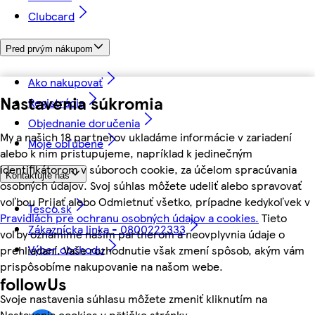
Clubcard
Pred prvým nákupom
Ako nakupovať
Nastavenia súkromia
Registrácia
Objednanie doručenia
My a našich 18 partnerov ukladáme informácie v zariadení
Moje obľúbené
alebo k nim pristupujeme, napríklad k jedinečným
identifikátorom v súboroch cookie, za účelom spracúvania
Kontaktujte nás
osobných údajov. Svoj súhlas môžete udeliť alebo spravovať
voľbou Prijať alebo Odmietnuť všetko, prípadne kedykoľvek v
Tesco.sk
Pravidlách pre ochranu osobných údajov a cookies.
Tieto
Zákaznícka linka - 0800222333
voľby oznámime našim partnerom a neovplyvnia údaje o
Výber obchodu
prehliadaní. Vaše rozhodnutie však zmení spôsob, akým vám
prispôsobíme nakupovanie na našom webe.
followUs
Svoje nastavenia súhlasu môžete zmeniť kliknutím na
Nastavenia cookies v pätičke stránky.