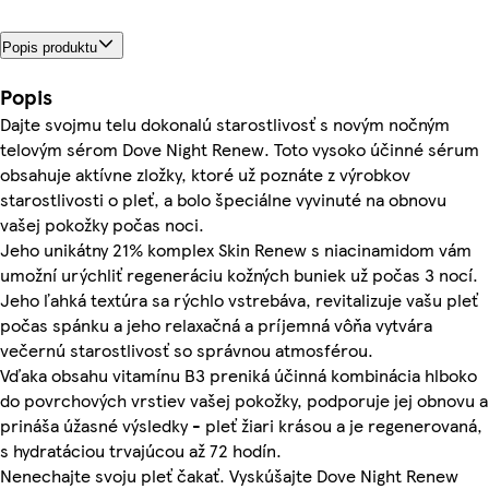
Popis produktu
Popis
Dajte svojmu telu dokonalú starostlivosť s novým nočným
telovým sérom Dove Night Renew. Toto vysoko účinné sérum
obsahuje aktívne zložky, ktoré už poznáte z výrobkov
starostlivosti o pleť, a bolo špeciálne vyvinuté na obnovu
vašej pokožky počas noci.
Jeho unikátny 21% komplex Skin Renew s niacinamidom vám
umožní urýchliť regeneráciu kožných buniek už počas 3 nocí.
Jeho ľahká textúra sa rýchlo vstrebáva, revitalizuje vašu pleť
počas spánku a jeho relaxačná a príjemná vôňa vytvára
večernú starostlivosť so správnou atmosférou.
Vďaka obsahu vitamínu B3 preniká účinná kombinácia hlboko
do povrchových vrstiev vašej pokožky, podporuje jej obnovu a
prináša úžasné výsledky - pleť žiari krásou a je regenerovaná,
s hydratáciou trvajúcou až 72 hodín.
Nenechajte svoju pleť čakať. Vyskúšajte Dove Night Renew