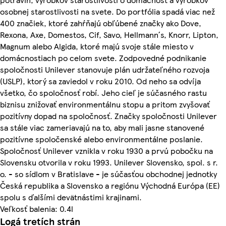
osobnej starostlivosti na svete. Do portfólia spadá viac než
400 značiek, ktoré zahŕňajú obľúbené značky ako Dove,
Rexona, Axe, Domestos, Cif, Savo, Hellmann´s, Knorr, Lipton,
Magnum alebo Algida, ktoré majú svoje stále miesto v
domácnostiach po celom svete. Zodpovedné podnikanie
spoločnosti Unilever stanovuje plán udržateľného rozvoja
(USLP), ktorý sa zaviedol v roku 2010. Od neho sa odvíja
všetko, čo spoločnosť robí. Jeho cieľ je súčasného rastu
biznisu znižovať environmentálnu stopu a pritom zvyšovať
pozitívny dopad na spoločnosť. Značky spoločnosti Unilever
sa stále viac zameriavajú na to, aby mali jasne stanovené
pozitívne spoločenské alebo environmentálne poslanie.
Spoločnosť Unilever vznikla v roku 1930 a prvú pobočku na
Slovensku otvorila v roku 1993. Unilever Slovensko, spol. s r.
o. - so sídlom v Bratislave - je súčasťou obchodnej jednotky
Česká republika a Slovensko a regiónu Východná Európa (EE)
spolu s ďalšími devätnástimi krajinami.
Veľkosť balenia: 0.4l
Logá tretích strán