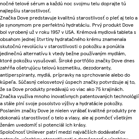
nočné telové sérum a každú noc svojmu telu doprajte tú
najlepšiu starostlivosť.
Značka Dove predstavuje kvalitnú starostlivosť o pleť aj telo a
je synonymom pre perfektnú hydratáciu. Prvý produkt Dove
bol vyrobený už v roku 1957 v USA. Krémová mydlová tableta s
obsahom jednej štvrtiny hydratačného krému znamenala
skutočnú revolúciu v starostlivosti o pokožku a ponúkla
jedinečnú alternatívu k vtedy bežne používaným mydlám,
ktoré pokožku vysušovali. Široké portfólio značky Dove dnes
zahŕňa ošetrujúcu telovú kozmetiku, dezodoranty,
antiperspiranty, mydlá, prípravky na sprchovanie alebo do
kúpeľa. Súčasný celosvetový úspech značky potvrdzuje aj to,
že sa Dove produkty predávajú vo viac ako 75 krajinách.
Značka využíva mnoho inovatívnych patentovaných technológií
a stále plní svoje posolstvo výživy a hydratácie pokožky.
Poslaním značky Dove je nielen vyrábať kvalitné produkty pre
dokonalú starostlivosť o telo a vlasy, ale aj pomôcť všetkým
ženám uvedomiť si potenciál ich krásy.
Spoločnosť Unilever patrí medzi najväčších dodávateľov
potravín, výrobkov starostlivosti o domácnosť a výrobkov