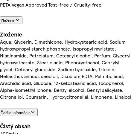
PETA Vegan Approved Test-free / Cruelty-free
Zloženie
Zloženie
Aqua, Glycerin, Dimethicone, Hydroxystearic acid, Sodium
hydroxypropyl starch phosphate, Isopropyl myristate,
Niacinamide, Petrolatum, Cetearyl alcohol, Parfum, Glyceryl
hydroxystearate, Stearic acid, Phenoxyethanol, Caprylyl
glycol, Cetearyl glucoside, Sodium hydroxide, Triolein,
Helianthus annuus seed oil, Disodium EDTA, Palmitic acid,
Arachidic acid, Glucose, 12-ketostearic acid, Tocopherol,
Alpha-isomethyl ionone, Benzyl alcohol, Benzyl salicylate,
Citronellol, Coumarin, Hydroxycitronellal, Limonene, Linalool
Ďalšie informácie
Čistý obsah
400ml ℮