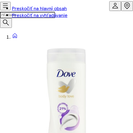
Preskočiť na hlavný obsah
Preskočiť na vyhľadávanie