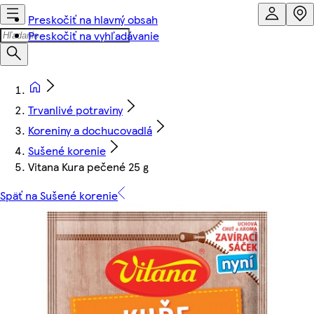
Preskočiť na hlavný obsah
Preskočiť na vyhľadávanie
Trvanlivé potraviny
Koreniny a dochucovadlá
Sušené korenie
Vitana Kura pečené 25 g
Späť na Sušené korenie