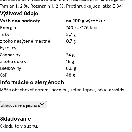
Tymian 1, 2 %, Rozmarín 1, 2 %, Protihrudkujúca látka E 341
Výživové údaje
Výživové hodnoty
na 100 g výrobku:
Energia
740 kJ/176 kcal
Tuky
3,7 g
z toho nasýtené mastné
0,7 g
kyseliny
Sacharidy
24 g
z toho cukry
15 g
Bielkoviny
6,6 g
Soľ
48 g
Informácie o alergénoch
Môže obsahovať sezam, horčicu, zeler, lepok, sóju, arašidy.
Skladovanie a príprava
Skladovanie
Skladujte v suchu.