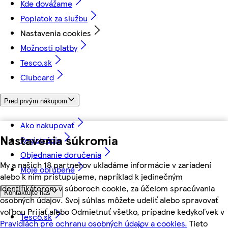
Kde dovážame
Poplatok za službu
Nastavenia cookies
Možnosti platby
Tesco.sk
Clubcard
Pred prvým nákupom
Ako nakupovať
Nastavenia súkromia
Registrácia
Objednanie doručenia
My a našich 18 partnerov ukladáme informácie v zariadení
Moje obľúbené
alebo k nim pristupujeme, napríklad k jedinečným
identifikátorom v súboroch cookie, za účelom spracúvania
Kontaktujte nás
osobných údajov. Svoj súhlas môžete udeliť alebo spravovať
voľbou Prijať alebo Odmietnuť všetko, prípadne kedykoľvek v
Tesco.sk
Pravidlách pre ochranu osobných údajov a cookies.
Tieto