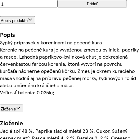
Pridať
Popis produktu
Popis
Sypký prípravok s koreninami na pečené kura
Korenie na pečené kura je vyváženou zmesou byliniek, papriky
a rasce. Lahodná paprikovo-bylinková chuť je dokreslená
červenkastou farbou korenia, ktorá vytvorí na povrchu
kurčaťa nádherne opečenú kôrku. Zmes je okrem kuracieho
mäsa vhodná aj na prípravu pečenej morky, hydinových rolád
alebo pečeného králičieho mäsa.
Veľkosť balenia: 0.025kg
Zloženie
Zloženie
Jedlá soľ 48 %, Paprika sladká mletá 23 %, Cukor, Sušený
cesnak mletý, Rasca mletá 4, 2 %, Bazalka 2, 2 %, Oregano,