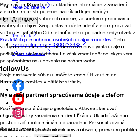
My a našich 18 partnerov ukladáme informácie v zariadení
Moje obľúbené
alebo k nim pristupujeme, napríklad k jedinečným
identifikátorom v súboroch cookie, za účelom spracúvania
Kontaktujte nás
osobných údajov. Svoj súhlas môžete udeliť alebo spravovať
voľbou Prijať alebo Odmietnuť všetko, prípadne kedykoľvek v
Tesco.sk
Pravidlách pre ochranu osobných údajov a cookies.
Tieto
Zákaznícka linka - 0800222333
voľby oznámime našim partnerom a neovplyvnia údaje o
Výber obchodu
prehliadaní. Vaše rozhodnutie však zmení spôsob, akým vám
prispôsobíme nakupovanie na našom webe.
followUs
Svoje nastavenia súhlasu môžete zmeniť kliknutím na
Nastavenia cookies v pätičke stránky.
My a naši partneri spracúvame údaje s cieľom
Používať presné údaje o geolokácii. Aktívne skenovať
charakteristiky zariadenia na identifikáciu. Ukladať a/alebo
pristupovať k informáciám na zariadení. Personalizovaná
©
Tesco Stores SR, a.s. 2026
reklama a obsah, meranie reklamy a obsahu, prieskum publika
a vývoj služieb.
Zoznam partnerov