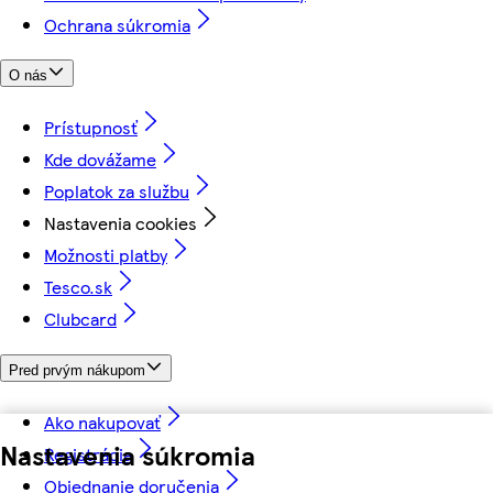
Ochrana súkromia
O nás
Prístupnosť
Kde dovážame
Poplatok za službu
Nastavenia cookies
Možnosti platby
Tesco.sk
Clubcard
Pred prvým nákupom
Ako nakupovať
Nastavenia súkromia
Registrácia
Objednanie doručenia