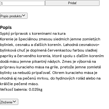
Pridať
Popis produktu
Popis
Sypký prípravok s koreninami na kura
Korenie je špeciálnou zmesou siedmich jemne zomletých
byliniek, cesnaku a ďalších korenín. Lahodná cesnakovo-
bylinková chuť je doplnená červenkastou farbou sladkej
papriky a červeného korenia, ktoré spolu s ďalším korením
dodá mäsu jemne pikantný nádych. Zmes je výborná na
prípravu kuracieho mäsa na grile, pretože jemne zomleté
bylinky sa nebudú pripaľovať. Okrem kuracieho mäsa je
vhodná aj na pečenú mrkvu, do hydinových rolád alebo na
králičie pečené mäso.
Veľkosť balenia: 0.025kg
Zloženie