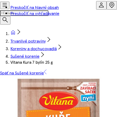
Preskočiť na hlavný obsah
Preskočiť na vyhľadávanie
Trvanlivé potraviny
Koreniny a dochucovadlá
Sušené korenie
Vitana Kura 7 bylín 25 g
Späť na Sušené korenie