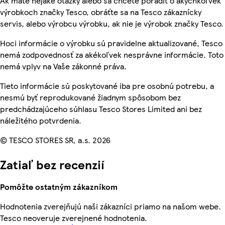
Ak máte nejaké otázky alebo sa chcete poradiť o akýchkoľvek
výrobkoch značky Tesco, obráťte sa na Tesco zákaznícky
servis, alebo výrobcu výrobku, ak nie je výrobok značky Tesco.
Hoci informácie o výrobku sú pravidelne aktualizované, Tesco
nemá zodpovednosť za akékoľvek nesprávne informácie. Toto
nemá vplyv na Vaše zákonné práva.
Tieto informácie sú poskytované iba pre osobnú potrebu, a
nesmú byť reprodukované žiadnym spôsobom bez
predchádzajúceho súhlasu Tesco Stores Limited ani bez
náležitého potvrdenia.
© TESCO STORES SR, a.s. 2026
Zatiaľ bez recenzií
Pomôžte ostatným zákazníkom
Hodnotenia zverejňujú naši zákazníci priamo na našom webe.
Tesco neoveruje zverejnené hodnotenia.