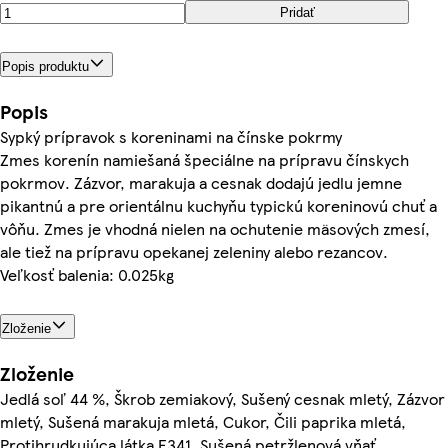
Pridať
Popis produktu
Popis
Sypký prípravok s koreninami na čínske pokrmy
Zmes korenín namiešaná špeciálne na prípravu čínskych
pokrmov. Zázvor, marakuja a cesnak dodajú jedlu jemne
pikantnú a pre orientálnu kuchyňu typickú koreninovú chuť a
vôňu. Zmes je vhodná nielen na ochutenie mäsových zmesí,
ale tiež na prípravu opekanej zeleniny alebo rezancov.
Veľkosť balenia: 0.025kg
Zloženie
Zloženie
Jedlá soľ 44 %, Škrob zemiakový, Sušený cesnak mletý, Zázvor
mletý, Sušená marakuja mletá, Cukor, Čili paprika mletá,
Protihrudkujúca látka E341, Sušená petržlenová vňať