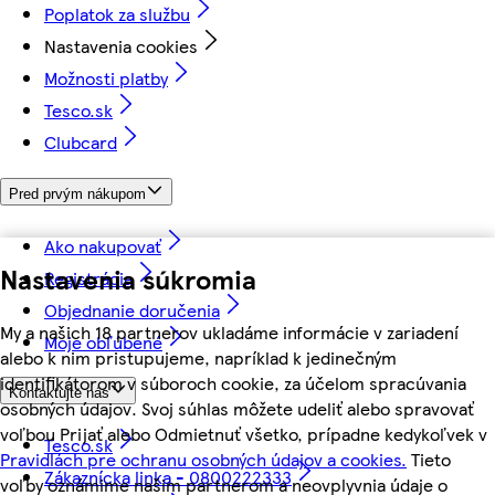
Poplatok za službu
Nastavenia cookies
Možnosti platby
Tesco.sk
Clubcard
Pred prvým nákupom
Ako nakupovať
Nastavenia súkromia
Registrácia
Objednanie doručenia
My a našich 18 partnerov ukladáme informácie v zariadení
Moje obľúbené
alebo k nim pristupujeme, napríklad k jedinečným
identifikátorom v súboroch cookie, za účelom spracúvania
Kontaktujte nás
osobných údajov. Svoj súhlas môžete udeliť alebo spravovať
voľbou Prijať alebo Odmietnuť všetko, prípadne kedykoľvek v
Tesco.sk
Pravidlách pre ochranu osobných údajov a cookies.
Tieto
Zákaznícka linka - 0800222333
voľby oznámime našim partnerom a neovplyvnia údaje o