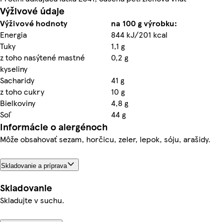
Výživové údaje
Výživové hodnoty
na 100 g výrobku:
Energia
844 kJ/201 kcal
Tuky
1,1 g
z toho nasýtené mastné
0,2 g
kyseliny
Sacharidy
41 g
z toho cukry
10 g
Bielkoviny
4,8 g
Soľ
44 g
Informácie o alergénoch
Môže obsahovať sezam, horčicu, zeler, lepok, sóju, arašidy.
Skladovanie a príprava
Skladovanie
Skladujte v suchu.