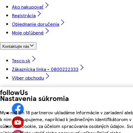
Ako nakupovať
Registrácia
Objednanie doručenia
Moje obľúbené
Kontaktujte nás
Tesco.sk
Zákaznícka linka - 0800222333
Výber obchodu
followUs
Nastavenia súkromia
My a našich 18 partnerov ukladáme informácie v zariadení ale
k nim pristupujeme, napríklad k jedinečným identifikátorom v
súboroch cookie, za účelom spracúvania osobných údajov. Sv
súhlas môžete udeliť alebo spravovať voľbou Prijať alebo