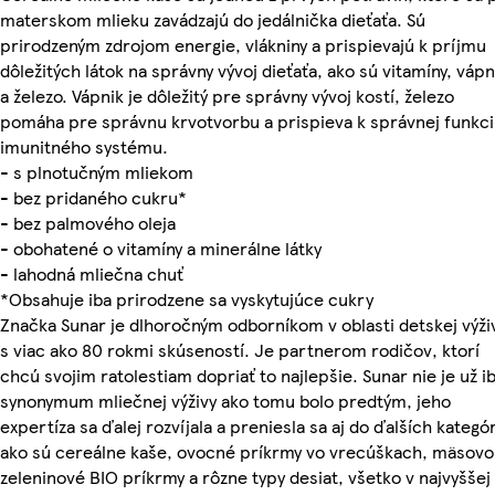
materskom mlieku zavádzajú do jedálnička dieťaťa. Sú
prirodzeným zdrojom energie, vlákniny a prispievajú k príjmu
dôležitých látok na správny vývoj dieťaťa, ako sú vitamíny, vápn
a železo. Vápnik je dôležitý pre správny vývoj kostí, železo
pomáha pre správnu krvotvorbu a prispieva k správnej funkci
imunitného systému.
- s plnotučným mliekom
- bez pridaného cukru*
- bez palmového oleja
- obohatené o vitamíny a minerálne látky
- lahodná mliečna chuť
*Obsahuje iba prirodzene sa vyskytujúce cukry
Značka Sunar je dlhoročným odborníkom v oblasti detskej výži
s viac ako 80 rokmi skúseností. Je partnerom rodičov, ktorí
chcú svojim ratolestiam dopriať to najlepšie. Sunar nie je už i
synonymum mliečnej výživy ako tomu bolo predtým, jeho
expertíza sa ďalej rozvíjala a preniesla sa aj do ďalších kategór
ako sú cereálne kaše, ovocné príkrmy vo vrecúškach, mäsovo
zeleninové BIO príkrmy a rôzne typy desiat, všetko v najvyššej