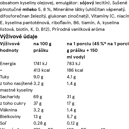
obsahom kyseliny olejovej, emulgátor:
sójový
lecitín), Sušené
plnotučné
mlieko
5, 8 %, Minerálne látky (uhličitan vápenatý,
difosforečnan železitý, glukonan zinočnatý), Vitamíny (C, niacín
E, kyselina pantoténová, riboflavín, B6, tiamín, A, kyselina
listová, biotín, K, D, B12), Prírodná vanilková aróma
Výživové údaje
Výživové
na 100 g
na 1 porciu (45
%* na 1 porc
hodnoty
prášku
g prášku + 150
ml vody)
Energia
1741 kJ
783 kJ
-
413 kcal
186 kcal
Tuky
9,0 g
4,1 g
z toho nasýtené
3,2 g
1,4 g
mastné kyseliny
Sacharidy
69 g
31 g
z toho cukry
37 g
17 g
Vláknina
3,2 g
1,4 g
Bielkoviny
13 g
5,7 g
Soľ
0,28 g
0,12 g