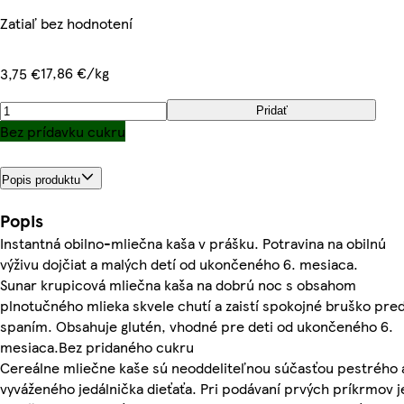
Zatiaľ bez hodnotení
17,86 €/kg
3,75 €
Pridať
Bez prídavku cukru
Popis produktu
Popis
Instantná obilno-mliečna kaša v prášku. Potravina na obilnú
výživu dojčiat a malých detí od ukončeného 6. mesiaca.
Sunar krupicová mliečna kaša na dobrú noc s obsahom
plnotučného mlieka skvele chutí a zaistí spokojné bruško pre
spaním. Obsahuje glutén, vhodné pre deti od ukončeného 6.
mesiaca.Bez pridaného cukru
Cereálne mliečne kaše sú neoddeliteľnou súčasťou pestrého 
vyváženého jedálnička dieťaťa. Pri podávaní prvých príkrmov j