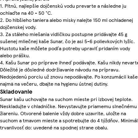
1. Pitnú, najlepšie dojčenskú vodu prevarte a následne ju
ochlaďte na 40 - 50 °C.
2. Do hlbšieho taniera alebo misky nalejte 150 ml ochladenej
dojčenskej vody.
3. Za stáleho miešania vidličkou postupne pridávajte 45 g
sušenej mliečnej kaše Sunar, čo je asi 5-6 polievkových lyžíc.
Hustotu kaše môžete podľa potreby upraviť pridaním vody
alebo prášku.
4. Kašu Sunar po príprave ihneď podávajte. Kašu nikdy nevart
Dôležité je dôsledné dodržiavanie návodu na prípravu.
Nedojedenú porciu už znovu nepodávajte. Po konzumácii kaše
najmä na večeru, dbajte na hygienu ústnej dutiny.
Skladovanie
Sunar kašu uchovajte na suchom mieste pri izbovej teplote.
Neskladujte v chladničke. Nevystavujte priamemu slnečnému
žiareniu. Otvorené balenie vždy dobre uzavrite, uložte na
suchom a tmavom mieste a spotrebujte do 4 týždňov. Minimá
trvanlivosť do: uvedené na spodnej strane obalu.