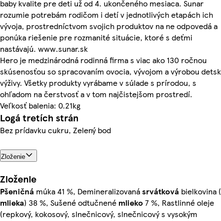
baby kvalite pre deti už od 4. ukončeného mesiaca. Sunar
rozumie potrebám rodičom i detí v jednotlivých etapách ich
vývoja, prostredníctvom svojich produktov na ne odpovedá a
ponúka riešenie pre rozmanité situácie, ktoré s deťmi
nastávajú. www.sunar.sk
Hero je medzinárodná rodinná firma s viac ako 130 ročnou
skúsenosťou so spracovaním ovocia, vývojom a výrobou detsk
výživy. Všetky produkty vyrábame v súlade s prírodou, s
ohľadom na čerstvosť a v tom najčistejšom prostredí.
Veľkosť balenia: 0.21kg
Logá tretích strán
Bez prídavku cukru, Zelený bod
Zloženie
Zloženie
Pšeničná
múka 41 %, Demineralizovaná
srvátková
bielkovina (
mlieka
) 38 %, Sušené odtučnené
mlieko
7 %, Rastlinné oleje
(repkový, kokosový, slnečnicový, slnečnicový s vysokým