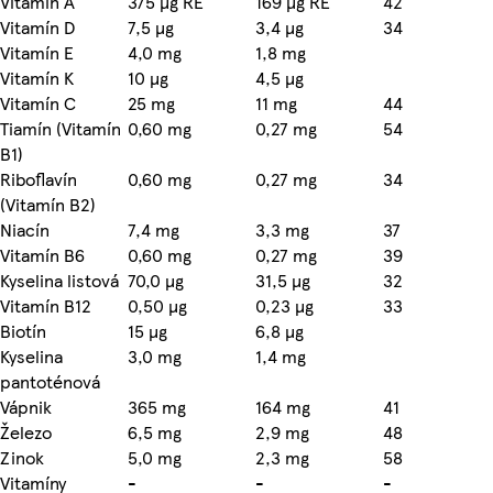
Vitamín A
375 µg RE
169 µg RE
42
Vitamín D
7,5 µg
3,4 µg
34
Vitamín E
4,0 mg
1,8 mg
Vitamín K
10 µg
4,5 µg
Vitamín C
25 mg
11 mg
44
Tiamín (Vitamín
0,60 mg
0,27 mg
54
B1)
Riboflavín
0,60 mg
0,27 mg
34
(Vitamín B2)
Niacín
7,4 mg
3,3 mg
37
Vitamín B6
0,60 mg
0,27 mg
39
Kyselina listová
70,0 µg
31,5 µg
32
Vitamín B12
0,50 µg
0,23 µg
33
Biotín
15 µg
6,8 µg
Kyselina
3,0 mg
1,4 mg
pantoténová
Vápnik
365 mg
164 mg
41
Železo
6,5 mg
2,9 mg
48
Zinok
5,0 mg
2,3 mg
58
Vitamíny
-
-
-