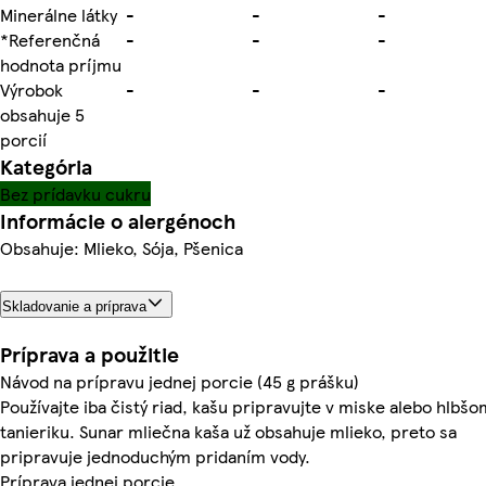
Minerálne látky
-
-
-
*Referenčná
-
-
-
hodnota príjmu
Výrobok
-
-
-
obsahuje 5
porcií
Kategória
Bez prídavku cukru
Informácie o alergénoch
Obsahuje: Mlieko, Sója, Pšenica
Skladovanie a príprava
Príprava a použitie
Návod na prípravu jednej porcie (45 g prášku)
Používajte iba čistý riad, kašu pripravujte v miske alebo hlbšo
tanieriku. Sunar mliečna kaša už obsahuje mlieko, preto sa
pripravuje jednoduchým pridaním vody.
Príprava jednej porcie