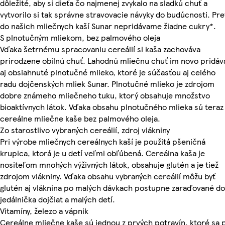
dôležité, aby si dieťa čo najmenej zvykalo na sladkú chuť a
vytvorilo si tak správne stravovacie návyky do budúcnosti. Pre
do našich mliečnych kaší Sunar nepridávame žiadne cukry*.
S plnotučným mliekom, bez palmového oleja
Vďaka šetrnému spracovaniu cereálií si kaša zachováva
prirodzene obilnú chuť. Lahodnú mliečnu chuť im novo pridáv
aj obsiahnuté plnotučné mlieko, ktoré je súčasťou aj celého
radu dojčenských mliek Sunar. Plnotučné mlieko je zdrojom
dobre známeho mliečneho tuku, ktorý obsahuje množstvo
bioaktívnych látok. Vďaka obsahu plnotučného mlieka sú teraz
cereálne mliečne kaše bez palmového oleja.
Zo starostlivo vybraných cereálií, zdroj vlákniny
Pri výrobe mliečnych cereálnych kaší je použitá pšeničná
krupica, ktorá je u detí veľmi obľúbená. Cereálna kaša je
nositeľom mnohých výživných látok, obsahuje glutén a je tiež
zdrojom vlákniny. Vďaka obsahu vybraných cereálií môžu byť
glutén aj vláknina po malých dávkach postupne zaraďované do
jedálnička dojčiat a malých detí.
Vitamíny, železo a vápnik
Cereálne mliečne kaše sú jednou z prvých potravín, ktoré sa 