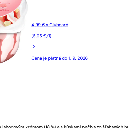
4,99 € s Clubcard
(6,05 €/l)
Cena je platná do 1. 9. 2026
 s jahodovým krémom (18 %) a s kúskami pečiva zo šľahaných h