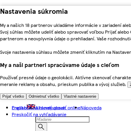
Nastavenia súkromia
My a našich 18 partnerov ukladáme informácie v zariadení ale
Svoj súhlas môžete udeliť alebo spravovať voľbou Prijať aleb
partnerom a neovplyvnia údaje o prehliadaní. Vaše rozhodnu
Svoje nastavenia súhlasu môžete zmeniť kliknutím na Nastaven
My a naši partneri spracúvame údaje s cieľom
Používať presné údaje o geolokácii. Aktívne skenovať charakter
meranie reklamy a obsahu, prieskum publika a vývoj služieb.
Prijať všetko
Odmietnuť všetko
Vlastné nastavenie
Preskočiť na hlavný obsah
English
Ako nakupovať online
Nápoveda
Preskočiť na vyhľadávanie