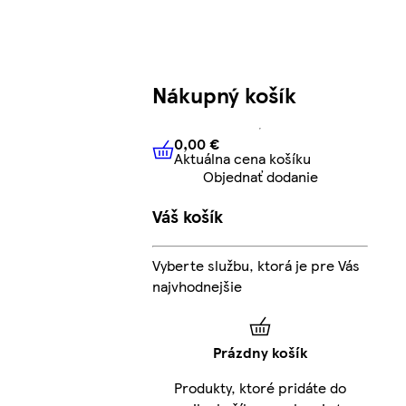
Nákupný košík
0,00 €
Aktuálna cena košíku
0,00 €
Aktuálna cena košíku
Objednať dodanie
Váš košík
Vyberte službu, ktorá je pre Vás
najvhodnejšie
Prázdny košík
Produkty, ktoré pridáte do