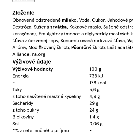
Zloženie
Obnovené odstredené
mlieko
, Voda, Cukor, Jahodové py
Dextróza, Sušená
srvátka
, Kakaové maslo, Sušené odst
karagénan), Emulgátory (mono- a diglyceridy mastných ky
šťava z červenej repy, Koncentrovaná mrkvová šťava,
Va
Arómy, Modifikovaný škrob,
Pšeničný
škrob, Leštiaca lát
Alliance. ra.org
Výživové údaje
Výživové hodnoty
100 g
Energia
738 kJ
-
178 kcal
Tuky
5,6 g
z toho nasýtené mastné kyseliny
4,9 g
Sacharidy
29 g
z toho cukry
24 g
Bielkoviny
1,4 g
Soľ
0,06 g
*% z referenčného príjmu
-