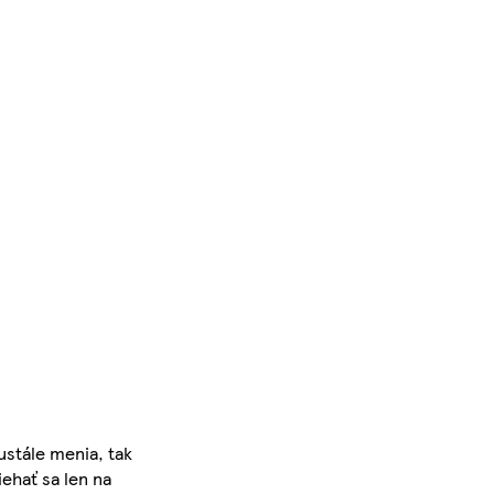
ustále menia, tak
iehať sa len na