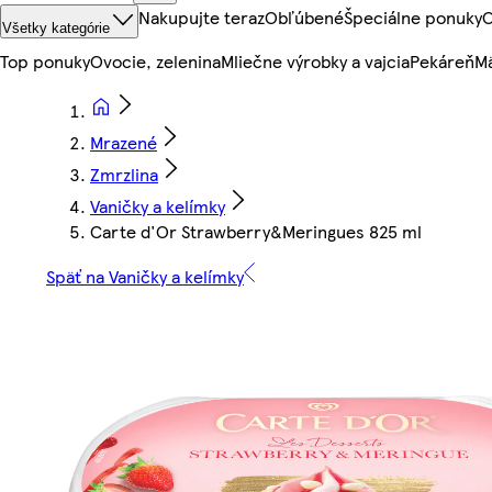
Nakupujte teraz
Obľúbené
Špeciálne ponuky
O
Všetky kategórie
Top ponuky
Ovocie, zelenina
Mliečne výrobky a vajcia
Pekáreň
Mä
Mrazené
Zmrzlina
Vaničky a kelímky
Carte d'Or Strawberry&Meringues 825 ml
Späť na Vaničky a kelímky