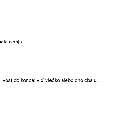
-
-
cie a sóju.
nlivosť do konca: viď viečko alebo dno obalu.