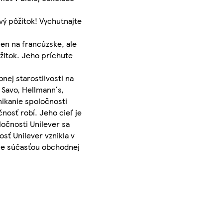
vý pôžitok! Vychutnajte
len na francúzske, ale
žitok. Jeho príchute
nej starostlivosti na
 Savo, Hellmann´s,
ikanie spoločnosti
nosť robí. Jeho cieľ je
očnosti Unilever sa
sť Unilever vznikla v
- je súčasťou obchodnej