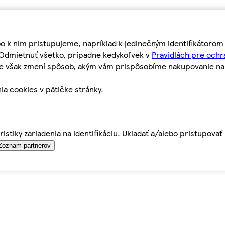
bo k nim pristupujeme, napríklad k jedinečným identifikátoro
o Odmietnuť všetko, prípadne kedykoľvek v
Pravidlách pre ochr
tie však zmení spôsob, akým vám prispôsobíme nakupovanie n
ia cookies v pätičke stránky.
istiky zariadenia na identifikáciu. Ukladať a/alebo pristupova
Zoznam partnerov