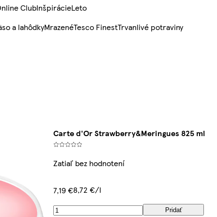
nline Club
Inšpirácie
Leto
so a lahôdky
Mrazené
Tesco Finest
Trvanlivé potraviny
Carte d'Or Strawberry&Meringues 825 ml
Zatiaľ bez hodnotení
8,72 €/l
7,19 €
Pridať