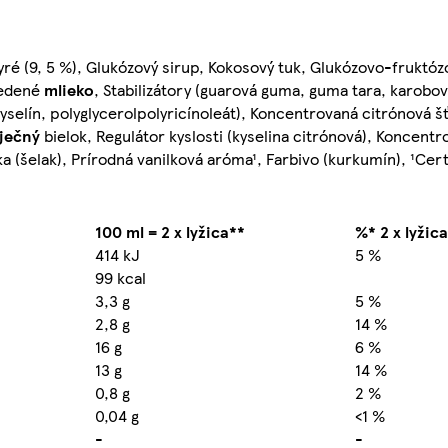
ré (9, 5 %), Glukózový sirup, Kokosový tuk, Glukózovo-fruktózo
redené
mlieko
, Stabilizátory (guarová guma, guma tara, karob
selín, polyglycerolpolyricínoleát), Koncentrovaná citrónová 
ječný
bielok, Regulátor kyslosti (kyselina citrónová), Koncentr
ka (šelak), Prírodná vanilková aróma¹, Farbivo (kurkumín), ¹Cer
100 ml = 2 x lyžica**
%* 2 x lyžic
414 kJ
5 %
99 kcal
3,3 g
5 %
2,8 g
14 %
16 g
6 %
13 g
14 %
0,8 g
2 %
0,04 g
<1 %
-
-