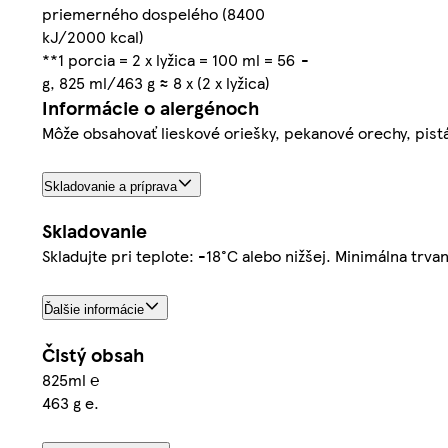
priemerného dospelého (8400
kJ/2000 kcal)
**1 porcia = 2 x lyžica = 100 ml = 56
-
g, 825 ml/463 g ≈ 8 x (2 x lyžica)
Informácie o alergénoch
Môže obsahovať lieskové oriešky, pekanové orechy, pistá
Skladovanie a príprava
Skladovanie
Skladujte pri teplote: -18°C alebo nižšej. Minimálna trva
Ďalšie informácie
Čistý obsah
825ml ℮
463 g e.