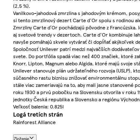
(2,5 %).
Vanilkovo-jahodová zmrzlina s jahodovým krémom, posypa
si tento zmrzlinový dezert Carte d'Or spolu s rodinou al
Zmrzliny Carte d´Or pochádzajú pôvodne z Francúzska. Ic
aj svetové trendy v dezertoch. Carte d'Or kombinuje la
navyše pomáhajú skvele vytvárať či dopĺňať akýkoľvek d
Spoločnosť Unilever patrí medzi najväčších dodávateľov 
svete. Do portfólia spadá viac než 400 značiek, ktoré z
Knorr, Lipton, Magnum alebo Algida, ktoré majú svoje 
Unilever stanovuje plán udržateľného rozvoja (USLP), kto
súčasného rastu biznisu znižovať environmentálnu stopu
stále viac zameriavajú na to, aby mali jasne stanovené 
roku 1930 a prvú pobočku na Slovensku otvorila v roku 19
jednotky Česká republika a Slovensko a regiónu Východná
Veľkosť balenia: 0.825l
Logá tretích strán
Rainforest Alliance
Zloženie