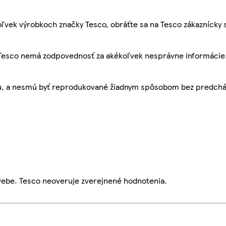
ľvek výrobkoch značky Tesco, obráťte sa na Tesco zákaznícky 
, Tesco nemá zodpovednosť za akékoľvek nesprávne informácie
bu, a nesmú byť reprodukované žiadnym spôsobom bez predch
webe. Tesco neoveruje zverejnené hodnotenia.