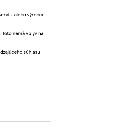
servis, alebo výrobcu
. Toto nemá vplyv na
ádzajúceho súhlasu