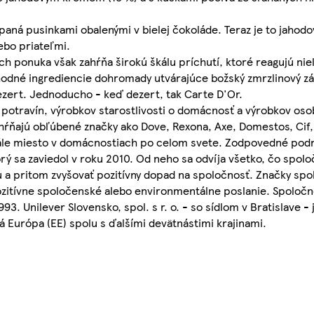
ná pusinkami obalenými v bielej čokoláde. Teraz je to jahodo
ebo priateľmi.
h ponuka však zahŕňa širokú škálu príchutí, ktoré reagujú nie
hodné ingrediencie dohromady utvárajúce božský zmrzlinový zá
ezert. Jednoducho - keď dezert, tak Carte D'Or.
potravín, výrobkov starostlivosti o domácnosť a výrobkov osob
ahŕňajú obľúbené značky ako Dove, Rexona, Axe, Domestos, Cif,
stále miesto v domácnostiach po celom svete. Zodpovedné podn
rý sa zaviedol v roku 2010. Od neho sa odvíja všetko, čo spoloč
 a pritom zvyšovať pozitívny dopad na spoločnosť. Značky spol
pozitívne spoločenské alebo environmentálne poslanie. Spoločno
93. Unilever Slovensko, spol. s r. o. - so sídlom v Bratislave 
 Európa (EE) spolu s ďalšími devätnástimi krajinami.