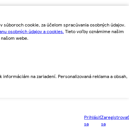
m v súboroch cookie, za účelom spracúvania osobných údajov.
anu osobných údajov a cookies.
Tieto voľby oznámime našim
a našom webe.
ť k informáciám na zariadení. Personalizovaná reklama a obsah,
Prihlásiť
Zaregistrovať
sa
sa