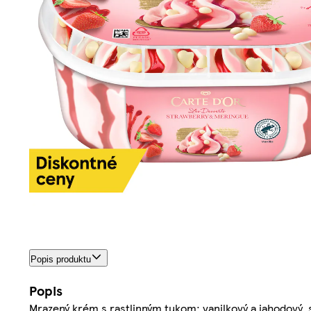
Popis produktu
Popis
Mrazený krém s rastlinným tukom: vanilkový a jahodový,