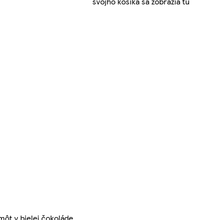
svojho košíka sa zobrazia tu
môt v bielej čokoláde