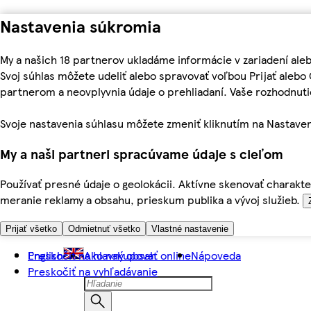
Nastavenia súkromia
My a našich 18 partnerov ukladáme informácie v zariadení ale
Svoj súhlas môžete udeliť alebo spravovať voľbou Prijať aleb
partnerom a neovplyvnia údaje o prehliadaní. Vaše rozhodnu
Svoje nastavenia súhlasu môžete zmeniť kliknutím na Nastaven
My a naši partneri spracúvame údaje s cieľom
Používať presné údaje o geolokácii. Aktívne skenovať charakter
meranie reklamy a obsahu, prieskum publika a vývoj služieb.
Prijať všetko
Odmietnuť všetko
Vlastné nastavenie
Preskočiť na hlavný obsah
English
Ako nakupovať online
Nápoveda
Preskočiť na vyhľadávanie