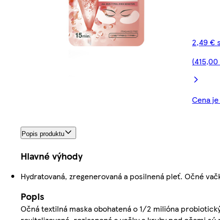
2,49 € 
(415,00
Cena je
Popis produktu
Hlavné výhody
Hydratovaná, zregenerovaná a posilnená pleť. Očné vačk
Popis
Očná textilná maska obohatená o 1/2 milióna probiotickýc
revitalizovaná, rozjasnená a vačky a kruhy pod očami sú 