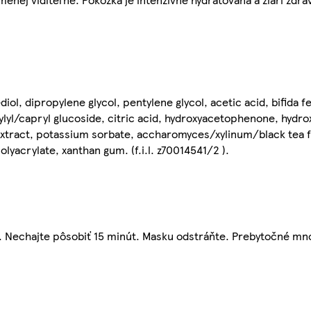
iol, dipropylene glycol, pentylene glycol, acetic acid, bifida f
lyl/capryl glucoside, citric acid, hydroxyacetophenone, hydrox
extract, potassium sorbate, accharomyces/xylinum/black tea
yacrylate, xanthan gum. (f.i.l. z70014541/2 ).
e. Nechajte pôsobiť 15 minút. Masku odstráňte. Prebytočné mn