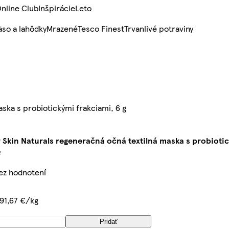
nline Club
Inšpirácie
Leto
so a lahôdky
Mrazené
Tesco Finest
Trvanlivé potraviny
ska s probiotickými frakciami, 6 g
 Skin Naturals regeneračná očná textilná maska s probiotic
bez hodnotení
91,67 €/kg
Pridať