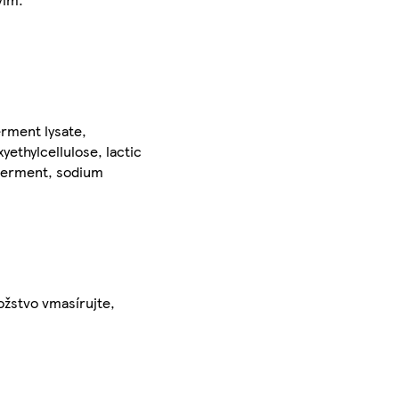
erment lysate,
yethylcellulose, lactic
 ferment, sodium
ožstvo vmasírujte,