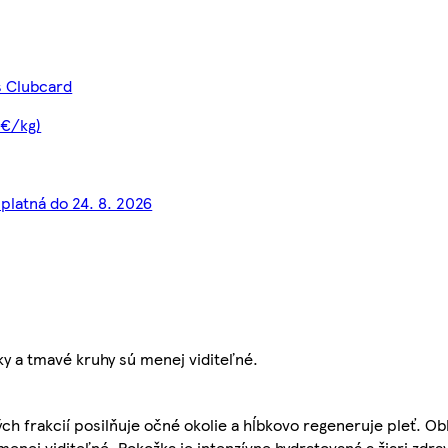
s Clubcard
 €/kg)
 platná do 24. 8. 2026
y a tmavé kruhy sú menej viditeľné.
h frakcií posilňuje očné okolie a hĺbkovo regeneruje pleť. Obl
menej viditeľné. Pokožka je intenzívne hydratovaná a žiari zdra