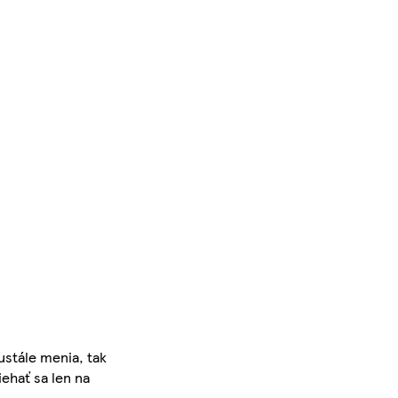
ustále menia, tak
iehať sa len na