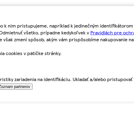
bo k nim pristupujeme, napríklad k jedinečným identifikátoro
o Odmietnuť všetko, prípadne kedykoľvek v
Pravidlách pre ochr
tie však zmení spôsob, akým vám prispôsobíme nakupovanie n
ia cookies v pätičke stránky.
istiky zariadenia na identifikáciu. Ukladať a/alebo pristupova
Zoznam partnerov