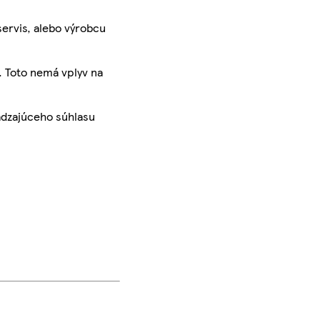
servis, alebo výrobcu
. Toto nemá vplyv na
ádzajúceho súhlasu