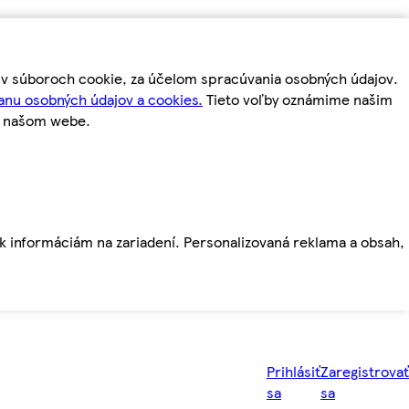
m v súboroch cookie, za účelom spracúvania osobných údajov.
anu osobných údajov a cookies.
Tieto voľby oznámime našim
a našom webe.
ť k informáciám na zariadení. Personalizovaná reklama a obsah,
Prihlásiť
Zaregistrovať
sa
sa