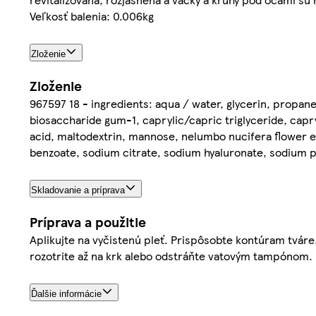
Veľkosť balenia: 0.006kg
Zloženie
Zloženie
967597 18 - ingredients: aqua / water, glycerin, propaned
biosaccharide gum-1, caprylic/capric triglyceride, capry
acid, maltodextrin, mannose, nelumbo nucifera flower 
benzoate, sodium citrate, sodium hyaluronate, sodium pol
Skladovanie a príprava
Príprava a použitie
Aplikujte na vyčistenú pleť. Prispôsobte kontúram tvár
rozotrite až na krk alebo odstráňte vatovým tampónom.
Ďalšie informácie