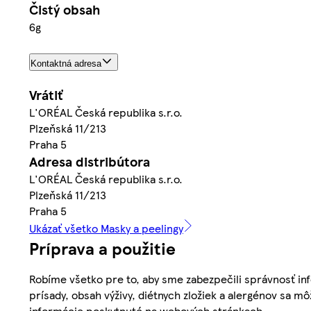
Čistý obsah
6g
Kontaktná adresa
Vrátiť
L'ORÉAL Česká republika s.r.o.
Plzeňská 11/213
Praha 5
Adresa distribútora
L'ORÉAL Česká republika s.r.o.
Plzeňská 11/213
Praha 5
Ukázať všetko Masky a peelingy
Príprava a použitie
Robíme všetko pre to, aby sme zabezpečili správnosť inf
prísady, obsah výživy, diétnych zložiek a alergénov sa mô
informácie poskytnuté na webových stránkach.