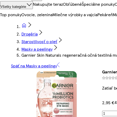
Nakupujte teraz
Obľúbené
Špeciálne ponuky
O
Všetky kategórie
Top ponuky
Ovocie, zelenina
Mliečne výrobky a vajcia
Pekáreň
Mä
Drogéria
Starostlivosť o pleť
Masky a peelingy
Garnier Skin Naturals regeneračná očná textilná ma
Späť na Masky a peelingy
Garnier
Zatiaľ 
4
2,95 €