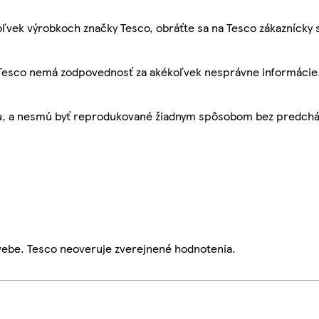
ľvek výrobkoch značky Tesco, obráťte sa na Tesco zákaznícky 
, Tesco nemá zodpovednosť za akékoľvek nesprávne informácie
bu, a nesmú byť reprodukované žiadnym spôsobom bez predch
webe. Tesco neoveruje zverejnené hodnotenia.