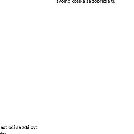
svojho košíka sa zobrazia tu
asť očí sa zdá byť
vím.