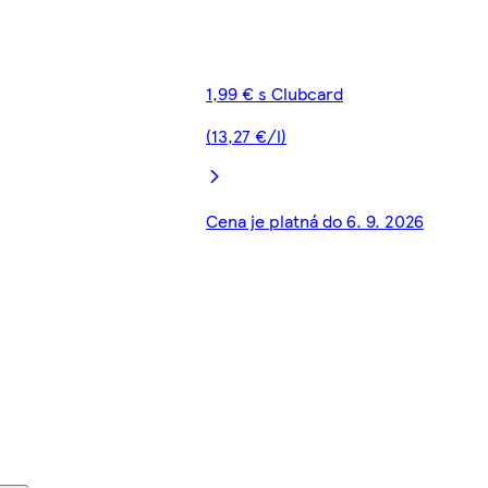
1,99 € s Clubcard
(13,27 €/l)
Cena je platná do 6. 9. 2026