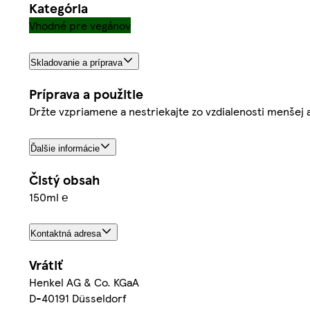
Kategória
Vhodné pre vegánov
Skladovanie a príprava
Príprava a použitie
Držte vzpriamene a nestriekajte zo vzdialenosti menšej
Ďalšie informácie
Čistý obsah
150ml ℮
Kontaktná adresa
Vrátiť
Henkel AG & Co. KGaA
D-40191 Düsseldorf