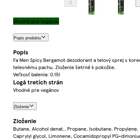
Vhodné pre vegánov
Popis produktu
Popis
Fa Men Spicy Bergamot dezodorant a telový sprej s kor
telesnému pachu. Zloženie šetrné k pokožke.
Veľkosť balenia: 0.15l
Logá tretích strán
Vhodné pre vegánov
Zloženie
Zloženie
Butane, Alcohol denat., Propane, Isobutane, Propylene, Gl
Caprylyl glycol, Limonene, Cocamidopropyl PG-dimonium 