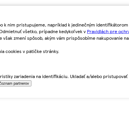
bo k nim pristupujeme, napríklad k jedinečným identifikátoro
o Odmietnuť všetko, prípadne kedykoľvek v
Pravidlách pre ochr
tie však zmení spôsob, akým vám prispôsobíme nakupovanie n
ia cookies v pätičke stránky.
istiky zariadenia na identifikáciu. Ukladať a/alebo pristupova
Zoznam partnerov