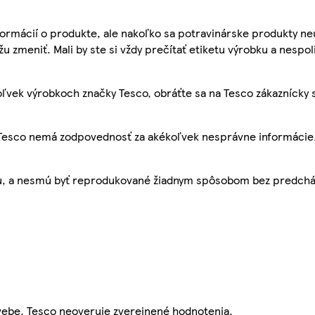
ormácií o produkte, ale nakoľko sa potravinárske produkty ne
žu zmeniť. Mali by ste si vždy prečítať etiketu výrobku a nespol
ľvek výrobkoch značky Tesco, obráťte sa na Tesco zákaznícky 
, Tesco nemá zodpovednosť za akékoľvek nesprávne informácie
bu, a nesmú byť reprodukované žiadnym spôsobom bez predch
webe. Tesco neoveruje zverejnené hodnotenia.