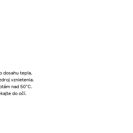
o dosahu tepla,
zdroj vznietenia.
lotám nad 50°C.
kajte do očí.