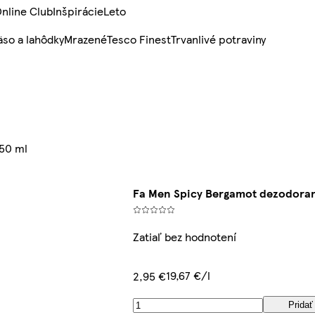
nline Club
Inšpirácie
Leto
so a lahôdky
Mrazené
Tesco Finest
Trvanlivé potraviny
150 ml
Fa Men Spicy Bergamot dezodorant
Zatiaľ bez hodnotení
19,67 €/l
2,95 €
Pridať