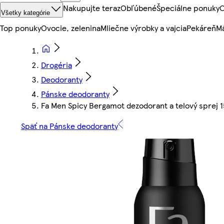
Nakupujte teraz
Obľúbené
Špeciálne ponuky
O
Všetky kategórie
Top ponuky
Ovocie, zelenina
Mliečne výrobky a vajcia
Pekáreň
Mä
Drogéria
Deodoranty
Pánske deodoranty
Fa Men Spicy Bergamot dezodorant a telový sprej 
Späť na Pánske deodoranty