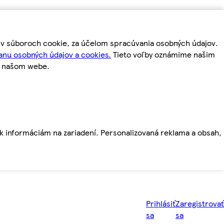
m v súboroch cookie, za účelom spracúvania osobných údajov.
anu osobných údajov a cookies.
Tieto voľby oznámime našim
a našom webe.
ť k informáciám na zariadení. Personalizovaná reklama a obsah,
Prihlásiť
Zaregistrovať
sa
sa