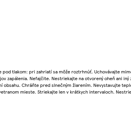
 pod tlakom: pri zahriatí sa môže roztrhnúť. Uchovávajte mim
ov zapálenia. Nefajčite. Nestriekajte na otvorený oheň ani iný 
aní obsahu. Chráňte pred slnečným žiarením. Nevystavujte tep
etranom mieste. Striekajte len v krátkych intervaloch. Nestrie