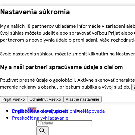
Nastavenia súkromia
My a našich 18 partnerov ukladáme informácie v zariadení ale
Svoj súhlas môžete udeliť alebo spravovať voľbou Prijať aleb
partnerom a neovplyvnia údaje o prehliadaní. Vaše rozhodnu
Svoje nastavenia súhlasu môžete zmeniť kliknutím na Nastaven
My a naši partneri spracúvame údaje s cieľom
Používať presné údaje o geolokácii. Aktívne skenovať charakter
meranie reklamy a obsahu, prieskum publika a vývoj služieb.
Prijať všetko
Odmietnuť všetko
Vlastné nastavenie
Preskočiť na hlavný obsah
English
Ako nakupovať online
Nápoveda
Preskočiť na vyhľadávanie