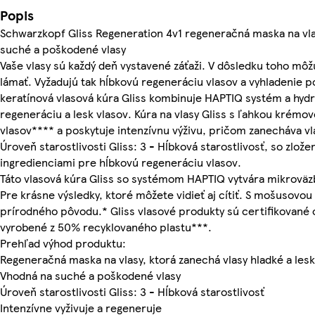
Popis
Schwarzkopf Gliss Regeneration 4v1 regeneračná maska na vla
suché a poškodené vlasy
Vaše vlasy sú každý deň vystavené záťaži. V dôsledku toho mô
lámať. Vyžadujú tak hĺbkovú regeneráciu vlasov a vyhladenie 
keratínová vlasová kúra Gliss kombinuje HAPTIQ systém a hydr
regeneráciu a lesk vlasov. Kúra na vlasy Gliss s ľahkou krémo
vlasov**** a poskytuje intenzívnu výživu, pričom zanecháva vla
Úroveň starostlivosti Gliss: 3 - Hĺbková starostlivosť, so zlož
ingredienciami pre hĺbkovú regeneráciu vlasov.
Táto vlasová kúra Gliss so systémom HAPTIQ vytvára mikroväzb
Pre krásne výsledky, ktoré môžete vidieť aj cítiť. S mošusovou
prírodného pôvodu.* Gliss vlasové produkty sú certifikované o
vyrobené z 50% recyklovaného plastu***.
Prehľad výhod produktu:
Regeneračná maska na vlasy, ktorá zanechá vlasy hladké a lesk
Vhodná na suché a poškodené vlasy
Úroveň starostlivosti Gliss: 3 - Hĺbková starostlivosť
Intenzívne vyživuje a regeneruje