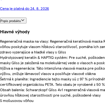
Cena je platná do 24. 8. 2026
Popis produktu
Hlavné výhody
Regeneračná maska na vlasy: Regeneračná keratínová maska 
vôňou poskytuje vlasom hĺbkovú starostlivosť, pomáha ich zan
zdravo vyzerajúce a hladké vlasy s Gliss
Hydrolyzovaný keratín & HAPTIQ systém: Pre suché, poškodené 
masky Gliss je založená na molekulárnej vede o vlasoch a posk
Výživa a regenerácia: Táto intenzívna vlasová maska pre pošk
výživu, znižuje lámavosť vlasov a posilňuje vlasové vlákna
Šetrná k planéte: Ingrediencie tejto masky sú z 97 % prírodné
certifikovaný organizáciou PETA. Telo obalu je vyrobené z 50 
Obsah balenia: Schwarzkopf Gliss 4v1 regeneračná vlasová m
úrovňou hĺbkovej starostlivosti pre suché, poškodené vlasy
S mošusovou vôňou