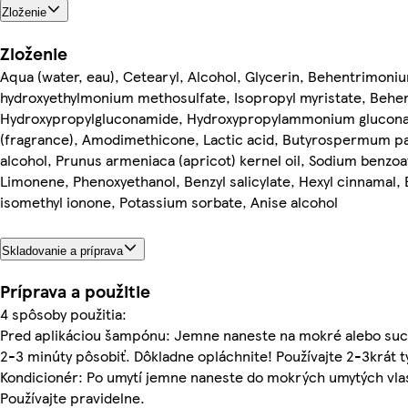
Zloženie
Zloženie
Aqua (water, eau), Cetearyl, Alcohol, Glycerin, Behentrimoniu
hydroxyethylmonium methosulfate, Isopropyl myristate, Beh
Hydroxypropylgluconamide, Hydroxypropylammonium gluconat
(fragrance), Amodimethicone, Lactic acid, Butyrospermum park
alcohol, Prunus armeniaca (apricot) kernel oil, Sodium benzo
Limonene, Phenoxyethanol, Benzyl salicylate, Hexyl cinnamal,
isomethyl ionone, Potassium sorbate, Anise alcohol
Skladovanie a príprava
Príprava a použitie
4 spôsoby použitia:
Pred aplikáciou šampónu: Jemne naneste na mokré alebo suc
2-3 minúty pôsobiť. Dôkladne opláchnite! Používajte 2-3krát 
Kondicionér: Po umytí jemne naneste do mokrých umytých vla
Používajte pravidelne.