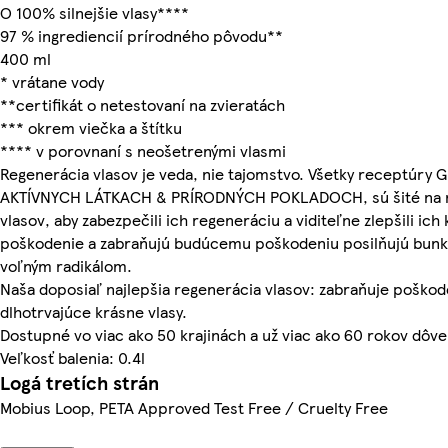
O 100% silnejšie vlasy****
97 % ingrediencií prírodného pôvodu**
400 ml
* vrátane vody
**certifikát o netestovaní na zvieratách
*** okrem viečka a štítku
**** v porovnaní s neošetrenými vlasmi
Regenerácia vlasov je veda, nie tajomstvo. Všetky receptúry 
AKTÍVNYCH LÁTKACH & PRÍRODNÝCH POKLADOCH, sú šité na 
vlasov, aby zabezpečili ich regeneráciu a viditeľne zlepšili ic
poškodenie a zabraňujú budúcemu poškodeniu posilňujú bunko
voľným radikálom.
Naša doposiaľ najlepšia regenerácia vlasov: zabraňuje poškod
dlhotrvajúce krásne vlasy.
Dostupné vo viac ako 50 krajinách a už viac ako 60 rokov dôver
Veľkosť balenia: 0.4l
Logá tretích strán
Mobius Loop, PETA Approved Test Free / Cruelty Free