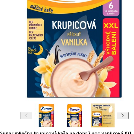
Sunar mliečna krupicová kaša na dobrú noc vanilková XXL 