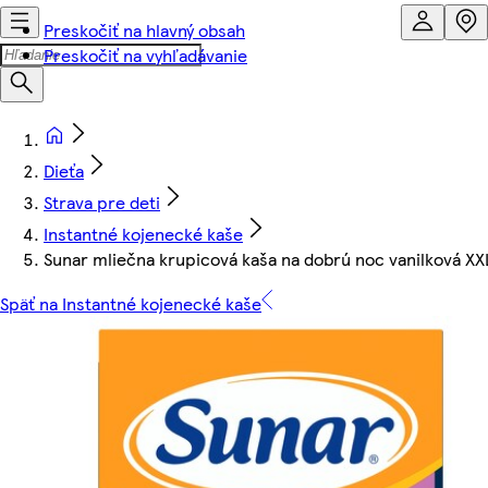
Preskočiť na hlavný obsah
Preskočiť na vyhľadávanie
Dieťa
Strava pre deti
Instantné kojenecké kaše
Sunar mliečna krupicová kaša na dobrú noc vanilková XX
Späť na Instantné kojenecké kaše