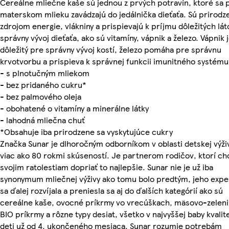
Cereálne mliečne kaše sú jednou z prvých potravín, ktoré sa 
materskom mlieku zavádzajú do jedálnička dieťaťa. Sú prirod
zdrojom energie, vlákniny a prispievajú k príjmu dôležitých lát
správny vývoj dieťaťa, ako sú vitamíny, vápnik a železo. Vápnik 
dôležitý pre správny vývoj kostí, železo pomáha pre správnu
krvotvorbu a prispieva k správnej funkcii imunitného systému
- s plnotučným mliekom
- bez pridaného cukru*
- bez palmového oleja
- obohatené o vitamíny a minerálne látky
- lahodná mliečna chuť
*Obsahuje iba prirodzene sa vyskytujúce cukry
Značka Sunar je dlhoročným odborníkom v oblasti detskej výži
viac ako 80 rokmi skúseností. Je partnerom rodičov, ktorí ch
svojim ratolestiam dopriať to najlepšie. Sunar nie je už iba
synonymum mliečnej výživy ako tomu bolo predtým, jeho expe
sa ďalej rozvíjala a preniesla sa aj do ďalších kategórií ako sú
cereálne kaše, ovocné príkrmy vo vrecúškach, mäsovo-zelen
BIO príkrmy a rôzne typy desiat, všetko v najvyššej baby kvalit
deti už od 4. ukončeného mesiaca. Sunar rozumie potrebám