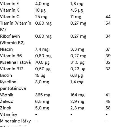
Vitamín E
4,0 mg
1,8 mg
Vitamín K
10 µg
4,5 µg
Vitamín C
25 mg
11 mg
44
Tiamín (Vitamín
0,60 mg
0,27 mg
54
B1)
Riboflavín
0,60 mg
0,27 mg
34
(Vitamín B2)
Niacín
7,4 mg
3,3 mg
37
Vitamín B6
0,60 mg
0,27 mg
39
Kyselina listová
70,0 µg
31,5 µg
32
Vitamín B12
0,50 µg
0,23 µg
33
Biotín
15 µg
6,8 µg
Kyselina
3,0 mg
1,4 mg
pantoténová
Vápnik
365 mg
164 mg
41
Železo
6,5 mg
2,9 mg
48
Zinok
5,0 mg
2,3 mg
58
Vitamíny
-
-
-
Minerálne látky
-
-
-