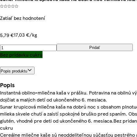
Zatiaľ bez hodnotení
17,03 €/kg
5,79 €
Pridať
Bez prídavku cukru
Popis produktu
Popis
Instantná obilno-mliečna kaša v prášku. Potravina na obilnú vý
dojčiat a malých detí od ukončeného 6. mesiaca.
Sunar krupicová mliečna kaša na dobrú noc s obsahom plnot
mlieka skvele chutí a zaistí spokojné bruško pred spaním. Ob
glutén, vhodné pre deti od ukončeného 6. mesiaca.Bez prida
cukru
Cereálne mliečne kaše sú neoddeliteľnou súčasťou pestrého 