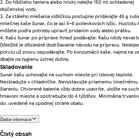
2. Do hlbšieho taniera alebo misky nalejte 150 ml ochladenej
dojčenskej vody.
3. Za stáleho miešania vidličkou postupne pridávajte 45 g suš
mliečnej kaše Sunar, čo je asi 5-6 polievkových lyžíc. Hustotu
môžete podľa potreby upraviť pridaním vody alebo prášku.
4. Kašu Sunar po príprave ihneď podávajte. Kašu nikdy nevart
Dôležité je dôsledné dodržiavanie návodu na prípravu. Nedoj
porciu už znovu nepodávajte. Po konzumácii kaše, najmä na v
dbajte na hygienu ústnej dutiny.
Skladovanie
Sunar kašu uchovajte na suchom mieste pri izbovej teplote.
Neskladujte v chladničke. Nevystavujte priamemu slnečnému
žiareniu. Otvorené balenie vždy dobre uzavrite, uložte na suc
tmavom mieste a spotrebujte do 4 týždňov. Minimálna trvanli
do: uvedené na spodnej strane obalu.
Ďalšie informácie
Čistý obsah