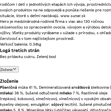
rodičom i detí v jednotlivých etapách ich vývoja, prostredníc
svojich produktov na ne odpovedá a ponúka riešenie pre roz
situácie, ktoré s deťmi nastávajú. www.sunar.sk
Hero je medzinárodná rodinná firma s viac ako 130 ročnou
skúsenosťou so spracovaním ovocia, vývojom a výrobou detsk
výživy. Všetky produkty vyrábame v súlade s prírodou, s ohľa
čerstvosť a v tom najčistejšom prostredí.
Veľkosť balenia: 0.34kg
Logá tretích strán
Bez prídavku cukru, Zelený bod
Zloženie
Zloženie
Pšeničná
múka 41 %, Demineralizovaná
srvátková
bielkovina (
mlieka
) 38 %, Sušené odtučnené
mlieko
7 %, Rastlinné oleje
(repkový, kokosový, slnečnicový, slnečnicový s vysokým obsa
kyseliny olejovej, emulgátor:
sójový
lecitín), Sušené plnotučn
mlieko
5, 8 %, Minerálne látky (uhličitan vápenatý, difosforeč