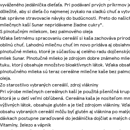
vyváženého jedálnička dieťaťa. Pri podávaní prvých príkrmov j
dôležité, aby si dieťa čo najmenej zvykalo na sladkú chuť a vytvo
tak správne stravovacie návyky do budúcnosti. Preto do našic
mliečnych kaší Sunar nepridávame žiadne cukry*.
S plnotučným mliekom, bez palmového oleja
Vďaka šetrnému spracovaniu cereálií si kaša zachováva priro
obilnú chuť. Lahodnú mliečnu chuť im novo pridáva aj obsiahn
plnotučné mlieko, ktoré je súčasťou aj celého radu dojčenský
mliek Sunar. Plnotučné mlieko je zdrojom dobre známeho mli
tuku, ktorý obsahuje množstvo bioaktívnych látok. Vďaka obsa
plnotučného mlieka sú teraz cereálne mliečne kaše bez palm
oleja.
Zo starostlivo vybraných cereálií, zdroj vlákniny
Pri výrobe mliečnych cereálnych kaší je použitá pšeničná krup
ktorá je u detí veľmi obľúbená. Cereálna kaša je nositeľom m
výživných látok, obsahuje glutén a je tiež zdrojom vlákniny. Vďa
obsahu vybraných cereálií môžu byť glutén aj vláknina po malý
dávkach postupne zaraďované do jedálnička dojčiat a malých d
Vitamíny, železo a vápnik