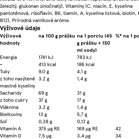
železitý, glukonan zinočnatý), Vitamíny (C, niacín, E, kyselina
pantoténová, riboflavín, B6, tiamín, A, kyselina listová, biotín, 
B12), Prírodná vanilková aróma
Výživové údaje
Výživové
na 100 g prášku
na 1 porciu (45
%* na 1 p
hodnoty
g prášku + 150
ml vody)
Energia
1741 kJ
783 kJ
-
413 kcal
186 kcal
Tuky
9,0 g
4,1 g
z toho nasýtené
3,2 g
1,4 g
mastné kyseliny
Sacharidy
69 g
31 g
z toho cukry
37 g
17 g
Vláknina
3,2 g
1,4 g
Bielkoviny
13 g
5,7 g
Soľ
0,28 g
0,12 g
Vitamín A
375 µg RE
169 µg RE
42
Vitamín D
7,5 µg
3,4 µg
34