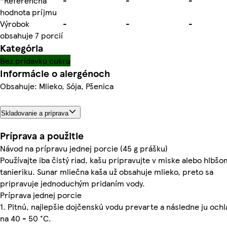
*Referenčná
-
-
-
hodnota príjmu
Výrobok
-
-
-
obsahuje 7 porcií
Kategória
Bez prídavku cukru
Informácie o alergénoch
Obsahuje: Mlieko, Sója, Pšenica
Skladovanie a príprava
Príprava a použitie
Návod na prípravu jednej porcie (45 g prášku)
Používajte iba čistý riad, kašu pripravujte v miske alebo hlbšo
tanieriku. Sunar mliečna kaša už obsahuje mlieko, preto sa
pripravuje jednoduchým pridaním vody.
Príprava jednej porcie
1. Pitnú, najlepšie dojčenskú vodu prevarte a následne ju och
na 40 - 50 °C.