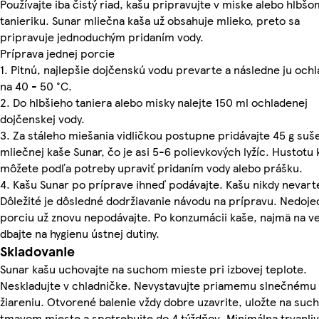
Používajte iba čistý riad, kašu pripravujte v miske alebo hlbšo
tanieriku. Sunar mliečna kaša už obsahuje mlieko, preto sa
pripravuje jednoduchým pridaním vody.
Príprava jednej porcie
1. Pitnú, najlepšie dojčenskú vodu prevarte a následne ju och
na 40 - 50 °C.
2. Do hlbšieho taniera alebo misky nalejte 150 ml ochladenej
dojčenskej vody.
3. Za stáleho miešania vidličkou postupne pridávajte 45 g suš
mliečnej kaše Sunar, čo je asi 5-6 polievkových lyžíc. Hustotu
môžete podľa potreby upraviť pridaním vody alebo prášku.
4. Kašu Sunar po príprave ihneď podávajte. Kašu nikdy nevart
Dôležité je dôsledné dodržiavanie návodu na prípravu. Nedoj
porciu už znovu nepodávajte. Po konzumácii kaše, najmä na v
dbajte na hygienu ústnej dutiny.
Skladovanie
Sunar kašu uchovajte na suchom mieste pri izbovej teplote.
Neskladujte v chladničke. Nevystavujte priamemu slnečnému
žiareniu. Otvorené balenie vždy dobre uzavrite, uložte na suc
tmavom mieste a spotrebujte do 4 týždňov. Minimálna trvanli