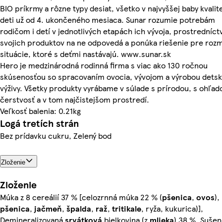
BIO príkrmy a rôzne typy desiat, všetko v najvyššej baby kvalit
deti už od 4. ukončeného mesiaca. Sunar rozumie potrebám
rodičom i detí v jednotlivých etapách ich vývoja, prostredníc
svojich produktov na ne odpovedá a ponúka riešenie pre roz
situácie, ktoré s deťmi nastávajú. www.sunar.sk
Hero je medzinárodná rodinná firma s viac ako 130 ročnou
skúsenosťou so spracovaním ovocia, vývojom a výrobou detsk
výživy. Všetky produkty vyrábame v súlade s prírodou, s ohľa
čerstvosť a v tom najčistejšom prostredí.
Veľkosť balenia: 0.21kg
Logá tretích strán
Bez prídavku cukru, Zelený bod
Zloženie
Zloženie
Múka z 8 cereálií 37 % [celozrnná múka 22 % (
pšenica
,
ovos
),
pšenica
,
jačmeň
,
špalda
,
raž
,
tritikale
, ryža, kukurica)],
Demineralizovaná
srvátková
bielkovina (z
mlieka
) 38 %, Suše