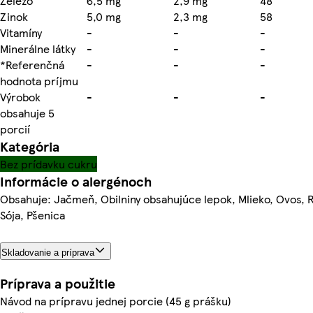
Železo
6,5 mg
2,9 mg
48
Zinok
5,0 mg
2,3 mg
58
Vitamíny
-
-
-
Minerálne látky
-
-
-
*Referenčná
-
-
-
hodnota príjmu
Výrobok
-
-
-
obsahuje 5
porcií
Kategória
Bez prídavku cukru
Informácie o alergénoch
Obsahuje: Jačmeň, Obilniny obsahujúce lepok, Mlieko, Ovos, R
Sója, Pšenica
Skladovanie a príprava
Príprava a použitie
Návod na prípravu jednej porcie (45 g prášku)