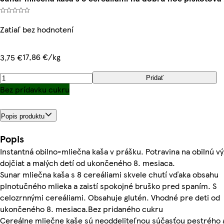
Zatiaľ bez hodnotení
17,86 €/kg
3,75 €
Pridať
Bez prídavku cukru
Popis produktu
Popis
Instantná obilno-mliečna kaša v prášku. Potravina na obilnú vý
dojčiat a malých detí od ukončeného 8. mesiaca.
Sunar mliečna kaša s 8 cereáliami skvele chutí vďaka obsahu
plnotučného mlieka a zaistí spokojné bruško pred spaním. S
celozrnnými cereáliami. Obsahuje glutén. Vhodné pre deti od
ukončeného 8. mesiaca.Bez pridaného cukru
Cereálne mliečne kaše sú neoddeliteľnou súčasťou pestrého 