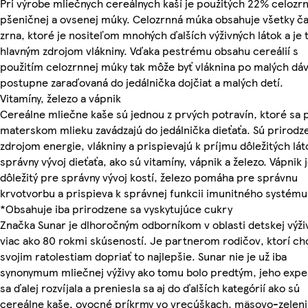
Pri výrobe mliečnych cereálnych kaší je použitých 22% celozr
pšeničnej a ovsenej múky. Celozrnná múka obsahuje všetky ča
zrna, ktoré je nositeľom mnohých ďalších výživných látok a je t
hlavným zdrojom vlákniny. Vďaka pestrému obsahu cereálií s
použitím celozrnnej múky tak môže byť vláknina po malých dá
postupne zaraďovaná do jedálnička dojčiat a malých detí.
Vitamíny, železo a vápnik
Cereálne mliečne kaše sú jednou z prvých potravín, ktoré sa 
materskom mlieku zavádzajú do jedálnička dieťaťa. Sú prirod
zdrojom energie, vlákniny a prispievajú k príjmu dôležitých lát
správny vývoj dieťaťa, ako sú vitamíny, vápnik a železo. Vápnik 
dôležitý pre správny vývoj kostí, železo pomáha pre správnu
krvotvorbu a prispieva k správnej funkcii imunitného systému
*Obsahuje iba prirodzene sa vyskytujúce cukry
Značka Sunar je dlhoročným odborníkom v oblasti detskej výži
viac ako 80 rokmi skúseností. Je partnerom rodičov, ktorí ch
svojim ratolestiam dopriať to najlepšie. Sunar nie je už iba
synonymum mliečnej výživy ako tomu bolo predtým, jeho expe
sa ďalej rozvíjala a preniesla sa aj do ďalších kategórií ako sú
cereálne kaše, ovocné príkrmy vo vrecúškach, mäsovo-zelen