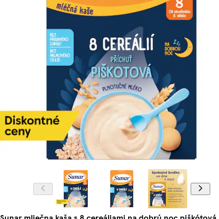
Sunar mliečna kaša s 8 cereáliami na dobrú noc piškótová 