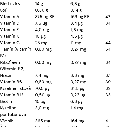
Bielkoviny
14 g
6,3 g
Soľ
0,30 g
0,14 g
Vitamín A
375 µg RE
169 µg RE
42
Vitamín D
7,5 µg
3,4 µg
34
Vitamín E
4,0 mg
1,8 mg
Vitamín K
10 µg
4,5 µg
Vitamín C
25 mg
11 mg
44
Tiamín (Vitamín
0,60 mg
0,27 mg
54
B1)
Riboflavín
0,60 mg
0,27 mg
34
(Vitamín B2)
Niacín
7,4 mg
3,3 mg
37
Vitamín B6
0,60 mg
0,27 mg
39
Kyselina listová
70,0 µg
31,5 µg
32
Vitamín B12
0,50 µg
0,23 µg
33
Biotín
15 µg
6,8 µg
Kyselina
3,0 mg
1,4 mg
pantoténová
Vápnik
365 mg
164 mg
41