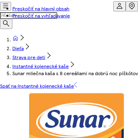
Preskočiť na hlavný obsah
Preskočiť na vyhľadávanie
Dieťa
Strava pre deti
Instantné kojenecké kaše
Sunar mliečna kaša s 8 cereáliami na dobrú noc piškótov
Späť na Instantné kojenecké kaše