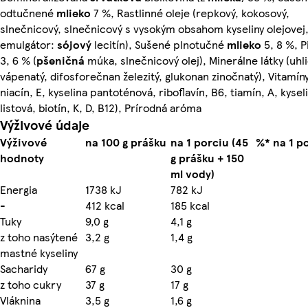
odtučnené
mlieko
7 %, Rastlinné oleje (repkový, kokosový,
slnečnicový, slnečnicový s vysokým obsahom kyseliny olejovej
emulgátor:
sójový
lecitín), Sušené plnotučné
mlieko
5, 8 %, P
3, 6 % (
pšeničná
múka, slnečnicový olej), Minerálne látky (uhli
vápenatý, difosforečnan železitý, glukonan zinočnatý), Vitamíny
niacín, E, kyselina pantoténová, riboflavín, B6, tiamín, A, kysel
listová, biotín, K, D, B12), Prírodná aróma
Výživové údaje
Výživové
na 100 g prášku
na 1 porciu (45
%* na 1 p
hodnoty
g prášku + 150
ml vody)
Energia
1738 kJ
782 kJ
-
412 kcal
185 kcal
Tuky
9,0 g
4,1 g
z toho nasýtené
3,2 g
1,4 g
mastné kyseliny
Sacharidy
67 g
30 g
z toho cukry
37 g
17 g
Vláknina
3,5 g
1,6 g