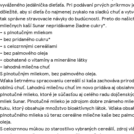
vyváženého jedálnička dieťaťa. Pri podávaní prvých príkrmov j
dôležité, aby si dieťa čo najmenej zvykalo na sladkú chuť a vytvo
tak správne stravovacie návyky do budúcnosti. Preto do našic
mliečnych kaší Sunar nepridávame žiadne cukry*.
- s plnotučným mliekom
- bez pridaného cukru*
- s celozrnnými cereáliami
- bez palmového oleja
- obohatené o vitamíny a minerálne látky
- lahodná mliečna chuť
S plnotučným mliekom, bez palmového oleja.
Vďaka šetrnému spracovaniu cereálií si kaša zachováva priro
obilnú chuť. Lahodnú mliečnu chuť im novo pridáva aj obsiahn
plnotučné mlieko, ktoré je súčasťou aj celého radu dojčenský
mliek Sunar. Plnotučné mlieko je zdrojom dobre známeho mli
tuku, ktorý obsahuje množstvo bioaktívnych látok. Vďaka obsa
plnotučného mlieka sú teraz cereálne mliečne kaše bez palm
oleja.
S celozrnnou múkou zo starostlivo vybraných cereálií, zdroj vl