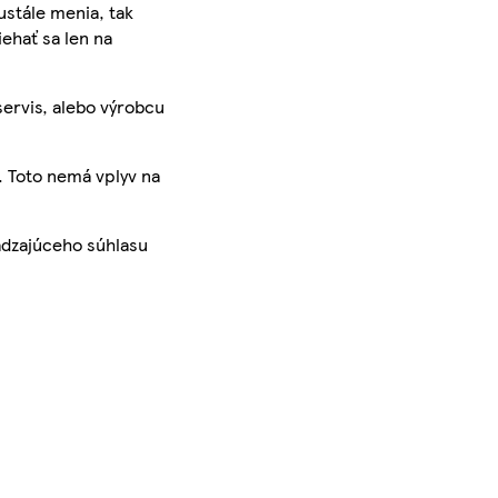
ustále menia, tak
iehať sa len na
servis, alebo výrobcu
. Toto nemá vplyv na
ádzajúceho súhlasu