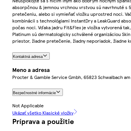
Neuspokojte sa s ničím iným ako dobrým nočným spánkom
absorpčnou & jemnou vrchnou vrstvou sú navrhnuté s 5 o
pretečeniu, alebo si vymieňať vložku uprostred noci. Vä
kombinácii s technológiami InstantDry a LeakGuard abso
počas noci. Vďaka jadru Fit&Flex je vložka vytvorená tak
Platinum sú dermatologicky schválené organizáciou Skin 
priestor, žiadne pretečenie, žiadny neporiadok, žiadne k
Kontaktná adresa
Meno a adresa
Procter & Gamble Service Gmbh, 65823 Schwalbach am
Bezpečnostné informácie
Not Applicable
Ukázať všetko Klasické vložky
Príprava a použitie