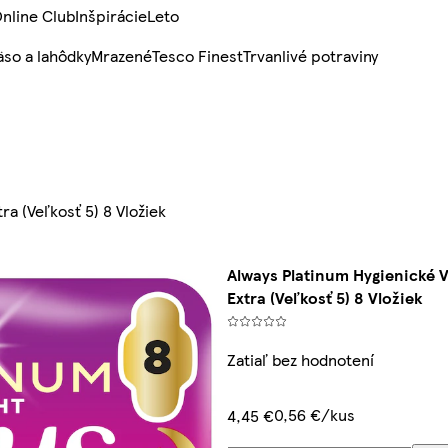
nline Club
Inšpirácie
Leto
so a lahôdky
Mrazené
Tesco Finest
Trvanlivé potraviny
ra (Veľkosť 5) 8 Vložiek
Always Platinum Hygienické V
Extra (Veľkosť 5) 8 Vložiek
Zatiaľ bez hodnotení
0,56 €/kus
4,45 €