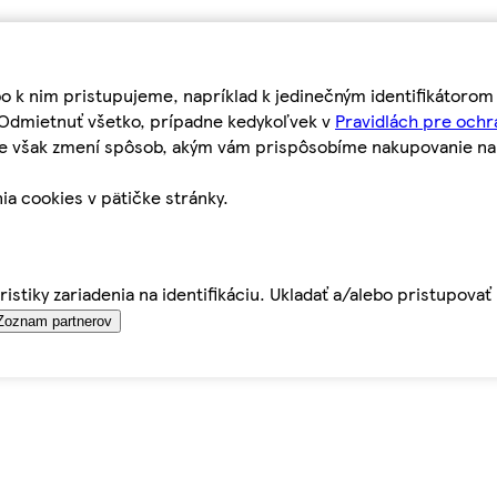
bo k nim pristupujeme, napríklad k jedinečným identifikátoro
o Odmietnuť všetko, prípadne kedykoľvek v
Pravidlách pre ochr
tie však zmení spôsob, akým vám prispôsobíme nakupovanie n
ia cookies v pätičke stránky.
istiky zariadenia na identifikáciu. Ukladať a/alebo pristupova
Zoznam partnerov