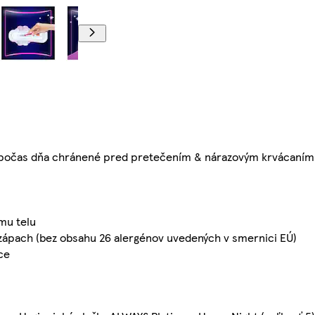
li počas dňa chránené pred pretečením & nárazovým krvácaním
šmu telu
zápach (bez obsahu 26 alergénov uvedených v smernici EÚ)
ce