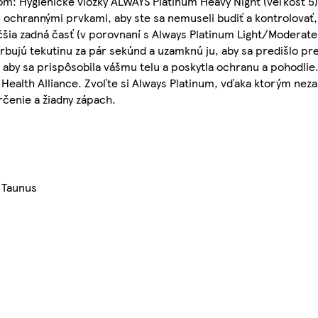
: Hygienické vložky ALWAYS Platinum Heavy Night (veľkosť 5) 
chrannými prvkami, aby ste sa nemuseli budiť a kontrolovať, 
čšia zadná časť (v porovnaní s Always Platinum Light/Moderate 
rbujú tekutinu za pár sekúnd a uzamknú ju, aby sa predišlo pr
, aby sa prispôsobila vášmu telu a poskytla ochranu a pohodlie
Health Alliance. Zvoľte si Always Platinum, vďaka ktorým nezaž
rčenie a žiadny zápach.
 Taunus