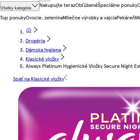
Nakupujte teraz
Obľúbené
Špeciálne ponuky
O
Všetky kategórie
Top ponuky
Ovocie, zelenina
Mliečne výrobky a vajcia
Pekáreň
Mä
Drogéria
Dámska hygiena
Klasické vložky
Always Platinum Hygienické Vložky Secure Night Ext
Späť na Klasické vložky