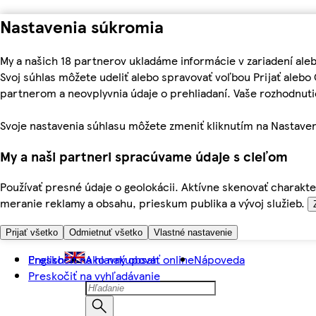
Nastavenia súkromia
My a našich 18 partnerov ukladáme informácie v zariadení ale
Svoj súhlas môžete udeliť alebo spravovať voľbou Prijať aleb
partnerom a neovplyvnia údaje o prehliadaní. Vaše rozhodnu
Svoje nastavenia súhlasu môžete zmeniť kliknutím na Nastaven
My a naši partneri spracúvame údaje s cieľom
Používať presné údaje o geolokácii. Aktívne skenovať charakter
meranie reklamy a obsahu, prieskum publika a vývoj služieb.
Prijať všetko
Odmietnuť všetko
Vlastné nastavenie
Preskočiť na hlavný obsah
English
Ako nakupovať online
Nápoveda
Preskočiť na vyhľadávanie