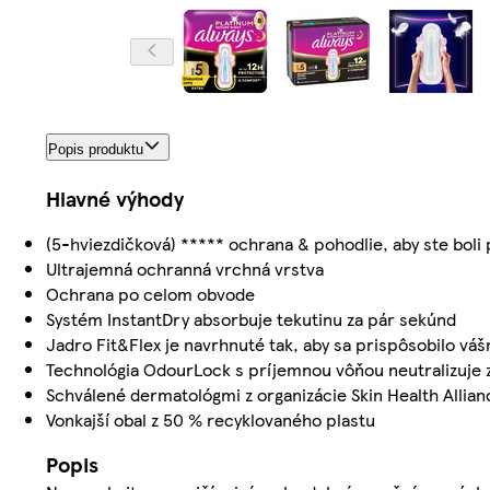
Popis produktu
Hlavné výhody
(5-hviezdičková) ***** ochrana & pohodlie, aby ste bo
Ultrajemná ochranná vrchná vrstva
Ochrana po celom obvode
Systém InstantDry absorbuje tekutinu za pár sekúnd
Jadro Fit&Flex je navrhnuté tak, aby sa prispôsobilo vá
Technológia OdourLock s príjemnou vôňou neutralizuje 
Schválené dermatológmi z organizácie Skin Health Allian
Vonkajší obal z 50 % recyklovaného plastu
Popis