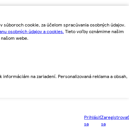
m v súboroch cookie, za účelom spracúvania osobných údajov.
anu osobných údajov a cookies.
Tieto voľby oznámime našim
a našom webe.
ť k informáciám na zariadení. Personalizovaná reklama a obsah,
Prihlásiť
Zaregistrovať
sa
sa