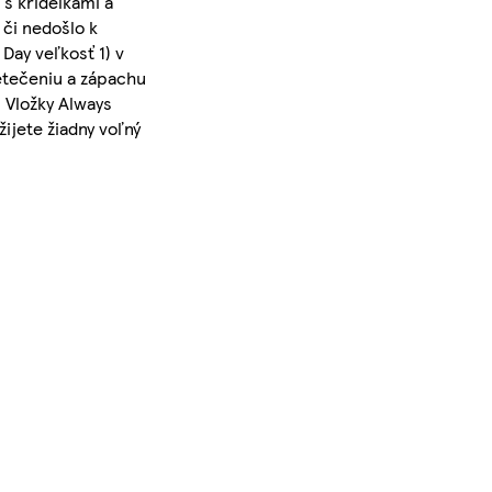
s krídelkami a
či nedošlo k
Day veľkosť 1) v
etečeniu a zápachu
. Vložky Always
ijete žiadny voľný