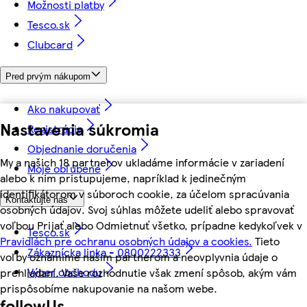
Možnosti platby
Tesco.sk
Clubcard
Pred prvým nákupom
Ako nakupovať
Nastavenia súkromia
Registrácia
Objednanie doručenia
My a našich 18 partnerov ukladáme informácie v zariadení
Moje obľúbené
alebo k nim pristupujeme, napríklad k jedinečným
identifikátorom v súboroch cookie, za účelom spracúvania
Kontaktujte nás
osobných údajov. Svoj súhlas môžete udeliť alebo spravovať
voľbou Prijať alebo Odmietnuť všetko, prípadne kedykoľvek v
Tesco.sk
Pravidlách pre ochranu osobných údajov a cookies.
Tieto
Zákaznícka linka - 0800222333
voľby oznámime našim partnerom a neovplyvnia údaje o
Výber obchodu
prehliadaní. Vaše rozhodnutie však zmení spôsob, akým vám
prispôsobíme nakupovanie na našom webe.
followUs