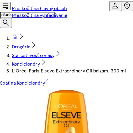
Preskočiť na hlavný obsah
Preskočiť na vyhľadávanie
Drogéria
Starostlivosť o vlasy
Kondicionéry
L'Oréal Paris Elseve Extraordinary Oil balzam, 300 ml
Späť na Kondicionéry