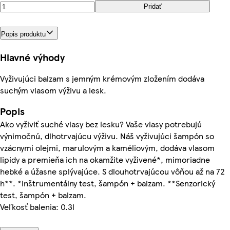
Pridať
Popis produktu
Hlavné výhody
Vyživujúci balzam s jemným krémovým zložením dodáva
suchým vlasom výživu a lesk.
Popis
Ako vyživiť suché vlasy bez lesku? Vaše vlasy potrebujú
výnimočnú, dlhotrvajúcu výživu. Náš vyživujúci šampón so
vzácnymi olejmi, marulovým a kaméliovým, dodáva vlasom
lipidy a premieňa ich na okamžite vyživené*, mimoriadne
hebké a úžasne splývajúce. S dlouhotrvajúcou vôňou až na 72
h**. *Inštrumentálny test, šampón + balzam. **Senzorický
test, šampón + balzam.
Veľkosť balenia: 0.3l