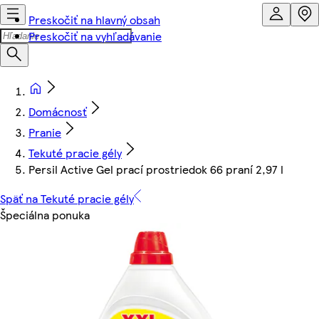
Preskočiť na hlavný obsah
Preskočiť na vyhľadávanie
Domácnosť
Pranie
Tekuté pracie gély
Persil Active Gel prací prostriedok 66 praní 2,97 l
Späť na Tekuté pracie gély
Špeciálna ponuka