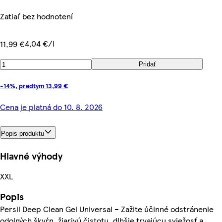
Zatiaľ bez hodnotení
4,04 €/l
11,99 €
Pridať
-14%, predtým 13,99 €
Cena je platná do 10. 8. 2026
Popis produktu
Hlavné výhody
XXL
Popis
Persil Deep Clean Gel Universal – Zažite účinné odstránenie
odolných škvŕn, žiarivú čistotu, dlhšie trvajúcu sviežosť a