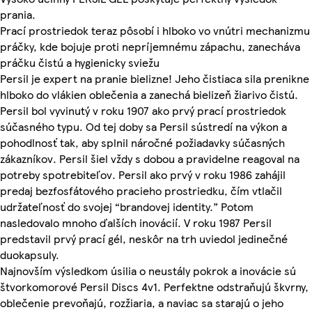
prania.
Prací prostriedok teraz pôsobí i hlboko vo vnútri mechanizmu
práčky, kde bojuje proti nepríjemnému zápachu, zanecháva
práčku čistú a hygienicky sviežu
Persil je expert na pranie bielizne! Jeho čistiaca sila prenikne
hlboko do vlákien oblečenia a zanechá bielizeň žiarivo čistú.
Persil bol vyvinutý v roku 1907 ako prvý prací prostriedok
súčasného typu. Od tej doby sa Persil sústredí na výkon a
pohodlnosť tak, aby splnil náročné požiadavky súčasných
zákazníkov. Persil šiel vždy s dobou a pravidelne reagoval na
potreby spotrebiteľov. Persil ako prvý v roku 1986 zahájil
predaj bezfosfátového pracieho prostriedku, čím vtlačil
udržateľnosť do svojej “brandovej identity.” Potom
nasledovalo mnoho ďalších inovácií. V roku 1987 Persil
predstavil prvý prací gél, neskôr na trh uviedol jedinečné
duokapsuly.
Najnovším výsledkom úsilia o neustály pokrok a inovácie sú
štvorkomorové Persil Discs 4v1. Perfektne odstraňujú škvrny,
oblečenie prevoňajú, rozžiaria, a naviac sa starajú o jeho