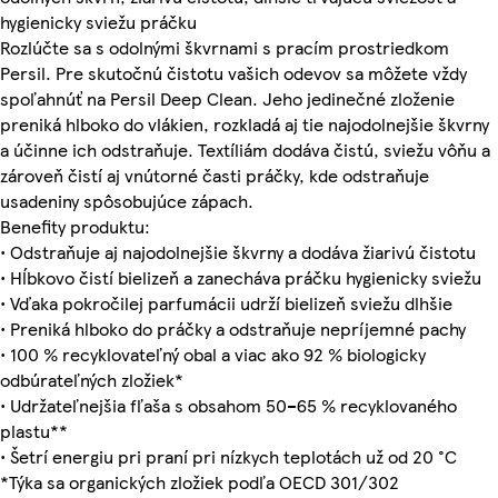
hygienicky sviežu práčku
Rozlúčte sa s odolnými škvrnami s pracím prostriedkom
Persil. Pre skutočnú čistotu vašich odevov sa môžete vždy
spoľahnúť na Persil Deep Clean. Jeho jedinečné zloženie
preniká hlboko do vlákien, rozkladá aj tie najodolnejšie škvrny
a účinne ich odstraňuje. Textíliám dodáva čistú, sviežu vôňu a
zároveň čistí aj vnútorné časti práčky, kde odstraňuje
usadeniny spôsobujúce zápach.
Benefity produktu:
• Odstraňuje aj najodolnejšie škvrny a dodáva žiarivú čistotu
• Hĺbkovo čistí bielizeň a zanecháva práčku hygienicky sviežu
• Vďaka pokročilej parfumácii udrží bielizeň sviežu dlhšie
• Preniká hlboko do práčky a odstraňuje nepríjemné pachy
• 100 % recyklovateľný obal a viac ako 92 % biologicky
odbúrateľných zložiek*
• Udržateľnejšia fľaša s obsahom 50–65 % recyklovaného
plastu**
• Šetrí energiu pri praní pri nízkych teplotách už od 20 °C
*Týka sa organických zložiek podľa OECD 301/302