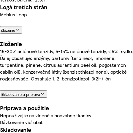
Logá tretích strán
Mobius Loop
Zloženie
Zloženie
15-30% aniónové tenzidy, 5-15% neiónové tenzidy, < 5% mydlo,
Ďalej obsahuje: enzýmy, parfumy (terpineol, limonene,
turpentine, pinene, citrus aurantium peel oil, pogostemon
cablin oil), konzervačné látky (benzisothiazolinone), optické
rozjasňovače, Obsahuje 1, 2-benzizotiazol-3(2H)-ón
Skladovanie a príprava
Príprava a použitie
Nepoužívajte na vlnené a hodvábne tkaniny.
Dávkovanie viď obal.
Skladovanie