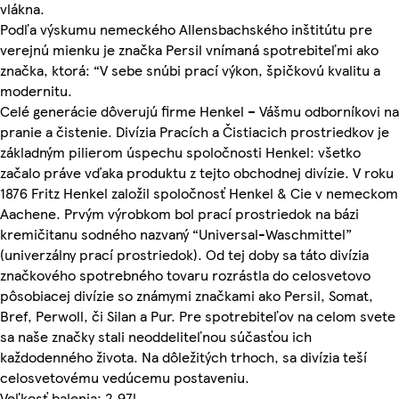
vlákna.
Podľa výskumu nemeckého Allensbachského inštitútu pre
verejnú mienku je značka Persil vnímaná spotrebiteľmi ako
značka, ktorá: “V sebe snúbi prací výkon, špičkovú kvalitu a
modernitu.
Celé generácie dôverujú firme Henkel – Vášmu odborníkovi na
pranie a čistenie. Divízia Pracích a Čistiacich prostriedkov je
základným pilierom úspechu spoločnosti Henkel: všetko
začalo práve vďaka produktu z tejto obchodnej divízie. V roku
1876 Fritz Henkel založil spoločnosť Henkel & Cie v nemeckom
Aachene. Prvým výrobkom bol prací prostriedok na bázi
kremičitanu sodného nazvaný “Universal-Waschmittel”
(univerzálny prací prostriedok). Od tej doby sa táto divízia
značkového spotrebného tovaru rozrástla do celosvetovo
pôsobiacej divízie so známymi značkami ako Persil, Somat,
Bref, Perwoll, či Silan a Pur. Pre spotrebiteľov na celom svete
sa naše značky stali neoddeliteľnou súčasťou ich
každodenného života. Na dôležitých trhoch, sa divízia teší
celosvetovému vedúcemu postaveniu.
Veľkosť balenia: 2.97l