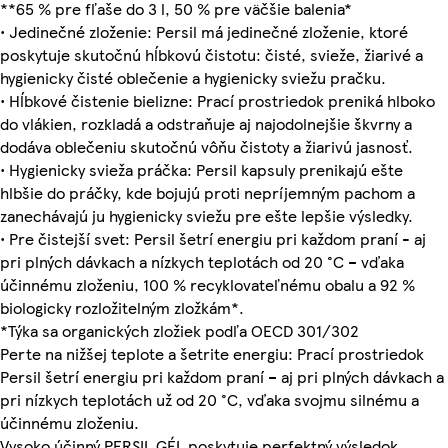
**65 % pre fľaše do 3 l, 50 % pre väčšie balenia*
• Jedinečné zloženie: Persil má jedinečné zloženie, ktoré
poskytuje skutočnú hĺbkovú čistotu: čisté, svieže, žiarivé a
hygienicky čisté oblečenie a hygienicky sviežu pračku.
• Hĺbkové čistenie bielizne: Prací prostriedok preniká hlboko
do vlákien, rozkladá a odstraňuje aj najodolnejšie škvrny a
dodáva oblečeniu skutočnú vôňu čistoty a žiarivú jasnosť.
• Hygienicky svieža práčka: Persil kapsuly prenikajú ešte
hlbšie do práčky, kde bojujú proti nepríjemným pachom a
zanechávajú ju hygienicky sviežu pre ešte lepšie výsledky.
• Pre čistejší svet: Persil šetrí energiu pri každom praní - aj
pri plných dávkach a nízkych teplotách od 20 °C – vďaka
účinnému zloženiu, 100 % recyklovateľnému obalu a 92 %
biologicky rozložitelným zložkám*.
*Týka sa organických zložiek podľa OECD 301/302
Perte na nižšej teplote a šetrite energiu: Prací prostriedok
Persil šetrí energiu pri každom praní – aj pri plných dávkach a
pri nízkych teplotách už od 20 °C, vďaka svojmu silnému a
účinnému zloženiu.
Vysoko účinný PERSIL GÉL poskytuje perfektný výsledok