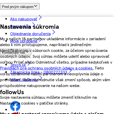
Pred prvým nákupom
Ako nakupovať
Nastavenia súkromia
Registrácia
Objednanie doručenia
My a našich 18 partnerov ukladáme informácie v zariadení
Moje obľúbené
alebo k nim pristupujeme, napríklad k jedinečným
identifikátorom v súboroch cookie, za účelom spracúvania
Kontaktujte nás
osobných údajov. Svoj súhlas môžete udeliť alebo spravovať
voľbou Prijať alebo Odmietnuť všetko, prípadne kedykoľvek v
Tesco.sk
Pravidlách pre ochranu osobných údajov a cookies.
Tieto
Zákaznícka linka - 0800222333
voľby oznámime našim partnerom a neovplyvnia údaje o
Výber obchodu
prehliadaní. Vaše rozhodnutie však zmení spôsob, akým vám
prispôsobíme nakupovanie na našom webe.
followUs
Svoje nastavenia súhlasu môžete zmeniť kliknutím na
Nastavenia cookies v pätičke stránky.
My a naši partneri spracúvame údaje s cieľom