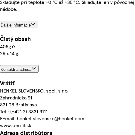
Skladujte pri teplote +0 °C až +35 °C. Skladujte len v pôvodnej
nádobe.
Ďalšie informácie
Čistý obsah
406g ℮
29 x 14 g.
Kontaktná adresa
Vrátiť
HENKEL SLOVENSKO, spol. s r.o.
Záhradnícka 91
821 08 Bratislava
Tel.: (+421 2) 3331 9111
E-mail: henkel.slovensko@henkel.com
www.persil.sk
Adresa distribútora