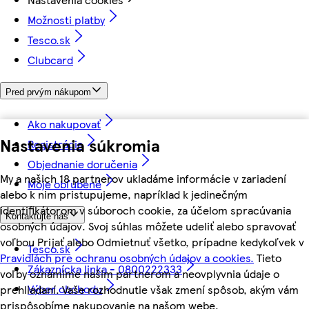
Možnosti platby
Tesco.sk
Clubcard
Pred prvým nákupom
Ako nakupovať
Nastavenia súkromia
Registrácia
Objednanie doručenia
My a našich 18 partnerov ukladáme informácie v zariadení
Moje obľúbené
alebo k nim pristupujeme, napríklad k jedinečným
identifikátorom v súboroch cookie, za účelom spracúvania
Kontaktujte nás
osobných údajov. Svoj súhlas môžete udeliť alebo spravovať
voľbou Prijať alebo Odmietnuť všetko, prípadne kedykoľvek v
Tesco.sk
Pravidlách pre ochranu osobných údajov a cookies.
Tieto
Zákaznícka linka - 0800222333
voľby oznámime našim partnerom a neovplyvnia údaje o
Výber obchodu
prehliadaní. Vaše rozhodnutie však zmení spôsob, akým vám
prispôsobíme nakupovanie na našom webe.