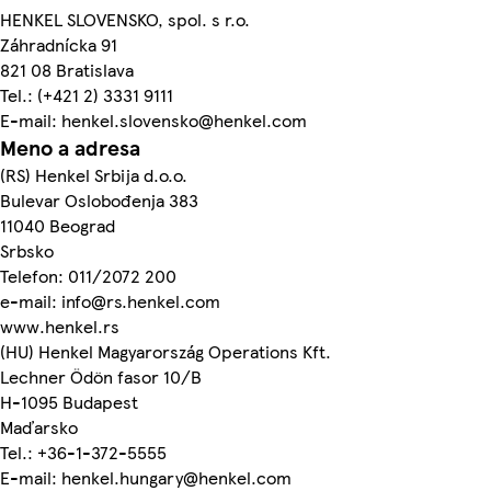
HENKEL SLOVENSKO, spol. s r.o.
Záhradnícka 91
821 08 Bratislava
Tel.: (+421 2) 3331 9111
E-mail: henkel.slovensko@henkel.com
Meno a adresa
(RS) Henkel Srbija d.o.o.
Bulevar Oslobođenja 383
11040 Beograd
Srbsko
Telefon: 011/2072 200
e-mail: info@rs.henkel.com
www.henkel.rs
(HU) Henkel Magyarország Operations Kft.
Lechner Ödön fasor 10/B
H-1095 Budapest
Maďarsko
Tel.: +36-1-372-5555
E-mail: henkel.hungary@henkel.com