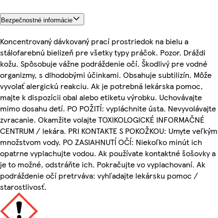
Bezpečnostné informácie
Koncentrovaný dávkovaný prací prostriedok na bielu a
stálofarebnú bielizeň pre všetky typy práčok. Pozor. Dráždi
kožu. Spôsobuje vážne podráždenie očí. Škodlivý pre vodné
organizmy, s dlhodobými účinkami. Obsahuje subtilizín. Môže
vyvolať alergickú reakciu. Ak je potrebná lekárska pomoc,
majte k dispozícii obal alebo etiketu výrobku. Uchovávajte
mimo dosahu detí. PO POŽITÍ: vypláchnite ústa. Nevyvolávajte
zvracanie. Okamžite volajte TOXIKOLOGICKÉ INFORMAČNÉ
CENTRUM / lekára. PRI KONTAKTE S POKOŽKOU: Umyte veľkým
množstvom vody. PO ZASIAHNUTÍ OČÍ: Niekoľko minút ich
opatrne vyplachujte vodou. Ak používate kontaktné šošovky a
je to možné, odstráňte ich. Pokračujte vo vyplachovaní. Ak
podráždenie očí pretrváva: vyhľadajte lekársku pomoc /
starostlivosť.