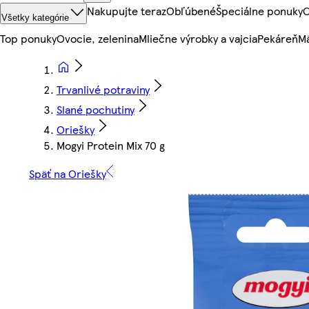
Nakupujte teraz
Obľúbené
Špeciálne ponuky
O
Všetky kategórie
Top ponuky
Ovocie, zelenina
Mliečne výrobky a vajcia
Pekáreň
Mä
Trvanlivé potraviny
Slané pochutiny
Oriešky
Mogyi Protein Mix 70 g
Späť na Oriešky