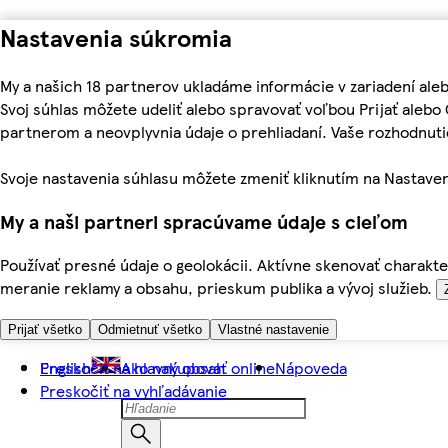
Nastavenia súkromia
My a našich 18 partnerov ukladáme informácie v zariadení ale
Svoj súhlas môžete udeliť alebo spravovať voľbou Prijať aleb
partnerom a neovplyvnia údaje o prehliadaní. Vaše rozhodnu
Svoje nastavenia súhlasu môžete zmeniť kliknutím na Nastaven
My a naši partneri spracúvame údaje s cieľom
Používať presné údaje o geolokácii. Aktívne skenovať charakter
meranie reklamy a obsahu, prieskum publika a vývoj služieb.
Prijať všetko
Odmietnuť všetko
Vlastné nastavenie
Preskočiť na hlavný obsah
English
Ako nakupovať online
Nápoveda
Preskočiť na vyhľadávanie