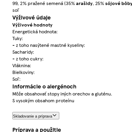
99, 2% pražené semená (35%
arašidy
, 25%
sójové bôb
soľ
Výživové údaje
Výživové hodnoty
Energetická hodnota:
Tuky:
- z toho nasýtené mastné kyseliny:
Sacharidy:
- z toho cukry:
Vláknina:
Bielkoviny:
Soľ:
Informácie o alergénoch
Môže obsahovať stopy iných orechov a gluténu.
S vysokým obsahom proteínu
Skladovanie a príprava
Príprava a použitie