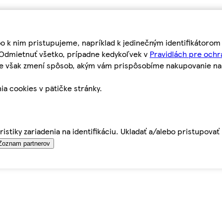
bo k nim pristupujeme, napríklad k jedinečným identifikátoro
o Odmietnuť všetko, prípadne kedykoľvek v
Pravidlách pre ochr
tie však zmení spôsob, akým vám prispôsobíme nakupovanie n
ia cookies v pätičke stránky.
istiky zariadenia na identifikáciu. Ukladať a/alebo pristupova
Zoznam partnerov