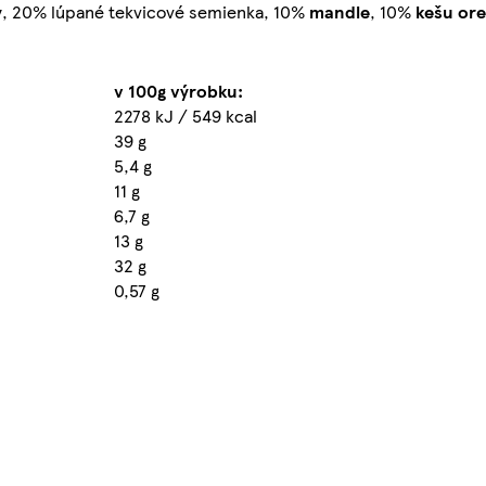
y
, 20% lúpané tekvicové semienka, 10%
mandle
, 10%
kešu or
v 100g výrobku:
2278 kJ / 549 kcal
39 g
5,4 g
11 g
6,7 g
13 g
32 g
0,57 g