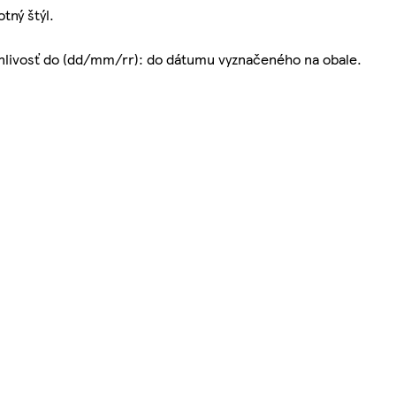
tný štýl.
nlivosť do (dd/mm/rr): do dátumu vyznačeného na obale.