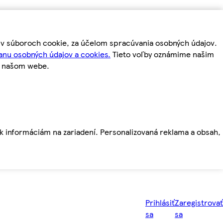
m v súboroch cookie, za účelom spracúvania osobných údajov.
anu osobných údajov a cookies.
Tieto voľby oznámime našim
a našom webe.
ť k informáciám na zariadení. Personalizovaná reklama a obsah,
Prihlásiť
Zaregistrovať
sa
sa