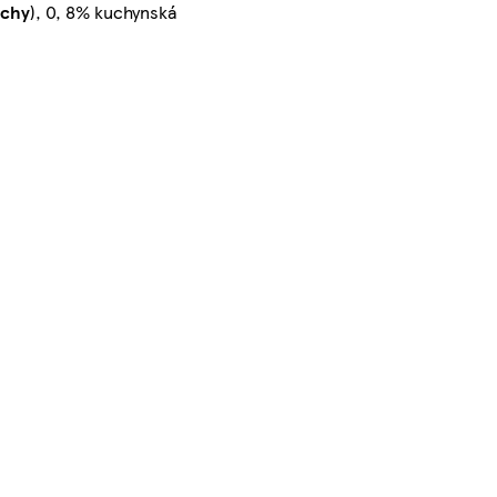
echy
), 0, 8% kuchynská