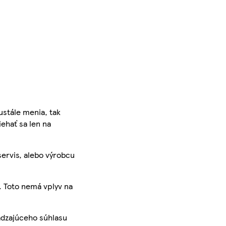
ustále menia, tak
iehať sa len na
servis, alebo výrobcu
. Toto nemá vplyv na
ádzajúceho súhlasu