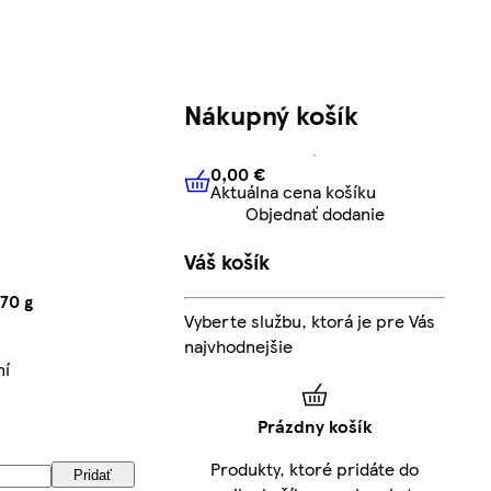
Nákupný košík
0,00 €
Aktuálna cena košíku
0,00 €
Aktuálna cena košíku
Objednať dodanie
Váš košík
70 g
Vyberte službu, ktorá je pre Vás
najvhodnejšie
ní
Prázdny košík
Produkty, ktoré pridáte do
Pridať