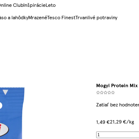
nline Club
Inšpirácie
Leto
so a lahôdky
Mrazené
Tesco Finest
Trvanlivé potraviny
Mogyi Protein Mix 
Zatiaľ bez hodnote
21,29 €/kg
1,49 €