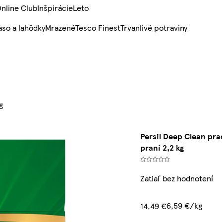
nline Club
Inšpirácie
Leto
so a lahôdky
Mrazené
Tesco Finest
Trvanlivé potraviny
g
Persil Deep Clean pra
praní 2,2 kg
Zatiaľ bez hodnotení
6,59 €/kg
14,49 €