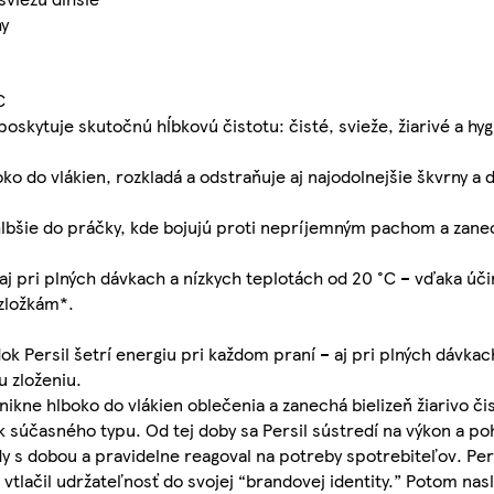
hy
C
oskytuje skutočnú hĺbkovú čistotu: čisté, svieže, žiarivé a hy
oko do vlákien, rozkladá a odstraňuje aj najodolnejšie škvrny a
 hlbšie do práčky, kde bojujú proti nepríjemným pachom a zanec
 - aj pri plných dávkach a nízkych teplotách od 20 °C – vďaka ú
 zložkám*.
dok Persil šetrí energiu pri každom praní – aj pri plných dávkac
 zloženiu.
enikne hlboko do vlákien oblečenia a zanechá bielizeň žiarivo či
k súčasného typu. Od tej doby sa Persil sústredí na výkon a poh
y s dobou a pravidelne reagoval na potreby spotrebiteľov. Per
 vtlačil udržateľnosť do svojej “brandovej identity.” Potom na