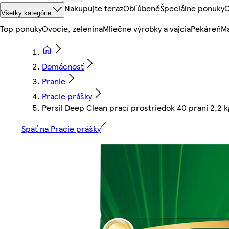
Nakupujte teraz
Obľúbené
Špeciálne ponuky
O
Všetky kategórie
Top ponuky
Ovocie, zelenina
Mliečne výrobky a vajcia
Pekáreň
Mä
Domácnosť
Pranie
Pracie prášky
Persil Deep Clean prací prostriedok 40 praní 2,2 k
Späť na Pracie prášky