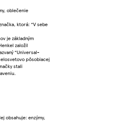
ny, oblečenie
načka, ktorá: “V sebe
kov je základným
enkel založil
zvaný “Universal-
 celosvetovo pôsobiacej
načky stali
aveniu.
alej obsahuje: enzýmy,