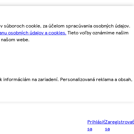
m v súboroch cookie, za účelom spracúvania osobných údajov.
anu osobných údajov a cookies.
Tieto voľby oznámime našim
a našom webe.
ť k informáciám na zariadení. Personalizovaná reklama a obsah,
Prihlásiť
Zaregistrovať
sa
sa