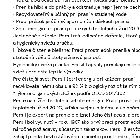
• Preniká hlbšie do práčky a odstraňuje nepríjemné pac
• Recyklovateľný a účinný pri praní v studenej vode
• Prací prášok je účinný aj pri plných dávkach prania
• Šetrí energiu pri praní pri nízkych teplotách už od 20 °
Jedinečné zloženie: Persil má jedinečné zloženie, ktoré p
a hygienicky sviežu pračku.
Hĺbkové čistenie bielizne: Prací prostriedok preniká hlb
skutočnú vôňu čistoty a žiarivú jasnosť.
Hygienicky svieža práčka: Persil kapsuly prenikajú ešte
sviežu pre ešte lepšie výsledky.
Pre čistejší svet: Persil šetrí energiu pri každom praní
recyklovateľnému obalu a 92 % biologicky rozložitelným
*Týka sa organických zložiek podľa OECD 301/302"
Perte na nižšej teplote a šetrite energiu: Prací prostrie
teplotách už od 20 °C, vďaka svojmu silnému a účinnému
Persil je expert na pranie bielizne! Jeho čistiaca sila pr
Persil bol vyvinutý v roku 1907 ako prvý prací prostriedo
náročné požiadavky súčasných zákazníkov. Persil šiel vžd
zahájil predaj bezfosfátového pracieho prostriedku, čím