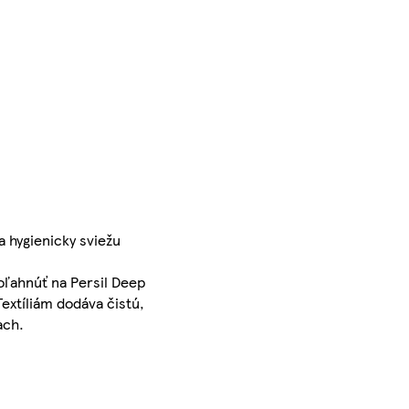
a hygienicky sviežu
oľahnúť na Persil Deep
Textíliám dodáva čistú,
ach.