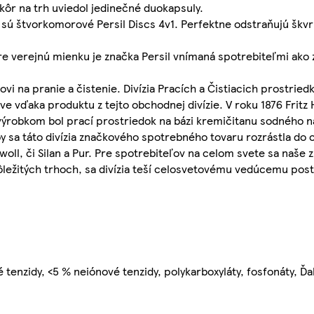
eskôr na trh uviedol jedinečné duokapsuly.
 sú štvorkomorové Persil Discs 4v1. Perfektne odstraňujú škvr
 verejnú mienku je značka Persil vnímaná spotrebiteľmi ako z
i na pranie a čistenie. Divízia Pracích a Čistiacich prostried
 vďaka produktu z tejto obchodnej divízie. V roku 1876 Fritz H
robkom bol prací prostriedok na bázi kremičitanu sodného na
by sa táto divízia značkového spotrebného tovaru rozrástla do
oll, či Silan a Pur. Pre spotrebiteľov na celom svete sa naše z
ležitých trhoch, sa divízia teší celosvetovému vedúcemu post
é tenzidy, <5 % neiónové tenzidy, polykarboxyláty, fosfonáty, Ď