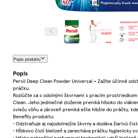
Popis produktu
Popis
Persil Deep Clean Powder Universal – Zažite účinné odstr
práčku.
Rozlúčte sa s odolnými škvrnami s pracím prostriedkom 
Clean. Jeho jedinečné zloženie preniká hlboko do vlákien,
sviežu vôňu a zároveň preniká ešte hlbšie do práčky, k
Benefity produktu:
• Odstraňuje aj najodolnejšie škvrny a dodáva žiarivú čis
• Hĺbkovo čistí bielizeň a zanecháva práčku hygienicky sv
• Vďaka pokročilej parfumovej technológii udrží bielizeň 