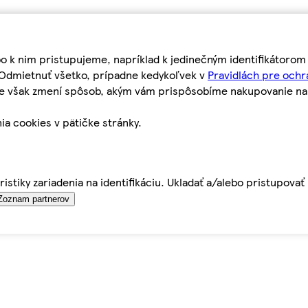
bo k nim pristupujeme, napríklad k jedinečným identifikátoro
o Odmietnuť všetko, prípadne kedykoľvek v
Pravidlách pre ochr
tie však zmení spôsob, akým vám prispôsobíme nakupovanie n
ia cookies v pätičke stránky.
istiky zariadenia na identifikáciu. Ukladať a/alebo pristupova
Zoznam partnerov