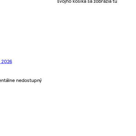
svojho košíka sa zobrazia tu
. 2026
entálne nedostupný