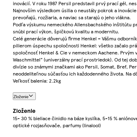
inovácií. V roku 1987 Persil predstavil prvý prací gél, n
Najnovším výsledkom úsilia o neustály pokrok a inovácie
prevoňajú, rozžiaria, a naviac sa starajú o jeho vlákna.
Podľa výskumu nemeckého Allensbachského inštitútu pre
snúbi prací výkon, špičkovú kvalitu a modernitu.
Celé generácie dôverujú firme Henkel – Vášmu odborníkov
pilierom úspechu spoločnosti Henkel: všetko začalo práve
spoločnosť Henkel & Cie v nemeckom Aachene. Prvým vý
Waschmittel” (univerzálny prací prostriedok). Od tej do
divízie so známymi značkami ako Persil, Somat, Bref, Perw
neoddeliteľnou súčasťou ich každodenného života. Na dô
Veľkosť balenia: 2.2kg
Zloženie
Zloženie
15- 30 % bieliace činidlo na báze kyslíka, 5-15 % aniónov
optické rozjasňovače, parfumy (linalool)