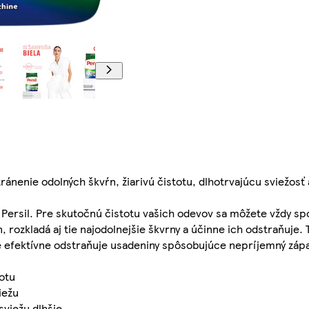
ánenie odolných škvŕn, žiarivú čistotu, dlhotrvajúcu sviežosť 
Persil. Pre skutočnú čistotu vašich odevov sa môžete vždy sp
 rozkladá aj tie najodolnejšie škvrny a účinne ich odstraňuje. 
de efektívne odstraňuje usadeniny spôsobujúce nepríjemný záp
totu
iežu
sviežu dlhšie