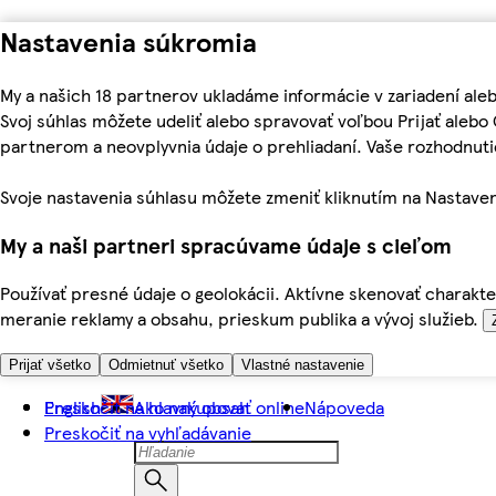
Nastavenia súkromia
My a našich 18 partnerov ukladáme informácie v zariadení ale
Svoj súhlas môžete udeliť alebo spravovať voľbou Prijať aleb
partnerom a neovplyvnia údaje o prehliadaní. Vaše rozhodnu
Svoje nastavenia súhlasu môžete zmeniť kliknutím na Nastaven
My a naši partneri spracúvame údaje s cieľom
Používať presné údaje o geolokácii. Aktívne skenovať charakter
meranie reklamy a obsahu, prieskum publika a vývoj služieb.
Prijať všetko
Odmietnuť všetko
Vlastné nastavenie
Preskočiť na hlavný obsah
English
Ako nakupovať online
Nápoveda
Preskočiť na vyhľadávanie