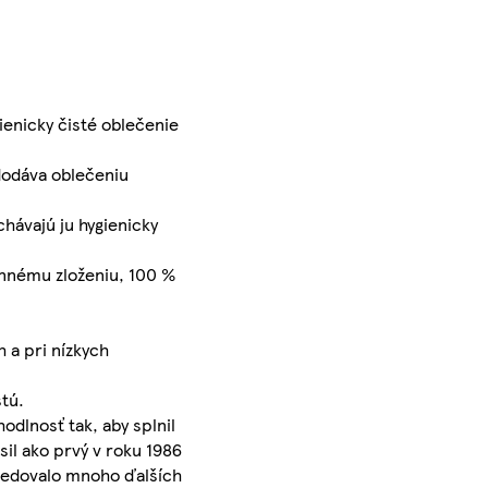
gienicky čisté oblečenie
 dodáva oblečeniu
hávajú ju hygienicky
činnému zloženiu, 100 %
h a pri nízkych
stú.
odlnosť tak, aby splnil
sil ako prvý v roku 1986
sledovalo mnoho ďalších