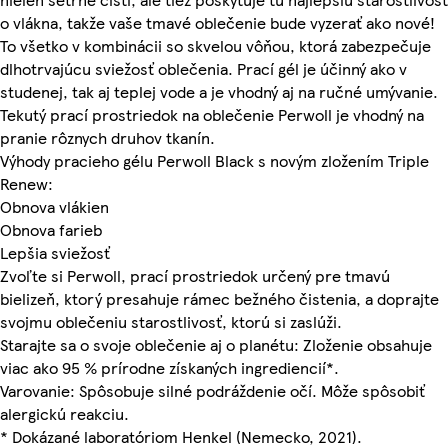
o vlákna, takže vaše tmavé oblečenie bude vyzerať ako nové!
To všetko v kombinácii so skvelou vôňou, ktorá zabezpečuje
dlhotrvajúcu sviežosť oblečenia. Prací gél je účinný ako v
studenej, tak aj teplej vode a je vhodný aj na ručné umývanie.
Tekutý prací prostriedok na oblečenie Perwoll je vhodný na
pranie rôznych druhov tkanín.
Výhody pracieho gélu Perwoll Black s novým zložením Triple
Renew:
Obnova vlákien
Obnova farieb
Lepšia sviežosť
Zvoľte si Perwoll, prací prostriedok určený pre tmavú
bielizeň, ktorý presahuje rámec bežného čistenia, a doprajte
svojmu oblečeniu starostlivosť, ktorú si zaslúži.
Starajte sa o svoje oblečenie aj o planétu: Zloženie obsahuje
viac ako 95 % prírodne získaných ingrediencií*.
Varovanie: Spôsobuje silné podráždenie očí. Môže spôsobiť
alergickú reakciu.
* Dokázané laboratóriom Henkel (Nemecko, 2021).