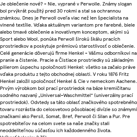
Je oblečenie nové? - Nie, vyprané v Perwolle. Známy slogan
bol prvýkrát použitý pred 30 rokmi a stal sa ochrannou
známkou. Dnes je Perwoll oveľa viac než len špecialista na
vlnené textílie. Vďaka aktuálnym variantom pre farebné, biele
alebo tmavé oblečenie a inovatívnym konceptom, akými sú
Sport alebo Wool, ponúka Perwoll širokú škálu pracích
prostriedkov a poskytuje prémiovú starostlivosť o oblečenie.
Celé generácie dôverujú firme Henkel - Vášmu odborníkovi na
pranie a čistenie. Pracie a Čistiace prostriedky sú základným
pilierom úspechu spoločnosti Henkel: všetko sa začalo práve
vďaka produktu z tejto obchodnej oblasti. V roku 1876 Fritz
Henkel založil spoločnosť Henkel & Cie v nemeckom Aachene.
Prvým výrobkom bol prací prostriedok na báze kremičitanu
sodného nazvaný „Universal-Waschmittel“ (univerzálny prací
prostriedok). Odvtedy sa táto oblasť značkového spotrebného
tovaru rozrástla do celosvetovo pôsobiacej divízie so známymi
značkami ako Persil, Somat, Bref, Perwoll či Silan a Pur. Pre
spotrebiteľov na celom svete sa naše značky stali
neoddeliteľnou súčasťou ich každodenného života.