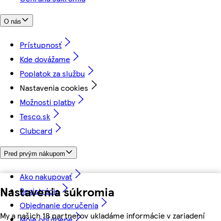
O nás
Prístupnosť
Kde dovážame
Poplatok za službu
Nastavenia cookies
Možnosti platby
Tesco.sk
Clubcard
Pred prvým nákupom
Ako nakupovať
Nastavenia súkromia
Registrácia
Objednanie doručenia
My a našich 18 partnerov ukladáme informácie v zariadení
Moje obľúbené