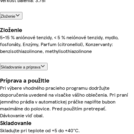
Veľkosť balenia: 3.75l
Zloženie
Zloženie
5-15 % aniónové tenzidy, < 5 % neiónové tenzidy, mydlo,
fosfonáty, Enzýmy, Parfum (citronellol), Konzervanty:
benzisothiazolinone, methylisothiazolinone
Skladovanie a príprava
Príprava a použitie
Pri výbere vhodného pracieho programu dodržujte
doporučenia uvedené na visačke vášho oblečenia. Pri praní
jemného prádla v automatickej práčke naplňte bubon
maximálne do polovice. Pred použitím pretrepať.
Dávkovanie viď obal.
Skladovanie
Skladujte pri teplote od +5 do +40°C.