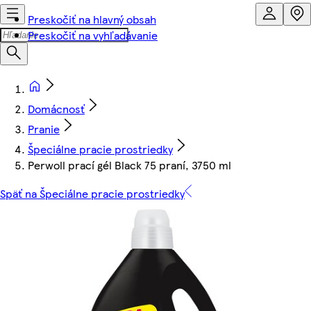
Preskočiť na hlavný obsah
Preskočiť na vyhľadávanie
Domácnosť
Pranie
Špeciálne pracie prostriedky
Perwoll prací gél Black 75 praní, 3750 ml
Späť na Špeciálne pracie prostriedky