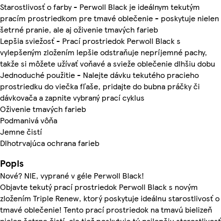
Starostlivosť o farby - Perwoll Black je ideálnym tekutým
pracím prostriedkom pre tmavé oblečenie - poskytuje nielen
šetrné pranie, ale aj oživenie tmavých farieb
Lepšia sviežosť - Prací prostriedok Perwoll Black s
vylepšeným zložením lepšie odstraňuje nepríjemné pachy,
takže si môžete užívať voňavé a svieže oblečenie dlhšiu dobu
Jednoduché použitie - Nalejte dávku tekutého pracieho
prostriedku do viečka fľaše, pridajte do bubna práčky či
dávkovača a zapnite vybraný prací cyklus
Oživenie tmavých farieb
Podmanivá vôňa
Jemne čistí
Dlhotrvajúca ochrana farieb
Popis
Nové? NIE, vyprané v géle Perwoll Black!
Objavte tekutý prací prostriedok Perwoll Black s novým
zložením Triple Renew, ktorý poskytuje ideálnu starostlivosť o
tmavé oblečenie! Tento prací prostriedok na tmavú bielizeň
nielen šetrne čistí, ale tiež poskytuje tú najlepšiu starostlivosť