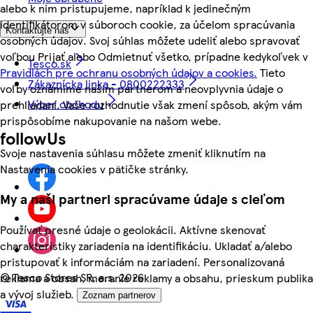
alebo k nim pristupujeme, napríklad k jedinečným
identifikátorom v súboroch cookie, za účelom spracúvania
Kontaktujte nás
osobných údajov. Svoj súhlas môžete udeliť alebo spravovať
voľbou Prijať alebo Odmietnuť všetko, prípadne kedykoľvek v
Tesco.sk
Pravidlách pre ochranu osobných údajov a cookies.
Tieto
Zákaznícka linka - 0800222333
voľby oznámime našim partnerom a neovplyvnia údaje o
Výber obchodu
prehliadaní. Vaše rozhodnutie však zmení spôsob, akým vám
prispôsobíme nakupovanie na našom webe.
followUs
Svoje nastavenia súhlasu môžete zmeniť kliknutím na
Nastavenia cookies v pätičke stránky.
My a naši partneri spracúvame údaje s cieľom
Používať presné údaje o geolokácii. Aktívne skenovať
charakteristiky zariadenia na identifikáciu. Ukladať a/alebo
pristupovať k informáciám na zariadení. Personalizovaná
©
Tesco Stores SR, a.s. 2026
reklama a obsah, meranie reklamy a obsahu, prieskum publika
a vývoj služieb.
Zoznam partnerov