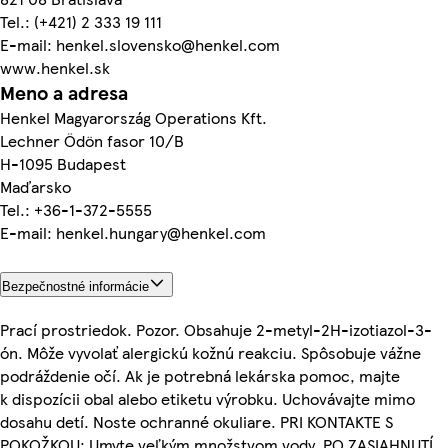
Tel.: (+421) 2 333 19 111
E-mail: henkel.slovensko@henkel.com
www.henkel.sk
Meno a adresa
Henkel Magyarország Operations Kft.
Lechner Ödön fasor 10/B
H-1095 Budapest
Maďarsko
Tel.: +36-1-372-5555
E-mail: henkel.hungary@henkel.com
Bezpečnostné informácie
Prací prostriedok. Pozor. Obsahuje 2-metyl-2H-izotiazol-3-
ón. Môže vyvolať alergickú kožnú reakciu. Spôsobuje vážne
podráždenie očí. Ak je potrebná lekárska pomoc, majte
k dispozícii obal alebo etiketu výrobku. Uchovávajte mimo
dosahu detí. Noste ochranné okuliare. PRI KONTAKTE S
POKOŽKOU: Umyte veľkým množstvom vody. PO ZASIAHNUTÍ