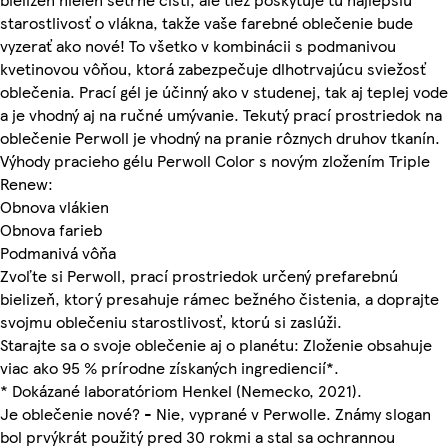
starostlivosť o vlákna, takže vaše farebné oblečenie bude
vyzerať ako nové! To všetko v kombinácii s podmanivou
kvetinovou vôňou, ktorá zabezpečuje dlhotrvajúcu sviežosť
oblečenia. Prací gél je účinný ako v studenej, tak aj teplej vode
a je vhodný aj na ručné umývanie. Tekutý prací prostriedok na
oblečenie Perwoll je vhodný na pranie rôznych druhov tkanín.
Výhody pracieho gélu Perwoll Color s novým zložením Triple
Renew:
Obnova vlákien
Obnova farieb
Podmanivá vôňa
Zvoľte si Perwoll, prací prostriedok určený prefarebnú
bielizeň, ktorý presahuje rámec bežného čistenia, a doprajte
svojmu oblečeniu starostlivosť, ktorú si zaslúži.
Starajte sa o svoje oblečenie aj o planétu: Zloženie obsahuje
viac ako 95 % prírodne získaných ingrediencií*.
* Dokázané laboratóriom Henkel (Nemecko, 2021).
Je oblečenie nové? - Nie, vyprané v Perwolle. Známy slogan
bol prvýkrát použitý pred 30 rokmi a stal sa ochrannou