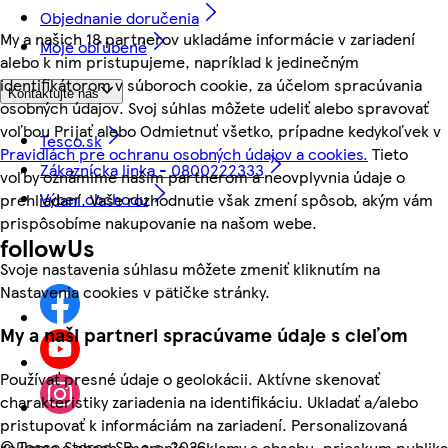
Objednanie doručenia
My a našich 18 partnerov ukladáme informácie v zariadení
Moje obľúbené
alebo k nim pristupujeme, napríklad k jedinečným
identifikátorom v súboroch cookie, za účelom spracúvania
Kontaktujte nás
osobných údajov. Svoj súhlas môžete udeliť alebo spravovať
voľbou Prijať alebo Odmietnuť všetko, prípadne kedykoľvek v
Tesco.sk
Pravidlách pre ochranu osobných údajov a cookies.
Tieto
Zákaznícka linka - 0800222333
voľby oznámime našim partnerom a neovplyvnia údaje o
Výber obchodu
prehliadaní. Vaše rozhodnutie však zmení spôsob, akým vám
prispôsobíme nakupovanie na našom webe.
followUs
Svoje nastavenia súhlasu môžete zmeniť kliknutím na
Nastavenia cookies v pätičke stránky.
My a naši partneri spracúvame údaje s cieľom
Používať presné údaje o geolokácii. Aktívne skenovať
charakteristiky zariadenia na identifikáciu. Ukladať a/alebo
pristupovať k informáciám na zariadení. Personalizovaná
©
Tesco Stores SR, a.s. 2026
reklama a obsah, meranie reklamy a obsahu, prieskum publika