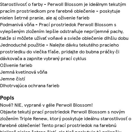
Starostlivosť o farby - Perwoll Blossom je ideálnym tekutým
pracím prostriedkom pre farebné oblečenie - poskytuje
nielen šetrné pranie, ale aj oživenie farieb
Podmanivá vôňa - Prací prostriedok Perwoll Blossom s
vylepšeným zložením lepšie odstraňuje nepríjemné pachy,
takže si môžete užívať voňavé a svieže oblečenie dlhšiu dobu
Jednoduché použitie - Nalejte dávku tekutého pracieho
prostriedku do viečka fľaše, pridajte do bubna práčky či
dávkovača a zapnite vybraný prací cyklus
Oživenie farieb
Jemná kvetinová vôňa
Jemne čistí
Dlhotrvajúca ochrana farieb
Popis
Nové? NIE, vyprané v géle Perwoll Blossom!
Objavte tekutý prací prostriedok Perwoll Blossom s novým
zložením Triple Renew, ktorý poskytuje ideálnu starostlivosť o
farebné oblečenie! Tento prací prostriedok na farebnú
bielizeň nielen šetrne čistí, ale tiež poskytuje tú najlepšiu