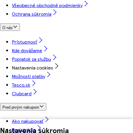
Všeobecné obchodné podmienky
Ochrana súkromia
O nás
Prístupnosť
Kde dovážame
Poplatok za službu
Nastavenia cookies
Možnosti platby
Tesco.sk
Clubcard
Pred prvým nákupom
Ako nakupovať
Nastavenia súkromia
Registrácia