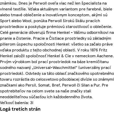
známkou. Dnes je Perwoll oveľa viac než len špecialista na
vlnené textílie. Vďaka aktuálnym variantom pre farebné, biele
alebo tmavé oblečenie a inovatívnym konceptom, akými sú
Sport alebo Wool, ponúka Perwoll širokú škálu pracích
prostriedkov a poskytuje prémiovú starostlivosť o oblečenie.
Celé generácie dôverujú firme Henkel - Vášmu odborníkovi na
pranie a čistenie. Pracie a Čistiace prostriedky sú základným
pilierom úspechu spoločnosti Henkel: všetko sa začalo práve
vďaka produktu z tejto obchodnej oblasti. V roku 1876 Fritz
Henkel založil spoločnosť Henkel & Cie v nemeckom Aachene.
Prvým výrobkom bol prací prostriedok na báze kremičitanu
sodného nazvaný „Universal-Waschmittel“ (univerzálny prací
prostriedok). Odvtedy sa táto oblasť značkového spotrebného
tovaru rozrástla do celosvetovo pôsobiacej divízie so známymi
značkami ako Persil, Somat, Bref, Perwoll či Silan a Pur. Pre
spotrebiteľov na celom svete sa naše značky stali
neoddeliteľnou súčasťou ich každodenného života.
Veľkosť balenia: 3l
Logá tretích strán