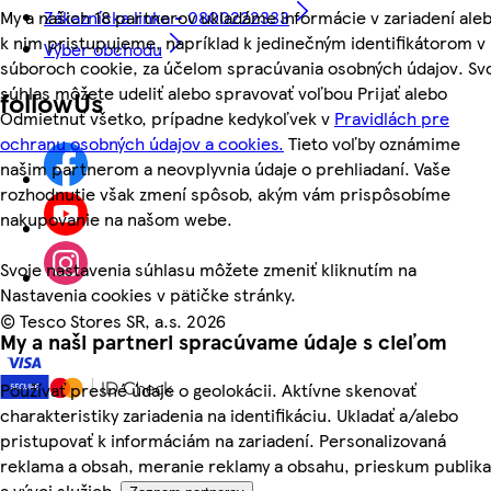
My a našich 18 partnerov ukladáme informácie v zariadení ale
Zákaznícka linka - 0800222333
k nim pristupujeme, napríklad k jedinečným identifikátorom v
Výber obchodu
súboroch cookie, za účelom spracúvania osobných údajov. Sv
súhlas môžete udeliť alebo spravovať voľbou Prijať alebo
followUs
Odmietnuť všetko, prípadne kedykoľvek v
Pravidlách pre
ochranu osobných údajov a cookies.
Tieto voľby oznámime
našim partnerom a neovplyvnia údaje o prehliadaní. Vaše
rozhodnutie však zmení spôsob, akým vám prispôsobíme
nakupovanie na našom webe.
Svoje nastavenia súhlasu môžete zmeniť kliknutím na
Nastavenia cookies v pätičke stránky.
©
Tesco Stores SR, a.s. 2026
My a naši partneri spracúvame údaje s cieľom
Používať presné údaje o geolokácii. Aktívne skenovať
charakteristiky zariadenia na identifikáciu. Ukladať a/alebo
pristupovať k informáciám na zariadení. Personalizovaná
reklama a obsah, meranie reklamy a obsahu, prieskum publika
a vývoj služieb.