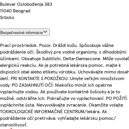
Bulevar Oslobođenja 383
11040 Beograd
Srbsko
Bezpečnostné informácie
Prací prostriedok. Pozor. Dráždi kožu. Spôsobuje vážne
podráždenie očí. Škodlivý pre vodné organizmy, s dlhodobými
účinkami. Obsahuje Subtilizín, Delta-Damascone. Môže vyvolať
alergickú reakciu. Ak je potrebná lekárska pomoc, majte k
dispozícii obal alebo etiketu výrobku. Uchovávajte mimo dosa
detí. PRI KONTAKTE S POKOŽKOU: Umyte veľkým množstvom
vody. PO ZASIAHNUTÍ OČÍ: Niekoľko minút ich opatrne
vyplachujte vodou. Ak používate kontaktné šošovky a je to
možné, odstráňte ich. Pokračujte vo vyplachovaní. PO POŽITÍ:
vypláchnite ústa. Nevyvolávajte zvracanie. Okamžite volajte
TOXIKOLOGICKÉ INFORMAČNÉ CENTRUM/lekára. Ak
podráždenie očí pretrváva: vyhľadajte lekársku pomoc/
starostlivosť.