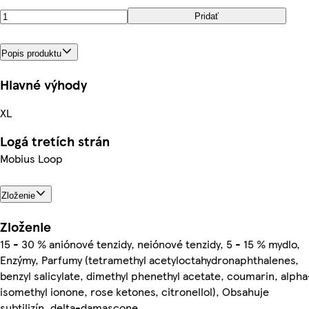
Pridať
Popis produktu
Hlavné výhody
XL
Logá tretích strán
Mobius Loop
Zloženie
Zloženie
15 - 30 % aniónové tenzidy, neiónové tenzidy, 5 - 15 % mydlo,
Enzýmy, Parfumy (tetramethyl acetyloctahydronaphthalenes,
benzyl salicylate, dimethyl phenethyl acetate, coumarin, alpha
isomethyl ionone, rose ketones, citronellol), Obsahuje
subtilizín, delta-damascone