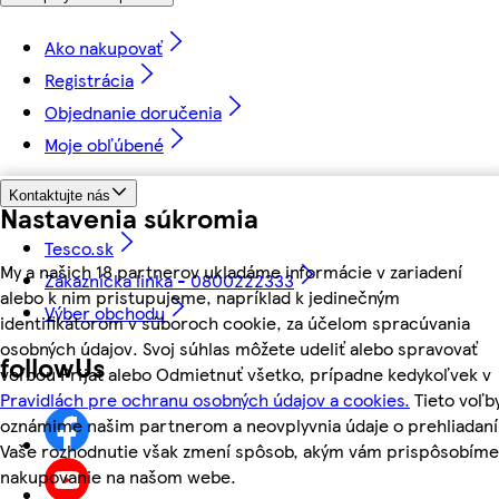
Ako nakupovať
Registrácia
Objednanie doručenia
Moje obľúbené
Kontaktujte nás
Nastavenia súkromia
Tesco.sk
My a našich 18 partnerov ukladáme informácie v zariadení
Zákaznícka linka - 0800222333
alebo k nim pristupujeme, napríklad k jedinečným
Výber obchodu
identifikátorom v súboroch cookie, za účelom spracúvania
osobných údajov. Svoj súhlas môžete udeliť alebo spravovať
followUs
voľbou Prijať alebo Odmietnuť všetko, prípadne kedykoľvek v
Pravidlách pre ochranu osobných údajov a cookies.
Tieto voľb
oznámime našim partnerom a neovplyvnia údaje o prehliadaní
Vaše rozhodnutie však zmení spôsob, akým vám prispôsobíme
nakupovanie na našom webe.