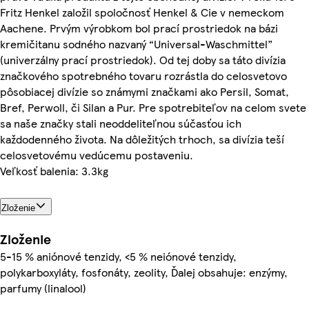
Fritz Henkel založil spoločnosť Henkel & Cie v nemeckom
Aachene. Prvým výrobkom bol prací prostriedok na bázi
kremičitanu sodného nazvaný “Universal-Waschmittel”
(univerzálny prací prostriedok). Od tej doby sa táto divízia
značkového spotrebného tovaru rozrástla do celosvetovo
pôsobiacej divízie so známymi značkami ako Persil, Somat,
Bref, Perwoll, či Silan a Pur. Pre spotrebiteľov na celom svete
sa naše značky stali neoddeliteľnou súčasťou ich
každodenného života. Na dôležitých trhoch, sa divízia teší
celosvetovému vedúcemu postaveniu.
Veľkosť balenia: 3.3kg
Zloženie
Zloženie
5-15 % aniónové tenzidy, <5 % neiónové tenzidy,
polykarboxyláty, fosfonáty, zeolity, Ďalej obsahuje: enzýmy,
parfumy (linalool)