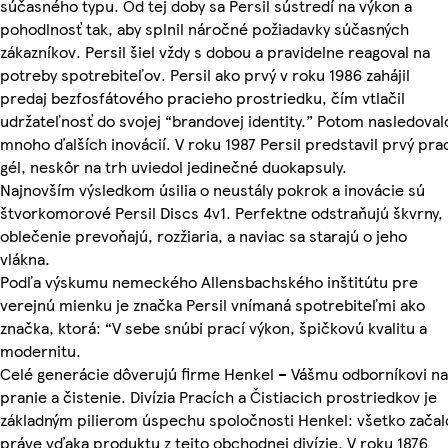
súčasného typu. Od tej doby sa Persil sústredí na výkon a
pohodlnosť tak, aby splnil náročné požiadavky súčasných
zákazníkov. Persil šiel vždy s dobou a pravidelne reagoval na
potreby spotrebiteľov. Persil ako prvý v roku 1986 zahájil
predaj bezfosfátového pracieho prostriedku, čím vtlačil
udržateľnosť do svojej “brandovej identity.” Potom nasledoval
mnoho ďalších inovácií. V roku 1987 Persil predstavil prvý pra
gél, neskôr na trh uviedol jedinečné duokapsuly.
Najnovším výsledkom úsilia o neustály pokrok a inovácie sú
štvorkomorové Persil Discs 4v1. Perfektne odstraňujú škvrny,
oblečenie prevoňajú, rozžiaria, a naviac sa starajú o jeho
vlákna.
Podľa výskumu nemeckého Allensbachského inštitútu pre
verejnú mienku je značka Persil vnímaná spotrebiteľmi ako
značka, ktorá: “V sebe snúbi prací výkon, špičkovú kvalitu a
modernitu.
Celé generácie dôverujú firme Henkel – Vášmu odborníkovi na
pranie a čistenie. Divízia Pracích a Čistiacich prostriedkov je
základným pilierom úspechu spoločnosti Henkel: všetko začal
práve vďaka produktu z tejto obchodnej divízie. V roku 1876