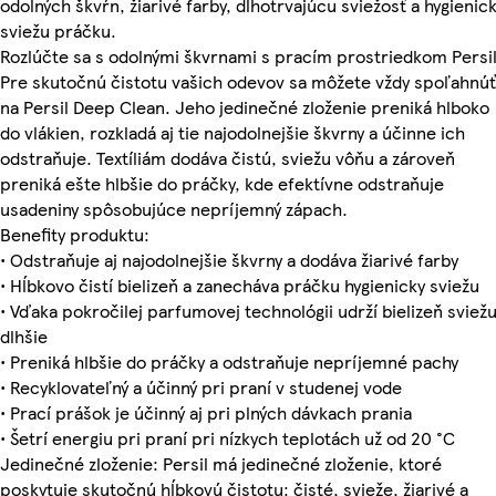
odolných škvŕn, žiarivé farby, dlhotrvajúcu sviežosť a hygienic
sviežu práčku.
Rozlúčte sa s odolnými škvrnami s pracím prostriedkom Persil
Pre skutočnú čistotu vašich odevov sa môžete vždy spoľahnúť
na Persil Deep Clean. Jeho jedinečné zloženie preniká hlboko
do vlákien, rozkladá aj tie najodolnejšie škvrny a účinne ich
odstraňuje. Textíliám dodáva čistú, sviežu vôňu a zároveň
preniká ešte hlbšie do práčky, kde efektívne odstraňuje
usadeniny spôsobujúce nepríjemný zápach.
Benefity produktu:
• Odstraňuje aj najodolnejšie škvrny a dodáva žiarivé farby
• Hĺbkovo čistí bielizeň a zanecháva práčku hygienicky sviežu
• Vďaka pokročilej parfumovej technológii udrží bielizeň sviež
dlhšie
• Preniká hlbšie do práčky a odstraňuje nepríjemné pachy
• Recyklovateľný a účinný pri praní v studenej vode
• Prací prášok je účinný aj pri plných dávkach prania
• Šetrí energiu pri praní pri nízkych teplotách už od 20 °C
Jedinečné zloženie: Persil má jedinečné zloženie, ktoré
poskytuje skutočnú hĺbkovú čistotu: čisté, svieže, žiarivé a