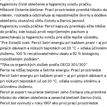
hygienicky čisté oblečenie a hygienicky sviežu pračku.
Hĺbkové čistenie bielizne: Prací prostriedok preniká hlboko do
vlákien, rozkladá a odstraňuje aj najodolnejšie škvrny a dodáva
oblečeniu skutočnú vôňu čistoty a žiarivú jasnosť.
Hygienicky svieža práčka: Persil kapsuly prenikajú ešte hlbšie
do práčky, kde bojujú proti nepríjemným pachom a
zanechávajú ju hygienicky sviežu pre ešte lepšie výsledky.
"Pre čistejší svet: Persil šetrí energiu pri každom praní - aj pr
plných dávkach a nízkych teplotách od 20 °C – vďaka účinném
zloženiu, 100 % recyklovateľnému obalu a 92 % biologicky
rozložitelným zložkám*.
*Týka sa organických zložiek podľa OECD 301/302"
Perte na nižšej teplote a šetrite energiu: Prací prostriedok
Persil šetrí energiu pri každom praní – aj pri plných dávkach a
pri nízkych teplotách už od 20 °C, vďaka svojmu silnému a
účinnému zloženiu.
Persil je expert na pranie bielizne! Jeho čistiaca sila prenikne
hlboko do vlákien oblečenia a zanechá bielizeň žiarivo čistú.
Persil bol vyvinutý v roku 1907 ako prvý prací prostriedok