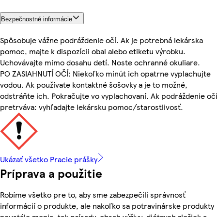
Bezpečnostné informácie
Spôsobuje vážne podráždenie očí. Ak je potrebná lekárska
pomoc, majte k dispozícii obal alebo etiketu výrobku.
Uchovávajte mimo dosahu detí. Noste ochranné okuliare.
PO ZASIAHNUTÍ OČÍ: Niekoľko minút ich opatrne vyplachujte
vodou. Ak používate kontaktné šošovky a je to možné,
odstráňte ich. Pokračujte vo vyplachovaní. Ak podráždenie oč
pretrváva: vyhľadajte lekársku pomoc/starostlivosť.
Ukázať všetko Pracie prášky
Príprava a použitie
Robíme všetko pre to, aby sme zabezpečili správnosť
informácií o produkte, ale nakoľko sa potravinárske produkty
neustále menia, tak prísady, obsah výživy, diétnych zložiek a