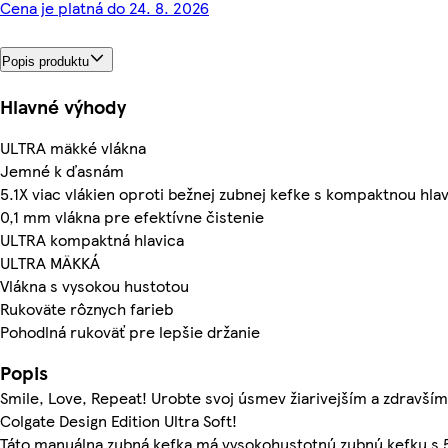
Cena je platná do 24. 8. 2026
Popis produktu
Hlavné výhody
ULTRA mäkké vlákna
Jemné k ďasnám
5.1X viac vlákien oproti bežnej zubnej kefke s kompaktnou hla
0,1 mm vlákna pre efektívne čistenie
ULTRA kompaktná hlavica
ULTRA MÄKKÁ
Vlákna s vysokou hustotou
Rukoväte rôznych farieb
Pohodlná rukoväť pre lepšie držanie
Popis
Smile, Love, Repeat! Urobte svoj úsmev žiarivejším a zdravší
Colgate Design Edition Ultra Soft!
Táto manuálna zubná kefka má vysokohustotnú zubnú kefku s 5