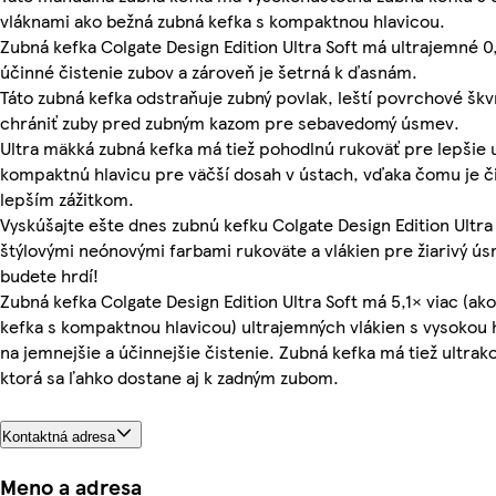
vláknami ako bežná zubná kefka s kompaktnou hlavicou.
Zubná kefka Colgate Design Edition Ultra Soft má ultrajemné 0
účinné čistenie zubov a zároveň je šetrná k ďasnám.
Táto zubná kefka odstraňuje zubný povlak, leští povrchové šk
chrániť zuby pred zubným kazom pre sebavedomý úsmev.
Ultra mäkká zubná kefka má tiež pohodlnú rukoväť pre lepšie 
kompaktnú hlavicu pre väčší dosah v ústach, vďaka čomu je č
lepším zážitkom.
Vyskúšajte ešte dnes zubnú kefku Colgate Design Edition Ultra
štýlovými neónovými farbami rukoväte a vlákien pre žiarivý ús
budete hrdí!
Zubná kefka Colgate Design Edition Ultra Soft má 5,1× viac (ak
kefka s kompaktnou hlavicou) ultrajemných vlákien s vysokou
na jemnejšie a účinnejšie čistenie. Zubná kefka má tiež ultra
ktorá sa ľahko dostane aj k zadným zubom.
Kontaktná adresa
Meno a adresa