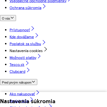
Všeobecné obchodné podmienky
Ochrana súkromia
O nás
Prístupnosť
Kde dovážame
Poplatok za službu
Nastavenia cookies
Možnosti platby
Tesco.sk
Clubcard
Pred prvým nákupom
Ako nakupovať
Nastavenia súkromia
Registrácia