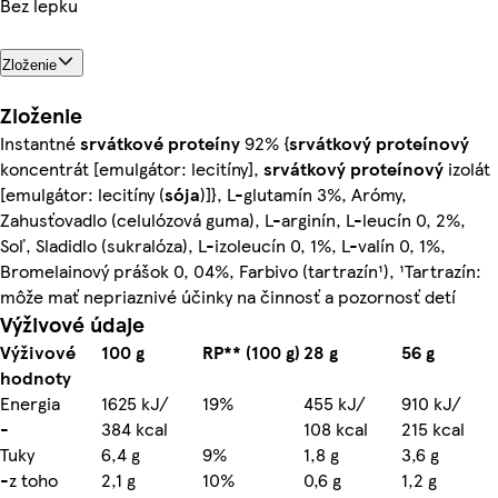
Bez lepku
Zloženie
Zloženie
Instantné
srvátkové
proteíny
92% {
srvátkový
proteínový
koncentrát [emulgátor: lecitíny],
srvátkový
proteínový
izolát
[emulgátor: lecitíny (
sója
)]}, L-glutamín 3%, Arómy,
Zahusťovadlo (celulózová guma), L-arginín, L-leucín 0, 2%,
Soľ, Sladidlo (sukralóza), L-izoleucín 0, 1%, L-valín 0, 1%,
Bromelainový prášok 0, 04%, Farbivo (tartrazín¹), ¹Tartrazín:
môže mať nepriaznivé účinky na činnosť a pozornosť detí
Výživové údaje
Výživové
100 g
RP** (100 g)
28 g
56 g
hodnoty
Energia
1625 kJ/
19%
455 kJ/
910 kJ/
-
384 kcal
108 kcal
215 kcal
Tuky
6,4 g
9%
1,8 g
3,6 g
-z toho
2,1 g
10%
0,6 g
1,2 g