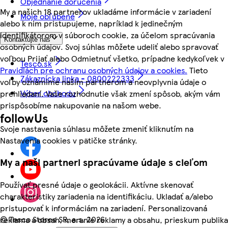
Objednanie doručenia
My a našich 18 partnerov ukladáme informácie v zariadení
Moje obľúbené
alebo k nim pristupujeme, napríklad k jedinečným
identifikátorom v súboroch cookie, za účelom spracúvania
Kontaktujte nás
osobných údajov. Svoj súhlas môžete udeliť alebo spravovať
voľbou Prijať alebo Odmietnuť všetko, prípadne kedykoľvek v
Tesco.sk
Pravidlách pre ochranu osobných údajov a cookies.
Tieto
Zákaznícka linka - 0800222333
voľby oznámime našim partnerom a neovplyvnia údaje o
Výber obchodu
prehliadaní. Vaše rozhodnutie však zmení spôsob, akým vám
prispôsobíme nakupovanie na našom webe.
followUs
Svoje nastavenia súhlasu môžete zmeniť kliknutím na
Nastavenia cookies v pätičke stránky.
My a naši partneri spracúvame údaje s cieľom
Používať presné údaje o geolokácii. Aktívne skenovať
charakteristiky zariadenia na identifikáciu. Ukladať a/alebo
pristupovať k informáciám na zariadení. Personalizovaná
©
Tesco Stores SR, a.s. 2026
reklama a obsah, meranie reklamy a obsahu, prieskum publika