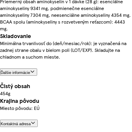
Priemerný obsah aminokyselín v 1 dávke (28 g): esenciálne
aminokyseliny 9341 mg, podmienečne esenciálne
aminokyseliny 7304 mg, neesenciálne aminokyseliny 4354 mg.
BCAA spolu (aminokyseliny s rozvetveným reťazcom): 4443
mg.
Skladovanie
Minimálna trvanlivosť do (deň/mesiac/rok): je vyznačená na
zadnej strane obalu v bielom poli (LOT/EXP). Skladujte na
chladnom a suchom mieste.
Ďalšie informácie
Čistý obsah
454g
Krajina pôvodu
Miesto pôvodu: EÚ
Kontaktná adresa