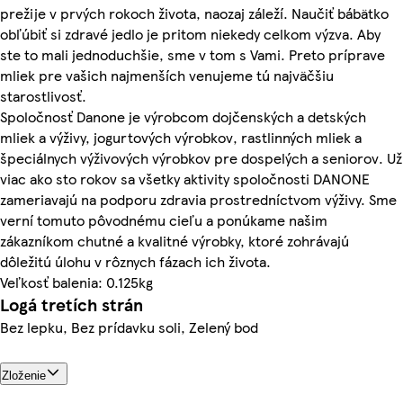
prežije v prvých rokoch života, naozaj záleží. Naučiť bábätko
obľúbiť si zdravé jedlo je pritom niekedy celkom výzva. Aby
ste to mali jednoduchšie, sme v tom s Vami. Preto príprave
mliek pre vašich najmenších venujeme tú najväčšiu
starostlivosť.
Spoločnosť Danone je výrobcom dojčenských a detských
mliek a výživy, jogurtových výrobkov, rastlinných mliek a
špeciálnych výživových výrobkov pre dospelých a seniorov. Už
viac ako sto rokov sa všetky aktivity spoločnosti DANONE
zameriavajú na podporu zdravia prostredníctvom výživy. Sme
verní tomuto pôvodnému cieľu a ponúkame našim
zákazníkom chutné a kvalitné výrobky, ktoré zohrávajú
dôležitú úlohu v rôznych fázach ich života.
Veľkosť balenia: 0.125kg
Logá tretích strán
Bez lepku, Bez prídavku soli, Zelený bod
Zloženie