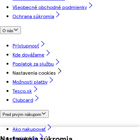
Všeobecné obchodné podmienky
Ochrana súkromia
O nás
Prístupnosť
Kde dovážame
Poplatok za službu
Nastavenia cookies
Možnosti platby
Tesco.sk
Clubcard
Pred prvým nákupom
Ako nakupovať
Nastavenia súkromia
Registrácia