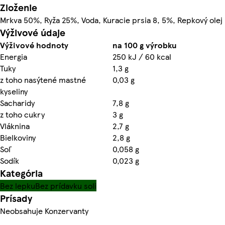
Zloženie
Mrkva 50%, Ryža 25%, Voda, Kuracie prsia 8, 5%, Repkový olej
Výživové údaje
Výživové hodnoty
na 100 g výrobku
Energia
250 kJ / 60 kcal
Tuky
1,3 g
z toho nasýtené mastné
0,03 g
kyseliny
Sacharidy
7,8 g
z toho cukry
3 g
Vláknina
2,7 g
Bielkoviny
2,8 g
Soľ
0,058 g
Sodík
0,023 g
Kategória
Bez lepku
Bez prídavku soli
Prísady
Neobsahuje Konzervanty