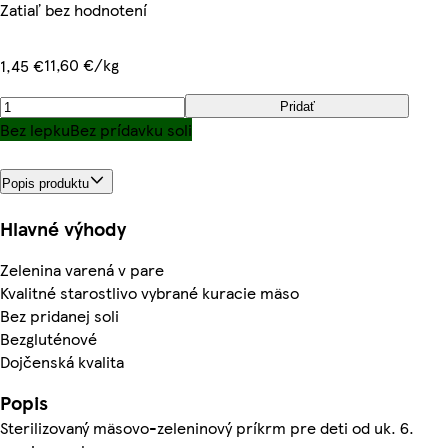
Zatiaľ bez hodnotení
11,60 €/kg
1,45 €
Pridať
Bez lepku
Bez prídavku soli
Popis produktu
Hlavné výhody
Zelenina varená v pare
Kvalitné starostlivo vybrané kuracie mäso
Bez pridanej soli
Bezgluténové
Dojčenská kvalita
Popis
Sterilizovaný mäsovo-zeleninový príkrm pre deti od uk. 6.