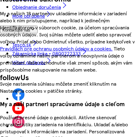
Objednanie doručenia
My a našich 18 partnerov ukladáme informácie v zariadení
Moje obľúbené
alebo k nim pristupujeme, napríklad k jedinečným
identifikátorom v súboroch cookie, za účelom spracúvania
Kontaktujte nás
osobných údajov. Svoj súhlas môžete udeliť alebo spravovať
voľbou Prijať alebo Odmietnuť všetko, prípadne kedykoľvek v
Tesco.sk
Pravidlách pre ochranu osobných údajov a cookies.
Tieto
Zákaznícka linka - 0800222333
voľby oznámime našim partnerom a neovplyvnia údaje o
Výber obchodu
prehliadaní. Vaše rozhodnutie však zmení spôsob, akým vám
prispôsobíme nakupovanie na našom webe.
followUs
Svoje nastavenia súhlasu môžete zmeniť kliknutím na
Nastavenia cookies v pätičke stránky.
My a naši partneri spracúvame údaje s cieľom
Používať presné údaje o geolokácii. Aktívne skenovať
charakteristiky zariadenia na identifikáciu. Ukladať a/alebo
pristupovať k informáciám na zariadení. Personalizovaná