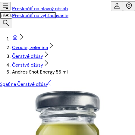
Preskočiť na hlavný obsah
Preskočiť na vyhľadávanie
Ovocie, zelenina
Čerstvé džúsy
Čerstvé džúsy
Andros Shot Energy 55 ml
Späť na Čerstvé džúsy