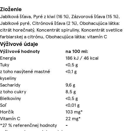
Zloženie
Jablková šťava, Pyré z kiwi (16 %), Zázvorová šťava (15 %),
Jablkové pyré, Citrónová šťava (2 %), Obohacujúca látka:
citrát horečnatý, Koncentrát spiruliny, Koncentrát svetlice
farbiarskej a citrónu, Obohacujúca látka: vitamín C
Výživové údaje
Výživové hodnoty
na 100 ml:
Energia
186 kJ / 46 kcal
Tuky
<0,5 g
z toho nasýtené mastné
<0,1 g
kyseliny
Sacharidy
9,6 g
z toho cukry
8,5 g
Bielkoviny
<0,5 g
Soľ
<0,01 g
Horčík
103 mg*
Vitamín C
22 mg*
*27 % referenčnej hodnoty
-