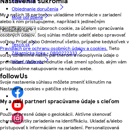
Nastavenia súkromia
Registrácia
Objednanie doručenia
My a našich 18 partnerov ukladáme informácie v zariadení
Moje obľúbené
alebo k nim pristupujeme, napríklad k jedinečným
identifikátorom v súboroch cookie, za účelom spracúvania
Kontaktujte nás
osobných údajov. Svoj súhlas môžete udeliť alebo spravovať
voľbou Prijať alebo Odmietnuť všetko, prípadne kedykoľvek v
Tesco.sk
Pravidlách pre ochranu osobných údajov a cookies.
Tieto
Zákaznícka linka - 0800222333
voľby oznámime našim partnerom a neovplyvnia údaje o
Výber obchodu
prehliadaní. Vaše rozhodnutie však zmení spôsob, akým vám
prispôsobíme nakupovanie na našom webe.
followUs
Svoje nastavenia súhlasu môžete zmeniť kliknutím na
Nastavenia cookies v pätičke stránky.
My a naši partneri spracúvame údaje s cieľom
Používať presné údaje o geolokácii. Aktívne skenovať
charakteristiky zariadenia na identifikáciu. Ukladať a/alebo
pristupovať k informáciám na zariadení. Personalizovaná