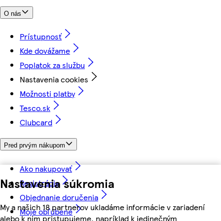
O nás
Prístupnosť
Kde dovážame
Poplatok za službu
Nastavenia cookies
Možnosti platby
Tesco.sk
Clubcard
Pred prvým nákupom
Ako nakupovať
Nastavenia súkromia
Registrácia
Objednanie doručenia
My a našich 18 partnerov ukladáme informácie v zariadení
Moje obľúbené
alebo k nim pristupujeme, napríklad k jedinečným