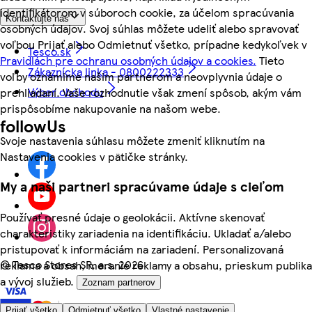
identifikátorom v súboroch cookie, za účelom spracúvania
Kontaktujte nás
osobných údajov. Svoj súhlas môžete udeliť alebo spravovať
voľbou Prijať alebo Odmietnuť všetko, prípadne kedykoľvek v
Tesco.sk
Pravidlách pre ochranu osobných údajov a cookies.
Tieto
Zákaznícka linka - 0800222333
voľby oznámime našim partnerom a neovplyvnia údaje o
Výber obchodu
prehliadaní. Vaše rozhodnutie však zmení spôsob, akým vám
prispôsobíme nakupovanie na našom webe.
followUs
Svoje nastavenia súhlasu môžete zmeniť kliknutím na
Nastavenia cookies v pätičke stránky.
My a naši partneri spracúvame údaje s cieľom
Používať presné údaje o geolokácii. Aktívne skenovať
charakteristiky zariadenia na identifikáciu. Ukladať a/alebo
pristupovať k informáciám na zariadení. Personalizovaná
©
Tesco Stores SR, a.s. 2026
reklama a obsah, meranie reklamy a obsahu, prieskum publika
a vývoj služieb.
Zoznam partnerov
Prijať všetko
Odmietnuť všetko
Vlastné nastavenie