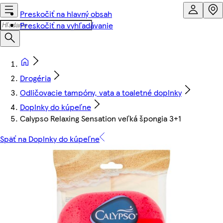
Preskočiť na hlavný obsah
Preskočiť na vyhľadávanie
Drogéria
Odličovacie tampóny, vata a toaletné doplnky
Doplnky do kúpeľne
Calypso Relaxing Sensation veľká špongia 3+1
Späť na Doplnky do kúpeľne