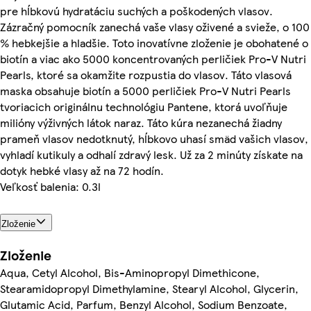
pre hĺbkovú hydratáciu suchých a poškodených vlasov.
Zázračný pomocník zanechá vaše vlasy oživené a svieže, o 100
% hebkejšie a hladšie. Toto inovatívne zloženie je obohatené o
biotín a viac ako 5000 koncentrovaných perličiek Pro-V Nutri
Pearls, ktoré sa okamžite rozpustia do vlasov. Táto vlasová
maska obsahuje biotín a 5000 perličiek Pro-V Nutri Pearls
tvoriacich originálnu technológiu Pantene, ktorá uvoľňuje
milióny výživných látok naraz. Táto kúra nezanechá žiadny
prameň vlasov nedotknutý, hĺbkovo uhasí smäd vašich vlasov,
vyhladí kutikuly a odhalí zdravý lesk. Už za 2 minúty získate na
dotyk hebké vlasy až na 72 hodín.
Veľkosť balenia: 0.3l
Zloženie
Zloženie
Aqua, Cetyl Alcohol, Bis-Aminopropyl Dimethicone,
Stearamidopropyl Dimethylamine, Stearyl Alcohol, Glycerin,
Glutamic Acid, Parfum, Benzyl Alcohol, Sodium Benzoate,