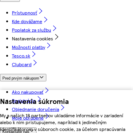
Prístupnosť
Kde dovážame
Poplatok za službu
Nastavenia cookies
Možnosti platby
Tesco.sk
Clubcard
Pred prvým nákupom
Ako nakupovať
Nastavenia súkromia
Registrácia
Objednanie doručenia
My a našich 18 partnerov ukladáme informácie v zariadení
Moje obľúbené
alebo k nim pristupujeme, napríklad k jedinečným
identifikátorom v súboroch cookie, za účelom spracúvania
Kontaktujte nás