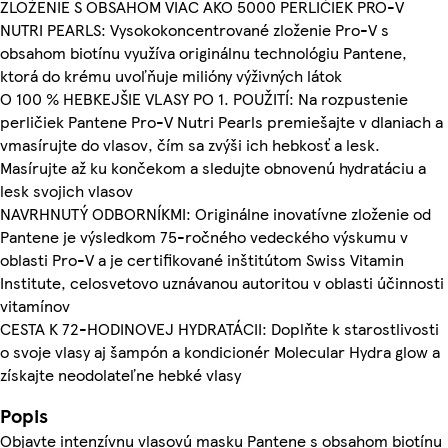
ZLOŽENIE S OBSAHOM VIAC AKO 5000 PERLIČIEK PRO-V
NUTRI PEARLS: Vysokokoncentrované zloženie Pro-V s
obsahom biotínu využíva originálnu technológiu Pantene,
ktorá do krému uvoľňuje milióny výživných látok
O 100 % HEBKEJŠIE VLASY PO 1. POUŽITÍ: Na rozpustenie
perličiek Pantene Pro-V Nutri Pearls premiešajte v dlaniach a
vmasírujte do vlasov, čím sa zvýši ich hebkosť a lesk.
Masírujte až ku končekom a sledujte obnovenú hydratáciu a
lesk svojich vlasov
NAVRHNUTÝ ODBORNÍKMI: Originálne inovatívne zloženie od
Pantene je výsledkom 75-ročného vedeckého výskumu v
oblasti Pro-V a je certifikované inštitútom Swiss Vitamin
Institute, celosvetovo uznávanou autoritou v oblasti účinnosti
vitamínov
CESTA K 72-HODINOVEJ HYDRATÁCII: Doplňte k starostlivosti
o svoje vlasy aj šampón a kondicionér Molecular Hydra glow a
získajte neodolateľne hebké vlasy
Popis
Objavte intenzívnu vlasovú masku Pantene s obsahom biotínu