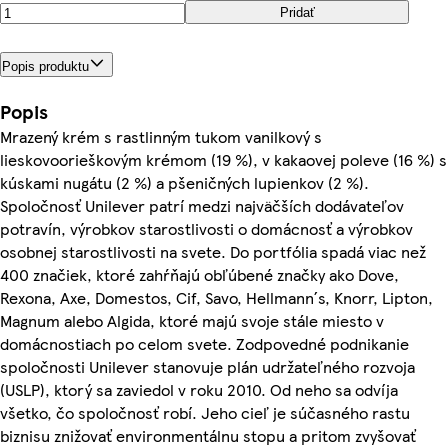
Pridať
Popis produktu
Popis
Mrazený krém s rastlinným tukom vanilkový s
lieskovoorieškovým krémom (19 %), v kakaovej poleve (16 %) s
kúskami nugátu (2 %) a pšeničných lupienkov (2 %).
Spoločnosť Unilever patrí medzi najväčších dodávateľov
potravín, výrobkov starostlivosti o domácnosť a výrobkov
osobnej starostlivosti na svete. Do portfólia spadá viac než
400 značiek, ktoré zahŕňajú obľúbené značky ako Dove,
Rexona, Axe, Domestos, Cif, Savo, Hellmann´s, Knorr, Lipton,
Magnum alebo Algida, ktoré majú svoje stále miesto v
domácnostiach po celom svete. Zodpovedné podnikanie
spoločnosti Unilever stanovuje plán udržateľného rozvoja
(USLP), ktorý sa zaviedol v roku 2010. Od neho sa odvíja
všetko, čo spoločnosť robí. Jeho cieľ je súčasného rastu
biznisu znižovať environmentálnu stopu a pritom zvyšovať