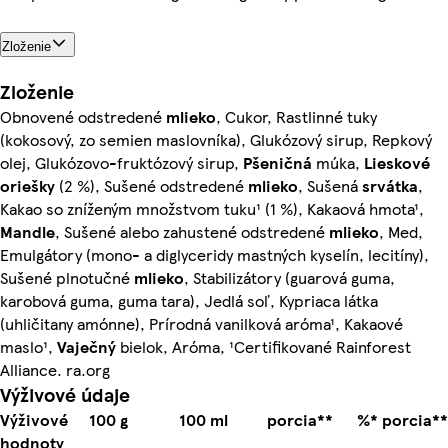
Zloženie
Zloženie
Obnovené odstredené
mlieko
, Cukor, Rastlinné tuky
(kokosový, zo semien maslovníka), Glukózový sirup, Repkový
olej, Glukózovo-fruktózový sirup,
Pšeničná
múka,
Lieskové
oriešky
(2 %), Sušené odstredené
mlieko
, Sušená
srvátka
,
Kakao so zníženým množstvom tuku¹ (1 %), Kakaová hmota¹,
Mandle
, Sušené alebo zahustené odstredené
mlieko
, Med,
Emulgátory (mono- a diglyceridy mastných kyselín, lecitíny),
Sušené plnotučné
mlieko
, Stabilizátory (guarová guma,
karobová guma, guma tara), Jedlá soľ, Kypriaca látka
(uhličitany amónne), Prírodná vanilková aróma¹, Kakaové
maslo¹,
Vaječný
bielok, Aróma, ¹Certifikované Rainforest
Alliance. ra.org
Výživové údaje
Výživové
100 g
100 ml
porcia**
%* porcia**
hodnoty