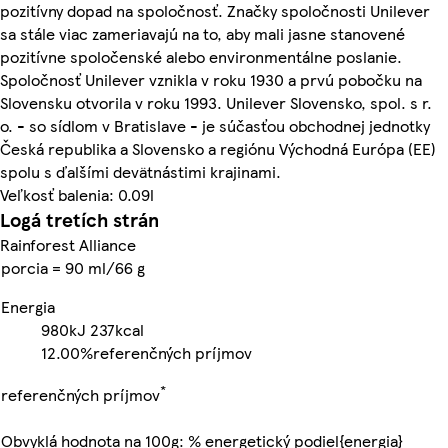
pozitívny dopad na spoločnosť. Značky spoločnosti Unilever
sa stále viac zameriavajú na to, aby mali jasne stanovené
pozitívne spoločenské alebo environmentálne poslanie.
Spoločnosť Unilever vznikla v roku 1930 a prvú pobočku na
Slovensku otvorila v roku 1993. Unilever Slovensko, spol. s r.
o. - so sídlom v Bratislave - je súčasťou obchodnej jednotky
Česká republika a Slovensko a regiónu Východná Európa (EE)
spolu s ďalšími devätnástimi krajinami.
Veľkosť balenia: 0.09l
Logá tretích strán
Rainforest Alliance
porcia = 90 ml/66 g
Energia
980kJ
237kcal
12.00%
referenčných príjmov
*
referenčných príjmov
Obvyklá hodnota na 100g: % energetický podiel{energia}