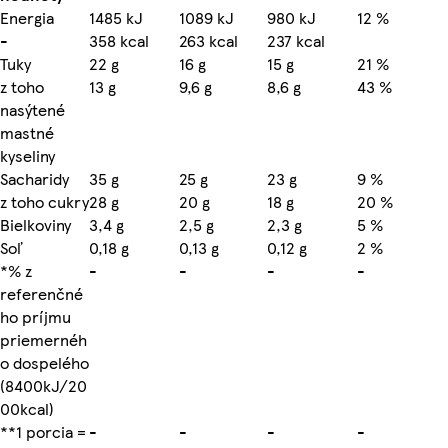
Energia
1485 kJ
1089 kJ
980 kJ
12 %
-
358 kcal
263 kcal
237 kcal
Tuky
22 g
16 g
15 g
21 %
z toho
13 g
9,6 g
8,6 g
43 %
nasýtené
mastné
kyseliny
Sacharidy
35 g
25 g
23 g
9 %
z toho cukry
28 g
20 g
18 g
20 %
Bielkoviny
3,4 g
2,5 g
2,3 g
5 %
Soľ
0,18 g
0,13 g
0,12 g
2 %
*% z
-
-
-
-
referenčné
ho príjmu
priemernéh
o dospelého
(8400kJ/20
00kcal)
**1 porcia =
-
-
-
-