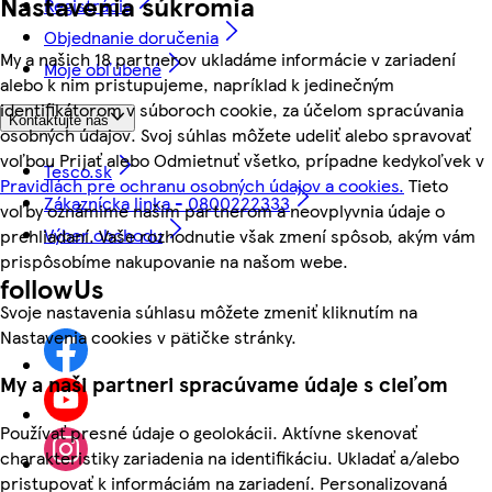
Nastavenia súkromia
Registrácia
Objednanie doručenia
My a našich 18 partnerov ukladáme informácie v zariadení
Moje obľúbené
alebo k nim pristupujeme, napríklad k jedinečným
identifikátorom v súboroch cookie, za účelom spracúvania
Kontaktujte nás
osobných údajov. Svoj súhlas môžete udeliť alebo spravovať
voľbou Prijať alebo Odmietnuť všetko, prípadne kedykoľvek v
Tesco.sk
Pravidlách pre ochranu osobných údajov a cookies.
Tieto
Zákaznícka linka - 0800222333
voľby oznámime našim partnerom a neovplyvnia údaje o
Výber obchodu
prehliadaní. Vaše rozhodnutie však zmení spôsob, akým vám
prispôsobíme nakupovanie na našom webe.
followUs
Svoje nastavenia súhlasu môžete zmeniť kliknutím na
Nastavenia cookies v pätičke stránky.
My a naši partneri spracúvame údaje s cieľom
Používať presné údaje o geolokácii. Aktívne skenovať
charakteristiky zariadenia na identifikáciu. Ukladať a/alebo
pristupovať k informáciám na zariadení. Personalizovaná