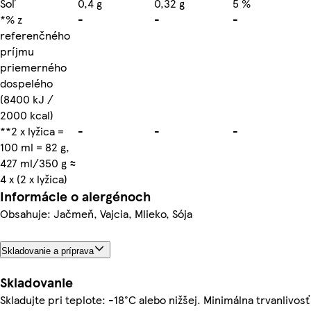
Soľ
0,4 g
0,32 g
5 %
*% z
-
-
-
referenčného
príjmu
priemerného
dospelého
(8400 kJ /
2000 kcal)
**2 x lyžica =
-
-
-
100 ml = 82 g,
427 ml/350 g ≈
4 x (2 x lyžica)
Informácie o alergénoch
Obsahuje: Jačmeň, Vajcia, Mlieko, Sója
Skladovanie a príprava
Skladovanie
Skladujte pri teplote: -18°C alebo nižšej. Minimálna trvanlivosť