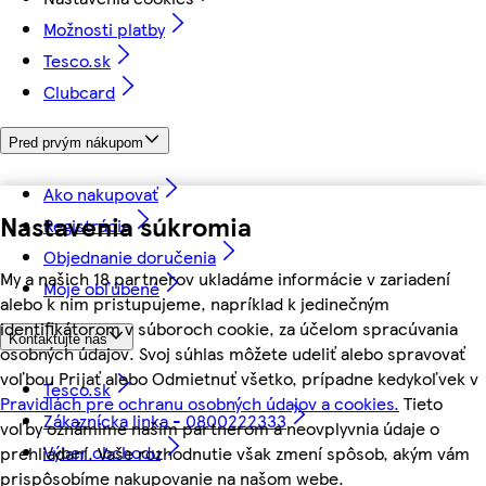
Možnosti platby
Tesco.sk
Clubcard
Pred prvým nákupom
Ako nakupovať
Nastavenia súkromia
Registrácia
Objednanie doručenia
My a našich 18 partnerov ukladáme informácie v zariadení
Moje obľúbené
alebo k nim pristupujeme, napríklad k jedinečným
identifikátorom v súboroch cookie, za účelom spracúvania
Kontaktujte nás
osobných údajov. Svoj súhlas môžete udeliť alebo spravovať
voľbou Prijať alebo Odmietnuť všetko, prípadne kedykoľvek v
Tesco.sk
Pravidlách pre ochranu osobných údajov a cookies.
Tieto
Zákaznícka linka - 0800222333
voľby oznámime našim partnerom a neovplyvnia údaje o
Výber obchodu
prehliadaní. Vaše rozhodnutie však zmení spôsob, akým vám
prispôsobíme nakupovanie na našom webe.