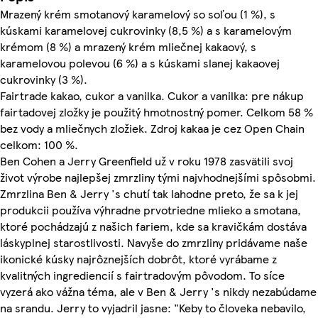
Mrazený krém smotanový karamelový so soľou (1 %), s
kúskami karamelovej cukrovinky (8,5 %) a s karamelovým
krémom (8 %) a mrazený krém mliečnej kakaový, s
karamelovou polevou (6 %) a s kúskami slanej kakaovej
cukrovinky (3 %).
Fairtrade kakao, cukor a vanilka. Cukor a vanilka: pre nákup
fairtadovej zložky je použitý hmotnostný pomer. Celkom 58 %
bez vody a mliečnych zložiek. Zdroj kakaa je cez Open Chain
celkom: 100 %.
Ben Cohen a Jerry Greenfield už v roku 1978 zasvätili svoj
život výrobe najlepšej zmrzliny tými najvhodnejšími spôsobmi.
Zmrzlina Ben & Jerry 's chutí tak lahodne preto, že sa k jej
produkcii používa výhradne prvotriedne mlieko a smotana,
ktoré pochádzajú z našich fariem, kde sa kravičkám dostáva
láskyplnej starostlivosti. Navyše do zmrzliny pridávame naše
ikonické kúsky najrôznejších dobrôt, ktoré vyrábame z
kvalitných ingrediencií s fairtradovým pôvodom. To síce
vyzerá ako vážna téma, ale v Ben & Jerry 's nikdy nezabúdame
na srandu. Jerry to vyjadril jasne: "Keby to človeka nebavilo,