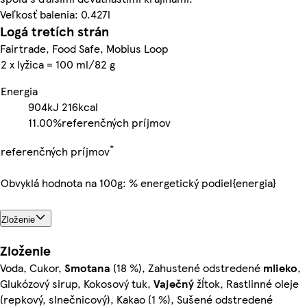
Veľkosť balenia: 0.427l
Logá tretích strán
Fairtrade, Food Safe, Mobius Loop
2 x lyžica = 100 ml/82 g
Energia
904kJ
216kcal
11.00%
referenčných príjmov
*
referenčných príjmov
Obvyklá hodnota na 100g: % energetický podiel{energia}
Zloženie
Zloženie
Voda, Cukor,
Smotana
(18 %), Zahustené odstredené
mlieko
,
Glukózový sirup, Kokosový tuk,
Vaječný
žĺtok, Rastlinné oleje
(repkový, slnečnicový), Kakao (1 %), Sušené odstredené