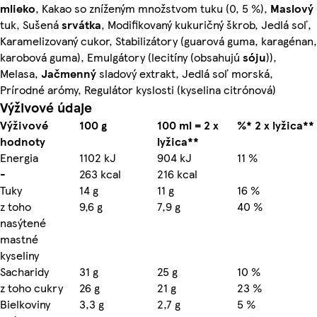
mlieko
, Kakao so zníženým množstvom tuku (0, 5 %),
Maslový
tuk, Sušená
srvátka
, Modifikovaný kukuričný škrob, Jedlá soľ,
Karamelizovaný cukor, Stabilizátory (guarová guma, karagénan,
karobová guma), Emulgátory (lecitíny (obsahujú
sóju
)),
Melasa,
Jačmenný
sladový extrakt, Jedlá soľ morská,
Prírodné arómy, Regulátor kyslosti (kyselina citrónová)
Výživové údaje
Výživové
100 g
100 ml = 2 x
%* 2 x lyžica**
hodnoty
lyžica**
Energia
1102 kJ
904 kJ
11 %
-
263 kcal
216 kcal
Tuky
14 g
11 g
16 %
z toho
9,6 g
7,9 g
40 %
nasýtené
mastné
kyseliny
Sacharidy
31 g
25 g
10 %
z toho cukry
26 g
21 g
23 %
Bielkoviny
3,3 g
2,7 g
5 %