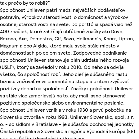
tak prečo by to robil?"
Spoločnosť Unilever patrí medzi najväčších dodávateľov
potravín, výrobkov starostlivosti o domácnosť a výrobkov
osobnej starostlivosti na svete. Do portfólia spadá viac než
400 značiek, ktoré zahŕňajú obľúbené značky ako Dove,
Rexona, Axe, Domestos, Cif, Savo, Hellmann´s, Knorr, Lipton,
Magnum alebo Algida, ktoré majú svoje stále miesto v
domácnostiach po celom svete. Zodpovedné podnikanie
spoločnosti Unilever stanovuje plán udržateľného rozvoja
(USLP), ktorý sa zaviedol v roku 2010. Od neho sa odvíja
všetko, čo spoločnosť robí. Jeho cieľ je súčasného rastu
biznisu znižovať environmentálnu stopu a pritom zvyšovať
pozitívny dopad na spoločnosť. Značky spoločnosti Unilever
sa stále viac zameriavajú na to, aby mali jasne stanovené
pozitívne spoločenské alebo environmentálne poslanie.
Spoločnosť Unilever vznikla v roku 1930 a prvú pobočku na
Slovensku otvorila v roku 1993. Unilever Slovensko, spol. s r.
o. - so sídlom v Bratislave - je súčasťou obchodnej jednotky
Česká republika a Slovensko a regiónu Východná Európa (EE)
spolu s ďalšími devätnástimi krajinami.