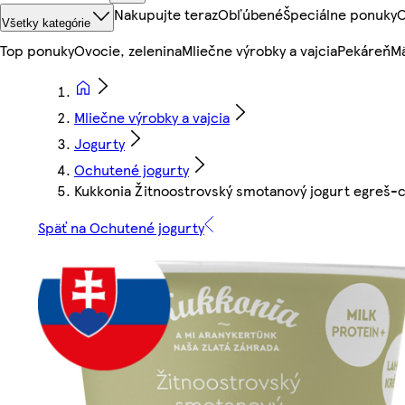
Nakupujte teraz
Obľúbené
Špeciálne ponuky
O
Všetky kategórie
Top ponuky
Ovocie, zelenina
Mliečne výrobky a vajcia
Pekáreň
Mä
Mliečne výrobky a vajcia
Jogurty
Ochutené jogurty
Kukkonia Žitnoostrovský smotanový jogurt egreš-c
Späť na Ochutené jogurty