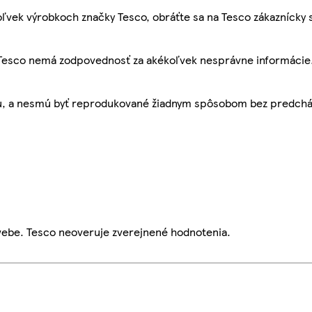
ľvek výrobkoch značky Tesco, obráťte sa na Tesco zákaznícky 
, Tesco nemá zodpovednosť za akékoľvek nesprávne informácie
bu, a nesmú byť reprodukované žiadnym spôsobom bez predch
webe. Tesco neoveruje zverejnené hodnotenia.