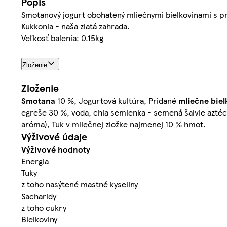
Popis
Smotanový jogurt obohatený mliečnymi bielkovinami s p
Kukkonia - naša zlatá zahrada.
Veľkosť balenia: 0.15kg
Zloženie
Zloženie
Smotana
10 %, Jogurtová kultúra, Pridané
mliečne
biel
egreše 30 %, voda, chia semienka - semená šalvie aztéck
aróma), Tuk v mliečnej zložke najmenej 10 % hmot.
Výživové údaje
Výživové hodnoty
Energia
Tuky
z toho nasýtené mastné kyseliny
Sacharidy
z toho cukry
Bielkoviny