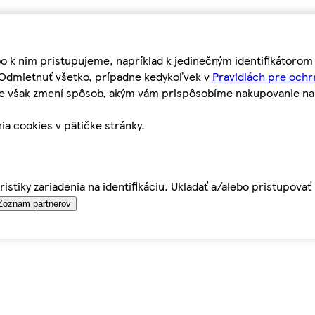
bo k nim pristupujeme, napríklad k jedinečným identifikátoro
o Odmietnuť všetko, prípadne kedykoľvek v
Pravidlách pre ochr
tie však zmení spôsob, akým vám prispôsobíme nakupovanie n
ia cookies v pätičke stránky.
istiky zariadenia na identifikáciu. Ukladať a/alebo pristupova
Zoznam partnerov