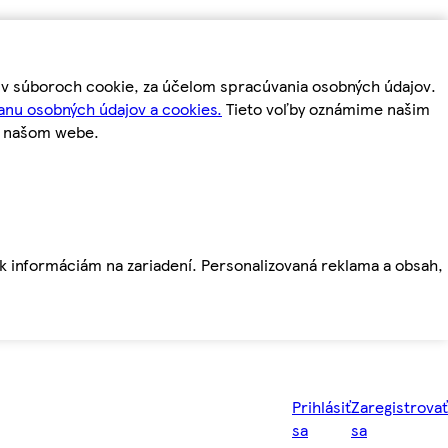
m v súboroch cookie, za účelom spracúvania osobných údajov.
anu osobných údajov a cookies.
Tieto voľby oznámime našim
a našom webe.
ť k informáciám na zariadení. Personalizovaná reklama a obsah,
Prihlásiť
Zaregistrovať
sa
sa