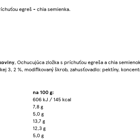
ríchuťou egreš - chia semienka.
koviny
, Ochucujúca zložka s príchuťou egreša a chia semienok
ej 3, 2 %, modifikovaný škrob, zahusťovadlo: pektíny, koncent
na 100 g:
606 kJ / 145 kcal
7,8 g
5,0 g
13,7 g
12,3 g
5,0 g