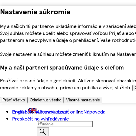
Nastavenia súkromia
My a našich 18 partnerov ukladáme informácie v zariadení ale
Svoj súhlas môžete udeliť alebo spravovať voľbou Prijať aleb
partnerom a neovplyvnia údaje o prehliadaní. Vaše rozhodnu
Svoje nastavenia súhlasu môžete zmeniť kliknutím na Nastaven
My a naši partneri spracúvame údaje s cieľom
Používať presné údaje o geolokácii. Aktívne skenovať charakter
meranie reklamy a obsahu, prieskum publika a vývoj služieb.
Prijať všetko
Odmietnuť všetko
Vlastné nastavenie
Preskočiť na hlavný obsah
English
Ako nakupovať online
Nápoveda
Preskočiť na vyhľadávanie