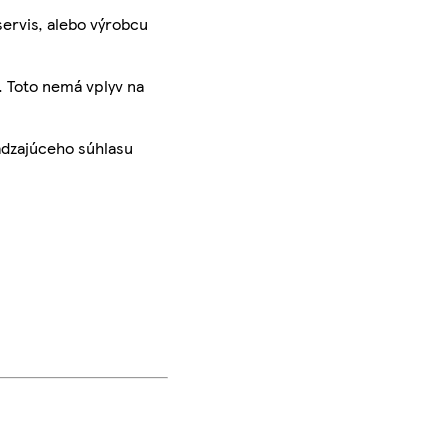
servis, alebo výrobcu
. Toto nemá vplyv na
ádzajúceho súhlasu