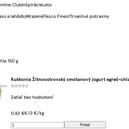
nline Club
Inšpirácie
Leto
so a lahôdky
Mrazené
Tesco Finest
Trvanlivé potraviny
hia 150 g
Kukkonia Žitnoostrovský smotanový jogurt egreš-chia
Zatiaľ bez hodnotení
6,13 €/kg
0,92 €
Pridať