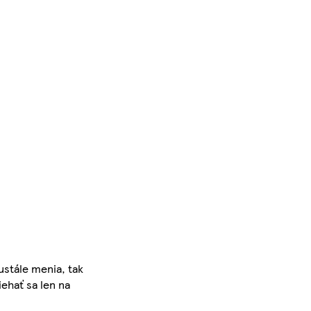
ustále menia, tak
iehať sa len na