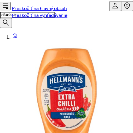
Preskočiť na hlavný obsah
Preskočiť na vyhľadávanie