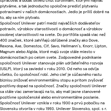
spracovať a dodať skvelú chuť surovinám, ktorými najviac
plytváme, a tak jednoducho spoločne predísť plytvaniu
potravinami v našich domácnostiach. Jedlo je príliš dobré na
to, aby sa ním plytvalo.
Spoločnosť Unilever patrí medzi najväčších dodávateľov
potravín, výrobkov starostlivosti o domácnosť a výrobkov
osobnej starostlivosti na svete. Do portfólia spadá viac než
400 značiek, ktoré zahŕňajú obľúbené značky ako Dove,
Rexona, Axe, Domestos, Cif, Savo, Hellmann´s, Knorr, Lipton,
Magnum alebo Algida, ktoré majú svoje stále miesto v
domácnostiach po celom svete. Zodpovedné podnikanie
spoločnosti Unilever stanovuje plán udržateľného rozvoja
(USLP), ktorý sa zaviedol v roku 2010. Od neho sa odvíja
všetko, čo spoločnosť robí. Jeho cieľ je súčasného rastu
biznisu znižovať environmentálnu stopu a pritom zvyšovať
pozitívny dopad na spoločnosť. Značky spoločnosti Unilever
sa stále viac zameriavajú na to, aby mali jasne stanovené
pozitívne spoločenské alebo environmentálne poslanie.
Spoločnosť Unilever vznikla v roku 1930 a prvú pobočku na
Slovensku otvorila v roku 1993. Unilever Slovensko, spol. s r.