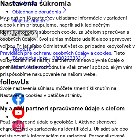
Nastavenia súkromia
Registrácia
Objednanie doručenia
My a našich 18 partnerov ukladáme informácie v zariadení
Moje obľúbené
alebo k nim pristupujeme, napríklad k jedinečným
identifikátorom v súboroch cookie, za účelom spracúvania
Kontaktujte nás
osobných údajov. Svoj súhlas môžete udeliť alebo spravovať
voľbou Prijať alebo Odmietnuť všetko, prípadne kedykoľvek v
Tesco.sk
Pravidlách pre ochranu osobných údajov a cookies.
Tieto
Zákaznícka linka - 0800222333
voľby oznámime našim partnerom a neovplyvnia údaje o
Výber obchodu
prehliadaní. Vaše rozhodnutie však zmení spôsob, akým vám
prispôsobíme nakupovanie na našom webe.
followUs
Svoje nastavenia súhlasu môžete zmeniť kliknutím na
Nastavenia cookies v pätičke stránky.
My a naši partneri spracúvame údaje s cieľom
Používať presné údaje o geolokácii. Aktívne skenovať
charakteristiky zariadenia na identifikáciu. Ukladať a/alebo
pristupovať k informáciám na zariadení. Personalizovaná