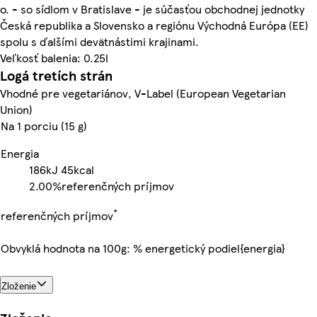
o. - so sídlom v Bratislave - je súčasťou obchodnej jednotky
Česká republika a Slovensko a regiónu Východná Európa (EE)
spolu s ďalšími devätnástimi krajinami.
Veľkosť balenia: 0.25l
Logá tretích strán
Vhodné pre vegetariánov, V-Label (European Vegetarian
Union)
Na 1 porciu (15 g)
Energia
186kJ
45kcal
2.00%
referenčných príjmov
*
referenčných príjmov
Obvyklá hodnota na 100g: % energetický podiel{energia}
Zloženie