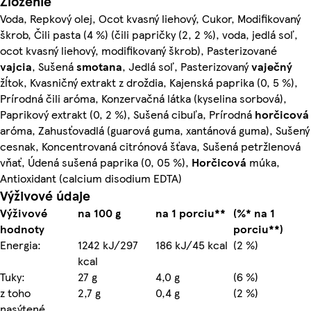
Zloženie
Voda, Repkový olej, Ocot kvasný liehový, Cukor, Modifikovaný
škrob, Čili pasta (4 %) (čili papričky (2, 2 %), voda, jedlá soľ,
ocot kvasný liehový, modifikovaný škrob), Pasterizované
vajcia
, Sušená
smotana
, Jedlá soľ, Pasterizovaný
vaječný
žĺtok, Kvasničný extrakt z droždia, Kajenská paprika (0, 5 %),
Prírodná čili aróma, Konzervačná látka (kyselina sorbová),
Paprikový extrakt (0, 2 %), Sušená cibuľa, Prírodná
horčicová
aróma, Zahusťovadlá (guarová guma, xantánová guma), Sušený
cesnak, Koncentrovaná citrónová šťava, Sušená petržlenová
vňať, Údená sušená paprika (0, 05 %),
Horčicová
múka,
Antioxidant (calcium disodium EDTA)
Výživové údaje
Výživové
na 100 g
na 1 porciu**
(%* na 1
hodnoty
porciu**)
Energia:
1242 kJ/297
186 kJ/45 kcal
(2 %)
kcal
Tuky:
27 g
4,0 g
(6 %)
z toho
2,7 g
0,4 g
(2 %)
nasýtené