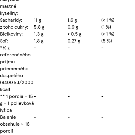
mastné
kyseliny:
Sacharidy:
11 g
1,6 g
(< 1 %)
z toho cukry:
5,8 g
0,9 g
(1 %)
Bielkoviny:
1,3 g
< 0,5 g
(< 1 %)
Soľ:
1,8 g
0,27 g
(5 %)
*% z
-
-
-
referenčného
príjmu
priememého
dospelého
(8400 kJ/2000
kcal)
** 1 porcia = 15
-
-
-
g = 1 polievková
lyžica
Balenie
-
-
-
obsahuje ~ 16
porcií