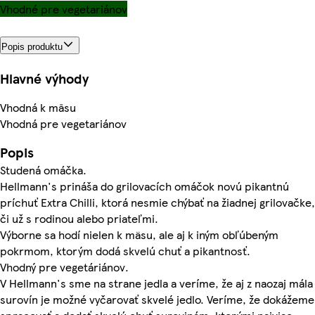
Vhodné pre vegetariánov
Popis produktu
Hlavné výhody
Vhodná k māsu
Vhodná pre vegetariánov
Popis
Studená omáčka.
Hellmann's prináša do grilovacích omáčok novú pikantnú
príchuť Extra Chilli, ktorá nesmie chýbať na žiadnej grilovačke,
či už s rodinou alebo priateľmi.
Výborne sa hodí nielen k mäsu, ale aj k iným obľúbeným
pokrmom, ktorým dodá skvelú chuť a pikantnosť.
Vhodný pre vegetáriánov.
V Hellmann's sme na strane jedla a veríme, že aj z naozaj mála
surovín je možné vyčarovať skvelé jedlo. Veríme, že dokážeme