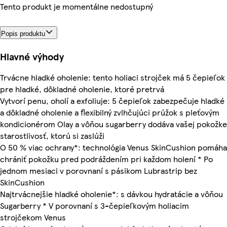
Tento produkt je momentálne nedostupný
Popis produktu
Hlavné výhody
Trvácne hladké oholenie: tento holiaci strojček má 5 čepieľok
pre hladké, dôkladné oholenie, ktoré pretrvá
Vytvorí penu, oholí a exfoliuje: 5 čepieľok zabezpečuje hladké
a dôkladné oholenie a flexibilný zvlhčujúci prúžok s pleťovým
kondicionérom Olay a vôňou sugarberry dodáva vašej pokožke
starostlivosť, ktorú si zaslúži
O 50 % viac ochrany*: technológia Venus SkinCushion pomáha
chrániť pokožku pred podráždením pri každom holení * Po
jednom mesiaci v porovnaní s pásikom Lubrastrip bez
SkinCushion
Najtrvácnejšie hladké oholenie*: s dávkou hydratácie a vôňou
Sugarberry * V porovnaní s 3-čepieľkovým holiacim
strojčekom Venus