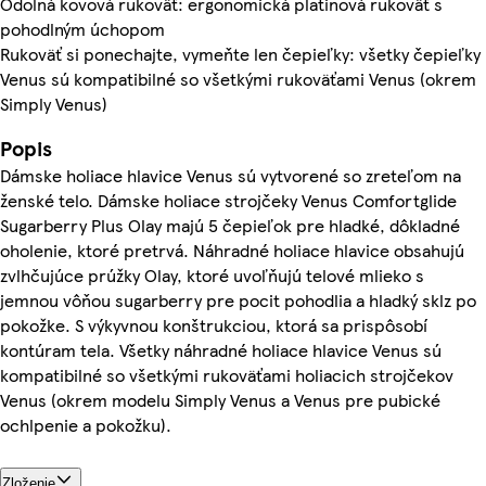
Odolná kovová rukoväť: ergonomická platinová rukoväť s
pohodlným úchopom
Rukoväť si ponechajte, vymeňte len čepieľky: všetky čepieľky
Venus sú kompatibilné so všetkými rukoväťami Venus (okrem
Simply Venus)
Popis
Dámske holiace hlavice Venus sú vytvorené so zreteľom na
ženské telo. Dámske holiace strojčeky Venus Comfortglide
Sugarberry Plus Olay majú 5 čepieľok pre hladké, dôkladné
oholenie, ktoré pretrvá. Náhradné holiace hlavice obsahujú
zvlhčujúce prúžky Olay, ktoré uvoľňujú telové mlieko s
jemnou vôňou sugarberry pre pocit pohodlia a hladký sklz po
pokožke. S výkyvnou konštrukciou, ktorá sa prispôsobí
kontúram tela. Všetky náhradné holiace hlavice Venus sú
kompatibilné so všetkými rukoväťami holiacich strojčekov
Venus (okrem modelu Simply Venus a Venus pre pubické
ochlpenie a pokožku).
Zloženie