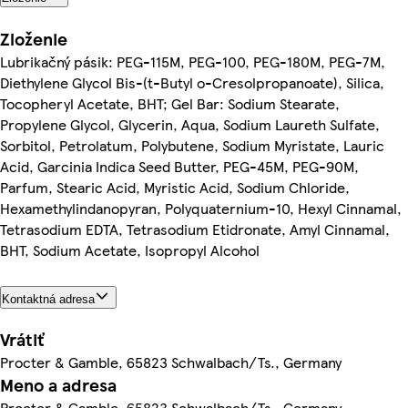
Zloženie
Lubrikačný pásik: PEG-115M, PEG-100, PEG-180M, PEG-7M,
Diethylene Glycol Bis-(t-Butyl o-Cresolpropanoate), Silica,
Tocopheryl Acetate, BHT; Gel Bar: Sodium Stearate,
Propylene Glycol, Glycerin, Aqua, Sodium Laureth Sulfate,
Sorbitol, Petrolatum, Polybutene, Sodium Myristate, Lauric
Acid, Garcinia Indica Seed Butter, PEG-45M, PEG-90M,
Parfum, Stearic Acid, Myristic Acid, Sodium Chloride,
Hexamethylindanopyran, Polyquaternium-10, Hexyl Cinnamal,
Tetrasodium EDTA, Tetrasodium Etidronate, Amyl Cinnamal,
BHT, Sodium Acetate, Isopropyl Alcohol
Kontaktná adresa
Vrátiť
Procter & Gamble, 65823 Schwalbach/Ts., Germany
Meno a adresa
Procter & Gamble, 65823 Schwalbach/Ts., Germany