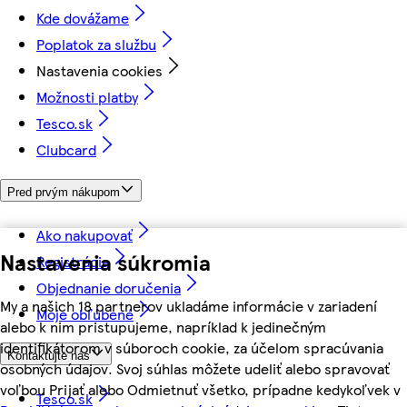
Kde dovážame
Poplatok za službu
Nastavenia cookies
Možnosti platby
Tesco.sk
Clubcard
Pred prvým nákupom
Ako nakupovať
Nastavenia súkromia
Registrácia
Objednanie doručenia
My a našich 18 partnerov ukladáme informácie v zariadení
Moje obľúbené
alebo k nim pristupujeme, napríklad k jedinečným
identifikátorom v súboroch cookie, za účelom spracúvania
Kontaktujte nás
osobných údajov. Svoj súhlas môžete udeliť alebo spravovať
voľbou Prijať alebo Odmietnuť všetko, prípadne kedykoľvek v
Tesco.sk