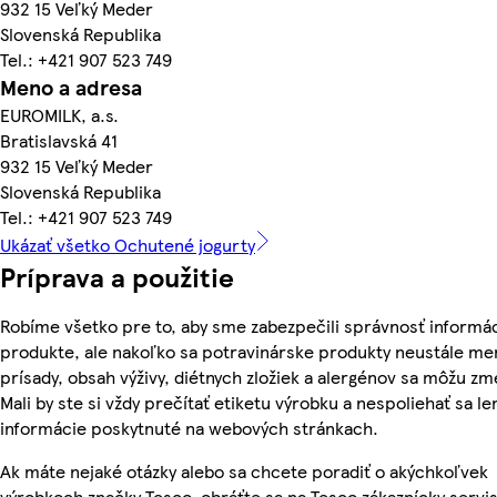
932 15 Veľký Meder
Slovenská Republika
Tel.: +421 907 523 749
Meno a adresa
EUROMILK, a.s.
Bratislavská 41
932 15 Veľký Meder
Slovenská Republika
Tel.: +421 907 523 749
Ukázať všetko Ochutené jogurty
Príprava a použitie
Robíme všetko pre to, aby sme zabezpečili správnosť informác
produkte, ale nakoľko sa potravinárske produkty neustále men
prísady, obsah výživy, diétnych zložiek a alergénov sa môžu zm
Mali by ste si vždy prečítať etiketu výrobku a nespoliehať sa le
informácie poskytnuté na webových stránkach.
Ak máte nejaké otázky alebo sa chcete poradiť o akýchkoľvek
výrobkoch značky Tesco, obráťte sa na Tesco zákaznícky servis