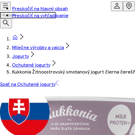
Preskočiť na hlavný obsah
Preskočiť na vyhľadávanie
Mliečne výrobky a vajcia
Jogurty
Ochutené jogurty
Kukkonia Žitnoostrovský smotanový jogurt čierna čerešň
Späť na Ochutené jogurty