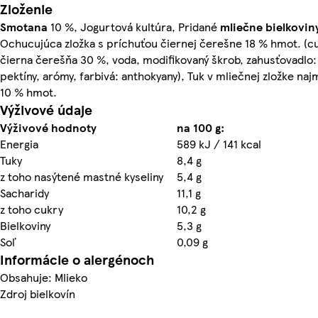
Zloženie
Smotana
10 %, Jogurtová kultúra, Pridané
mliečne
bielkovin
Ochucujúca zložka s príchuťou čiernej čerešne 18 % hmot. (c
čierna čerešňa 30 %, voda, modifikovaný škrob, zahusťovadlo:
pektíny, arómy, farbivá: anthokyany), Tuk v mliečnej zložke na
10 % hmot.
Výživové údaje
Výživové hodnoty
na 100 g:
Energia
589 kJ / 141 kcal
Tuky
8,4 g
z toho nasýtené mastné kyseliny
5,4 g
Sacharidy
11,1 g
z toho cukry
10,2 g
Bielkoviny
5,3 g
Soľ
0,09 g
Informácie o alergénoch
Obsahuje: Mlieko
Zdroj bielkovín