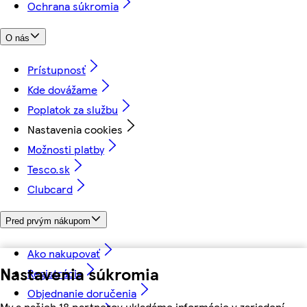
Ochrana súkromia
O nás
Prístupnosť
Kde dovážame
Poplatok za službu
Nastavenia cookies
Možnosti platby
Tesco.sk
Clubcard
Pred prvým nákupom
Ako nakupovať
Nastavenia súkromia
Registrácia
Objednanie doručenia
My a našich 18 partnerov ukladáme informácie v zariadení