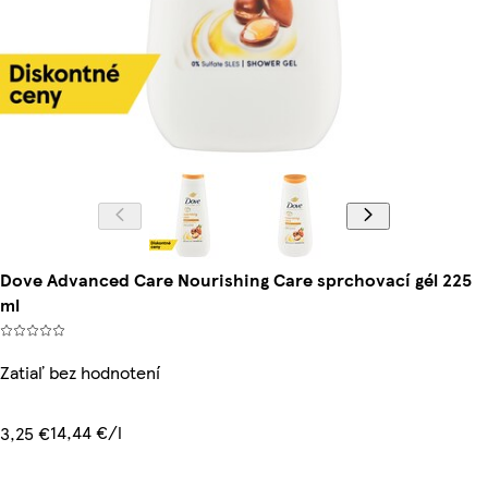
Dove Advanced Care Nourishing Care sprchovací gél 225
ml
Zatiaľ bez hodnotení
14,44 €/l
3,25 €