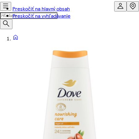
Preskočiť na hlavný obsah
Preskočiť na vyhľadávanie