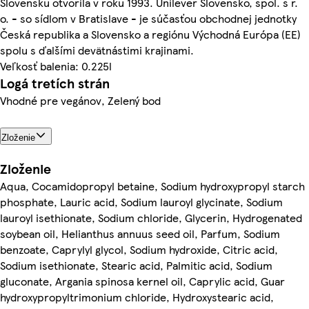
Slovensku otvorila v roku 1993. Unilever Slovensko, spol. s r.
o. - so sídlom v Bratislave - je súčasťou obchodnej jednotky
Česká republika a Slovensko a regiónu Východná Európa (EE)
spolu s ďalšími devätnástimi krajinami.
Veľkosť balenia: 0.225l
Logá tretích strán
Vhodné pre vegánov, Zelený bod
Zloženie
Zloženie
Aqua, Cocamidopropyl betaine, Sodium hydroxypropyl starch
phosphate, Lauric acid, Sodium lauroyl glycinate, Sodium
lauroyl isethionate, Sodium chloride, Glycerin, Hydrogenated
soybean oil, Helianthus annuus seed oil, Parfum, Sodium
benzoate, Caprylyl glycol, Sodium hydroxide, Citric acid,
Sodium isethionate, Stearic acid, Palmitic acid, Sodium
gluconate, Argania spinosa kernel oil, Caprylic acid, Guar
hydroxypropyltrimonium chloride, Hydroxystearic acid,