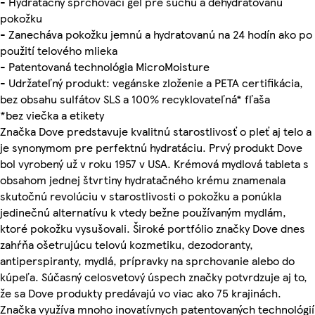
- Hydratačný sprchovací gél pre suchú a dehydratovanú
pokožku
- Zanecháva pokožku jemnú a hydratovanú na 24 hodín ako po
použití telového mlieka
- Patentovaná technológia MicroMoisture
- Udržateľný produkt: vegánske zloženie a PETA certifikácia,
bez obsahu sulfátov SLS a 100% recyklovateľná* fľaša
*bez viečka a etikety
Značka Dove predstavuje kvalitnú starostlivosť o pleť aj telo a
je synonymom pre perfektnú hydratáciu. Prvý produkt Dove
bol vyrobený už v roku 1957 v USA. Krémová mydlová tableta s
obsahom jednej štvrtiny hydratačného krému znamenala
skutočnú revolúciu v starostlivosti o pokožku a ponúkla
jedinečnú alternatívu k vtedy bežne používaným mydlám,
ktoré pokožku vysušovali. Široké portfólio značky Dove dnes
zahŕňa ošetrujúcu telovú kozmetiku, dezodoranty,
antiperspiranty, mydlá, prípravky na sprchovanie alebo do
kúpeľa. Súčasný celosvetový úspech značky potvrdzuje aj to,
že sa Dove produkty predávajú vo viac ako 75 krajinách.
Značka využíva mnoho inovatívnych patentovaných technológií