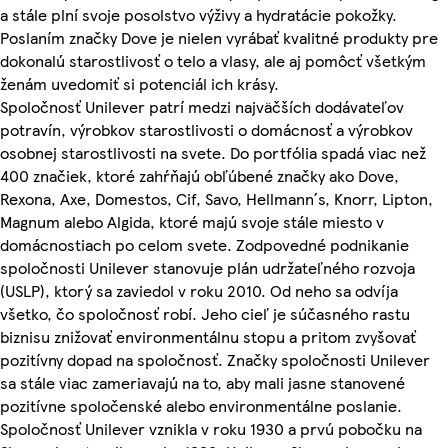
a stále plní svoje posolstvo výživy a hydratácie pokožky.
Poslaním značky Dove je nielen vyrábať kvalitné produkty pre
dokonalú starostlivosť o telo a vlasy, ale aj pomôcť všetkým
ženám uvedomiť si potenciál ich krásy.
Spoločnosť Unilever patrí medzi najväčších dodávateľov
potravín, výrobkov starostlivosti o domácnosť a výrobkov
osobnej starostlivosti na svete. Do portfólia spadá viac než
400 značiek, ktoré zahŕňajú obľúbené značky ako Dove,
Rexona, Axe, Domestos, Cif, Savo, Hellmann´s, Knorr, Lipton,
Magnum alebo Algida, ktoré majú svoje stále miesto v
domácnostiach po celom svete. Zodpovedné podnikanie
spoločnosti Unilever stanovuje plán udržateľného rozvoja
(USLP), ktorý sa zaviedol v roku 2010. Od neho sa odvíja
všetko, čo spoločnosť robí. Jeho cieľ je súčasného rastu
biznisu znižovať environmentálnu stopu a pritom zvyšovať
pozitívny dopad na spoločnosť. Značky spoločnosti Unilever
sa stále viac zameriavajú na to, aby mali jasne stanovené
pozitívne spoločenské alebo environmentálne poslanie.
Spoločnosť Unilever vznikla v roku 1930 a prvú pobočku na