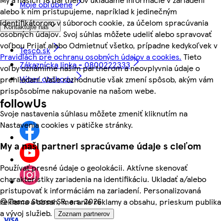
Moje obľúbené
alebo k nim pristupujeme, napríklad k jedinečným
identifikátorom v súboroch cookie, za účelom spracúvania
Kontaktujte nás
osobných údajov. Svoj súhlas môžete udeliť alebo spravovať
voľbou Prijať alebo Odmietnuť všetko, prípadne kedykoľvek v
Tesco.sk
Pravidlách pre ochranu osobných údajov a cookies.
Tieto
Zákaznícka linka - 0800222333
voľby oznámime našim partnerom a neovplyvnia údaje o
Výber obchodu
prehliadaní. Vaše rozhodnutie však zmení spôsob, akým vám
prispôsobíme nakupovanie na našom webe.
followUs
Svoje nastavenia súhlasu môžete zmeniť kliknutím na
Nastavenia cookies v pätičke stránky.
My a naši partneri spracúvame údaje s cieľom
Používať presné údaje o geolokácii. Aktívne skenovať
charakteristiky zariadenia na identifikáciu. Ukladať a/alebo
pristupovať k informáciám na zariadení. Personalizovaná
©
Tesco Stores SR, a.s. 2026
reklama a obsah, meranie reklamy a obsahu, prieskum publika
a vývoj služieb.
Zoznam partnerov