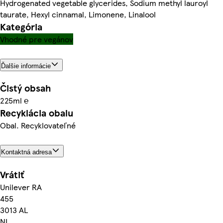
Hydrogenated vegetable glycerides, Sodium methyl lauroyl
taurate, Hexyl cinnamal, Limonene, Linalool
Kategória
Vhodné pre vegánov
Ďalšie informácie
Čistý obsah
225ml ℮
Recyklácia obalu
Obal. Recyklovateľné
Kontaktná adresa
Vrátiť
Unilever RA
455
3013 AL
NL