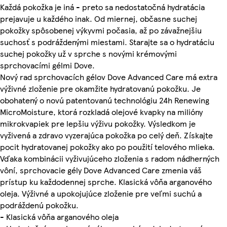
Každá pokožka je iná - preto sa nedostatočná hydratácia
prejavuje u každého inak. Od miernej, občasne suchej
pokožky spôsobenej výkyvmi počasia, až po závažnejšiu
suchosť s podráždenými miestami. Starajte sa o hydratáciu
suchej pokožky už v sprche s novými krémovými
sprchovacími gélmi Dove.
Nový rad sprchovacích gélov Dove Advanced Care má extra
výživné zloženie pre okamžite hydratovanú pokožku. Je
obohatený o novú patentovanú technológiu 24h Renewing
MicroMoisture, ktorá rozkladá olejové kvapky na milióny
mikrokvapiek pre lepšiu výživu pokožky. Výsledkom je
vyživená a zdravo vyzerajúca pokožka po celý deň. Získajte
pocit hydratovanej pokožky ako po použití telového mlieka.
Vďaka kombinácii vyživujúceho zloženia s radom nádherných
vôní, sprchovacie gély Dove Advanced Care zmenia váš
prístup ku každodennej sprche. Klasická vôňa arganového
oleja. Výživné a upokojujúce zloženie pre veľmi suchú a
podráždenú pokožku.
- Klasická vôňa arganového oleja