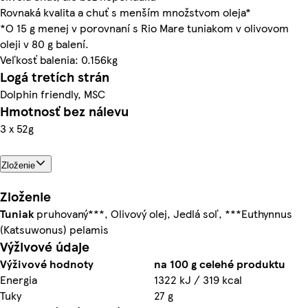
Rovnaká kvalita a chuť s menším množstvom oleja*
*O 15 g menej v porovnaní s Rio Mare tuniakom v olivovom
oleji v 80 g balení.
Veľkosť balenia: 0.156kg
Logá tretích strán
Dolphin friendly, MSC
Hmotnosť bez nálevu
3 x 52g
Zloženie
Zloženie
Tuniak
pruhovaný***, Olivový olej, Jedlá soľ, ***Euthynnus
(Katsuwonus) pelamis
Výživové údaje
Výživové hodnoty
na 100 g celehé produktu
Energia
1322 kJ / 319 kcal
Tuky
27 g