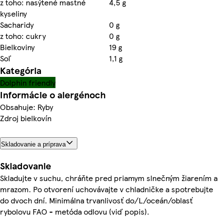
z toho: nasýtené mastné
4,5 g
kyseliny
Sacharidy
0 g
z toho: cukry
0 g
Bielkoviny
19 g
Soľ
1,1 g
Kategória
Dolphin friendly
Informácie o alergénoch
Obsahuje: Ryby
Zdroj bielkovín
Skladovanie a príprava
Skladovanie
Skladujte v suchu, chráňte pred priamym slnečným žiarením a
mrazom. Po otvorení uchovávajte v chladničke a spotrebujte
do dvoch dní. Minimálna trvanlivosť do/L/oceán/oblasť
rybolovu FAO - metóda odlovu (viď popis).