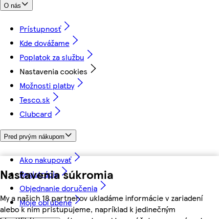
O nás
Prístupnosť
Kde dovážame
Poplatok za službu
Nastavenia cookies
Možnosti platby
Tesco.sk
Clubcard
Pred prvým nákupom
Ako nakupovať
Nastavenia súkromia
Registrácia
Objednanie doručenia
My a našich 18 partnerov ukladáme informácie v zariadení
Moje obľúbené
alebo k nim pristupujeme, napríklad k jedinečným