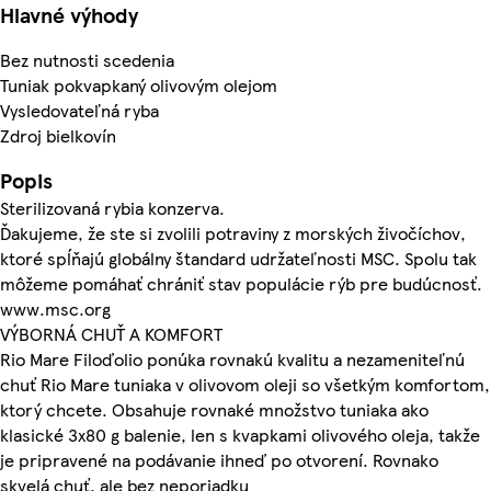
Hlavné výhody
Bez nutnosti scedenia
Tuniak pokvapkaný olivovým olejom
Vysledovateľná ryba
Zdroj bielkovín
Popis
Sterilizovaná rybia konzerva.
Ďakujeme, že ste si zvolili potraviny z morských živočíchov,
ktoré spĺňajú globálny štandard udržateľnosti MSC. Spolu tak
môžeme pomáhať chrániť stav populácie rýb pre budúcnosť.
www.msc.org
VÝBORNÁ CHUŤ A KOMFORT
Rio Mare Filoďolio ponúka rovnakú kvalitu a nezameniteľnú
chuť Rio Mare tuniaka v olivovom oleji so všetkým komfortom,
ktorý chcete. Obsahuje rovnaké množstvo tuniaka ako
klasické 3x80 g balenie, len s kvapkami olivového oleja, takže
je pripravené na podávanie ihneď po otvorení. Rovnako
skvelá chuť, ale bez neporiadku