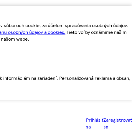
m v súboroch cookie, za účelom spracúvania osobných údajov.
anu osobných údajov a cookies.
Tieto voľby oznámime našim
a našom webe.
ť k informáciám na zariadení. Personalizovaná reklama a obsah,
Prihlásiť
Zaregistrovať
sa
sa