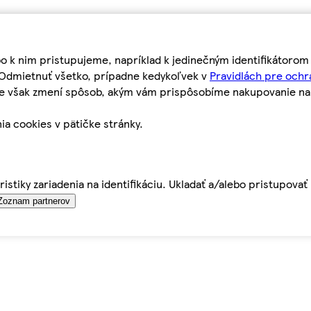
bo k nim pristupujeme, napríklad k jedinečným identifikátoro
o Odmietnuť všetko, prípadne kedykoľvek v
Pravidlách pre ochr
tie však zmení spôsob, akým vám prispôsobíme nakupovanie n
ia cookies v pätičke stránky.
istiky zariadenia na identifikáciu. Ukladať a/alebo pristupova
Zoznam partnerov