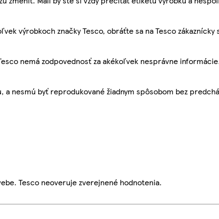
žu zmeniť. Mali by ste si vždy prečítať etiketu výrobku a nespol
ľvek výrobkoch značky Tesco, obráťte sa na Tesco zákaznícky 
, Tesco nemá zodpovednosť za akékoľvek nesprávne informácie
bu, a nesmú byť reprodukované žiadnym spôsobom bez predch
webe. Tesco neoveruje zverejnené hodnotenia.