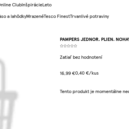
nline Club
Inšpirácie
Leto
so a lahôdky
Mrazené
Tesco Finest
Trvanlivé potraviny
PAMPERS JEDNOR. PLIEN. NOHAV
Zatiaľ bez hodnotení
0,40 €/kus
16,99 €
Tento produkt je momentálne ne