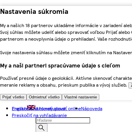
Nastavenia súkromia
My a našich 18 partnerov ukladáme informácie v zariadení ale
Svoj súhlas môžete udeliť alebo spravovať voľbou Prijať aleb
partnerom a neovplyvnia údaje o prehliadaní. Vaše rozhodnu
Svoje nastavenia súhlasu môžete zmeniť kliknutím na Nastaven
My a naši partneri spracúvame údaje s cieľom
Používať presné údaje o geolokácii. Aktívne skenovať charakter
meranie reklamy a obsahu, prieskum publika a vývoj služieb.
Prijať všetko
Odmietnuť všetko
Vlastné nastavenie
Preskočiť na hlavný obsah
English
Ako nakupovať online
Nápoveda
Preskočiť na vyhľadávanie