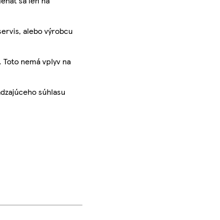
iehať sa len na
servis, alebo výrobcu
. Toto nemá vplyv na
ádzajúceho súhlasu