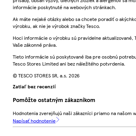
prísady, obsah výživy, diétnych zložiek a alergénov sa mô
informácie poskytnuté na webových stránkach.
Ak máte nejaké otázky alebo sa chcete poradiť o akýchko
výrobku, ak nie je výrobok značky Tesco.
Hoci informácie o výrobku sú pravidelne aktualizované
Vaše zákonné práva.
Tieto informácie sú poskytované iba pre osobnú potre
Tesco Stores Limited ani bez náležitého potvrdenia.
© TESCO STORES SR, a.s. 2026
Zatiaľ bez recenzií
Pomôžte ostatným zákazníkom
Hodnotenia zverejňujú naši zákazníci priamo na našom 
Napísať hodnotenie