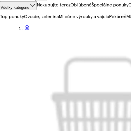
Nakupujte teraz
Obľúbené
Špeciálne ponuky
O
Všetky kategórie
Top ponuky
Ovocie, zelenina
Mliečne výrobky a vajcia
Pekáreň
Mä