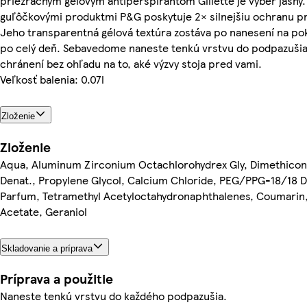
priezračným gélovým antiperspirantom Gillette je výber jasný.
guľôčkovými produktmi P&G poskytuje 2× silnejšiu ochranu pr
Jeho transparentná gélová textúra zostáva po nanesení na po
po celý deň. Sebavedome naneste tenkú vrstvu do podpazušia
chránení bez ohľadu na to, aké výzvy stoja pred vami.
Veľkosť balenia: 0.07l
Zloženie
Zloženie
Aqua, Aluminum Zirconium Octachlorohydrex Gly, Dimethicon
Denat., Propylene Glycol, Calcium Chloride, PEG/PPG-18/18 
Parfum, Tetramethyl Acetyloctahydronaphthalenes, Coumarin,
Acetate, Geraniol
Skladovanie a príprava
Príprava a použitie
Naneste tenkú vrstvu do každého podpazušia.