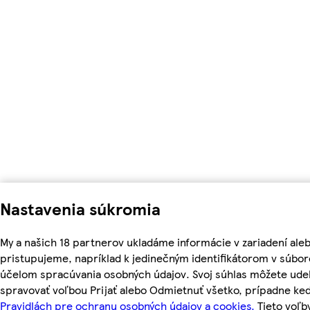
Nastavenia súkromia
My a našich 18 partnerov ukladáme informácie v zariadení ale
pristupujeme, napríklad k jedinečným identifikátorom v súbor
účelom spracúvania osobných údajov. Svoj súhlas môžete udel
spravovať voľbou Prijať alebo Odmietnuť všetko, prípadne ke
Pravidlách pre ochranu osobných údajov a cookies.
Tieto voľ