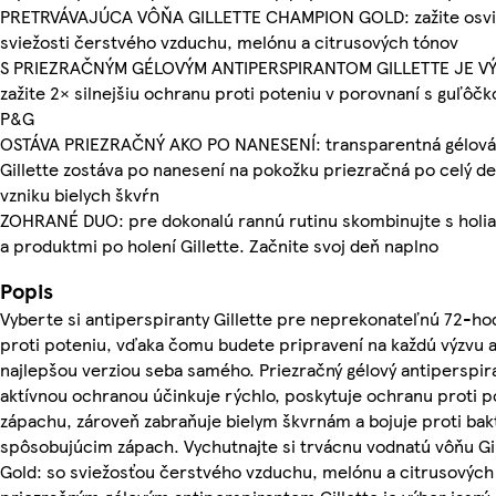
PRETRVÁVAJÚCA VÔŇA GILLETTE CHAMPION GOLD: zažite osvi
sviežosti čerstvého vzduchu, melónu a citrusových tónov
S PRIEZRAČNÝM GÉLOVÝM ANTIPERSPIRANTOM GILLETTE JE V
zažite 2× silnejšiu ochranu proti poteniu v porovnaní s guľô
P&G
OSTÁVA PRIEZRAČNÝ AKO PO NANESENÍ: transparentná gélová 
Gillette zostáva po nanesení na pokožku priezračná po celý de
vzniku bielych škvŕn
ZOHRANÉ DUO: pre dokonalú rannú rutinu skombinujte s holia
a produktmi po holení Gillette. Začnite svoj deň naplno
Popis
Vyberte si antiperspiranty Gillette pre neprekonateľnú 72-h
proti poteniu, vďaka čomu budete pripravení na každú výzvu a
najlepšou verziou seba samého. Priezračný gélový antiperspira
aktívnou ochranou účinkuje rýchlo, poskytuje ochranu proti p
zápachu, zároveň zabraňuje bielym škvrnám a bojuje proti ba
spôsobujúcim zápach. Vychutnajte si trvácnu vodnatú vôňu G
Gold: so sviežosťou čerstvého vzduchu, melónu a citrusových