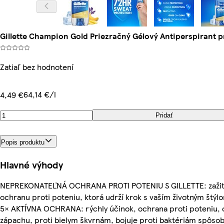
Gillette Champion Gold Priezračný Gélový Antiperspirant 
Zatiaľ bez hodnotení
64,14 €/l
4,49 €
Pridať
Popis produktu
Hlavné výhody
NEPREKONATEĽNÁ OCHRANA PROTI POTENIU S GILLETTE: zažit
ochranu proti poteniu, ktorá udrží krok s vaším životným štýl
5× AKTÍVNA OCHRANA: rýchly účinok, ochrana proti poteniu, 
zápachu, proti bielym škvrnám, bojuje proti baktériám spôso