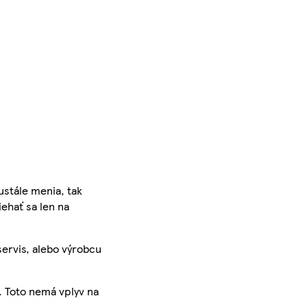
ustále menia, tak
iehať sa len na
servis, alebo výrobcu
. Toto nemá vplyv na