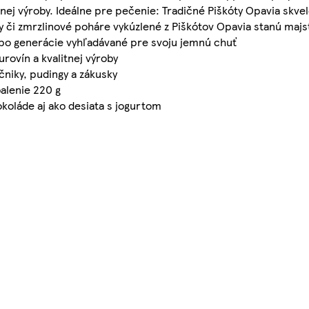
nej výroby. Ideálne pre pečenie: Tradičné Piškóty Opavia skvel
sky či zmrzlinové poháre vykúzlené z Piškótov Opavia stanú maj
 po generácie vyhľadávané pre svoju jemnú chuť
urovín a kvalitnej výroby
účniky, pudingy a zákusky
balenie 220 g
okoláde aj ako desiata s jogurtom