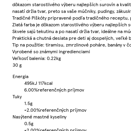
dôkazom starostlivého výberu najlepších surovín a kvalit
nasatí držia tvar, preto sa vaše múčniky, pudingy, záku
Tradičné Piškóty pripravené podľa tradičného receptu,
Zlatá farba je dôkazom starostlivého výberu najlepších s
Skvele sajú tekutinu a po nasatí držia tvar, ideálne na m
Praktická a chutná desiata pre deti aj dospelých, veľké 
Tip na použitie: tiramisu, zmrzlinové poháre, banány v č
Vyrobené so známymi ingredienciami
Veľkosť balenia: 0.22kg
30 g
Energia
495kJ
117kcal
6.00%
referenčných príjmov
Tuky
1.5g
-
2.00%
referenčných príjmov
Nasýtené mastné kyseliny
0.5g
-
2.00%
referenčných príjmov