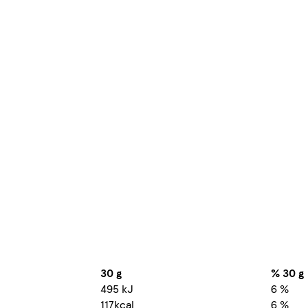
30 g
% 30 g
495 kJ
6 %
117kcal
6 %