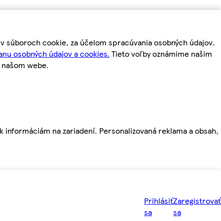
m v súboroch cookie, za účelom spracúvania osobných údajov.
anu osobných údajov a cookies.
Tieto voľby oznámime našim
a našom webe.
ť k informáciám na zariadení. Personalizovaná reklama a obsah,
Prihlásiť
Zaregistrovať
sa
sa