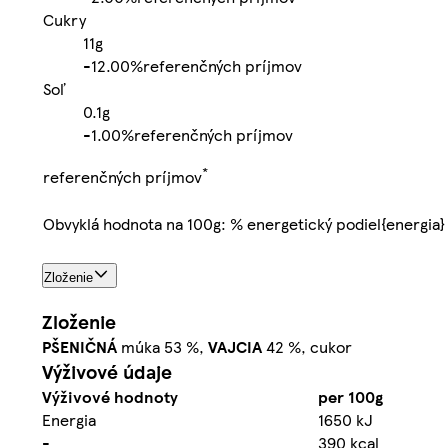
Cukry
11g
-
12.00%
referenčných príjmov
Soľ
0.1g
-
1.00%
referenčných príjmov
*
referenčných príjmov
Obvyklá hodnota na 100g: % energetický podiel{energia}
Zloženie
Zloženie
PŠENIČNÁ
múka 53 %,
VAJCIA
42 %, cukor
Výživové údaje
Výživové hodnoty
per 100g
Energia
1650 kJ
-
390 kcal