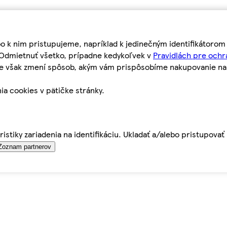
bo k nim pristupujeme, napríklad k jedinečným identifikátoro
o Odmietnuť všetko, prípadne kedykoľvek v
Pravidlách pre ochr
tie však zmení spôsob, akým vám prispôsobíme nakupovanie n
ia cookies v pätičke stránky.
istiky zariadenia na identifikáciu. Ukladať a/alebo pristupova
Zoznam partnerov