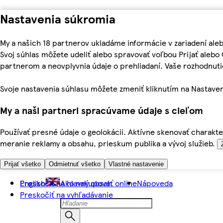
Nastavenia súkromia
My a našich 18 partnerov ukladáme informácie v zariadení ale
Svoj súhlas môžete udeliť alebo spravovať voľbou Prijať aleb
partnerom a neovplyvnia údaje o prehliadaní. Vaše rozhodnu
Svoje nastavenia súhlasu môžete zmeniť kliknutím na Nastaven
My a naši partneri spracúvame údaje s cieľom
Používať presné údaje o geolokácii. Aktívne skenovať charakter
meranie reklamy a obsahu, prieskum publika a vývoj služieb.
Prijať všetko
Odmietnuť všetko
Vlastné nastavenie
Preskočiť na hlavný obsah
English
Ako nakupovať online
Nápoveda
Preskočiť na vyhľadávanie