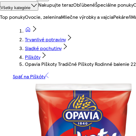
Nakupujte teraz
Obľúbené
Špeciálne ponuky
O
Všetky kategórie
Top ponuky
Ovocie, zelenina
Mliečne výrobky a vajcia
Pekáreň
Mä
Trvanlivé potraviny
Sladké pochutiny
Piškóty
Opavia Piškoty Tradičné Piškoty Rodinné balenie 2
Späť na Piškóty