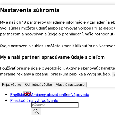
Nastavenia súkromia
My a našich 18 partnerov ukladáme informácie v zariadení ale
Svoj súhlas môžete udeliť alebo spravovať voľbou Prijať aleb
partnerom a neovplyvnia údaje o prehliadaní. Vaše rozhodnu
Svoje nastavenia súhlasu môžete zmeniť kliknutím na Nastaven
My a naši partneri spracúvame údaje s cieľom
Používať presné údaje o geolokácii. Aktívne skenovať charakter
meranie reklamy a obsahu, prieskum publika a vývoj služieb.
Prijať všetko
Odmietnuť všetko
Vlastné nastavenie
Preskočiť na hlavný obsah
English
Ako nakupovať online
Nápoveda
Preskočiť na vyhľadávanie