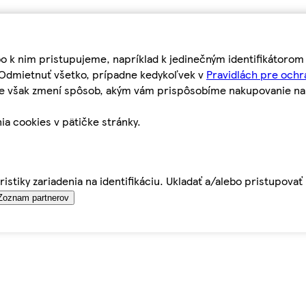
bo k nim pristupujeme, napríklad k jedinečným identifikátoro
o Odmietnuť všetko, prípadne kedykoľvek v
Pravidlách pre ochr
tie však zmení spôsob, akým vám prispôsobíme nakupovanie n
ia cookies v pätičke stránky.
istiky zariadenia na identifikáciu. Ukladať a/alebo pristupova
Zoznam partnerov