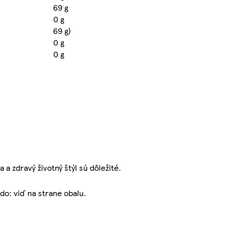
69 g
0 g
69 g)
0 g
0 g
 a zdravý životný štýl sú dôležité.
do: viď na strane obalu.