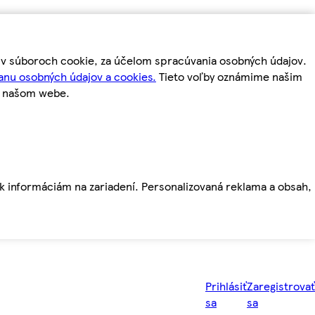
m v súboroch cookie, za účelom spracúvania osobných údajov.
anu osobných údajov a cookies.
Tieto voľby oznámime našim
a našom webe.
ť k informáciám na zariadení. Personalizovaná reklama a obsah,
Prihlásiť
Zaregistrovať
sa
sa