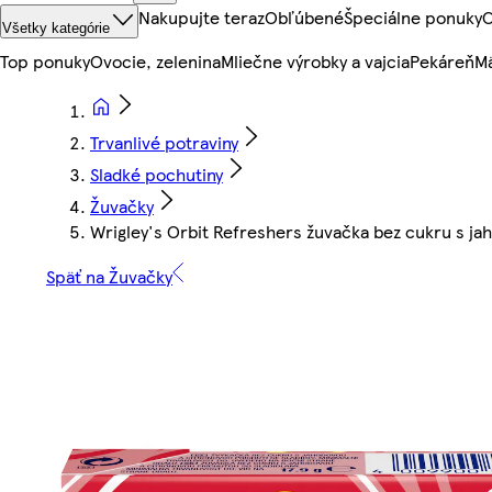
Nakupujte teraz
Obľúbené
Špeciálne ponuky
O
Všetky kategórie
Top ponuky
Ovocie, zelenina
Mliečne výrobky a vajcia
Pekáreň
Mä
Trvanlivé potraviny
Sladké pochutiny
Žuvačky
Wrigley's Orbit Refreshers žuvačka bez cukru s jah
Späť na Žuvačky