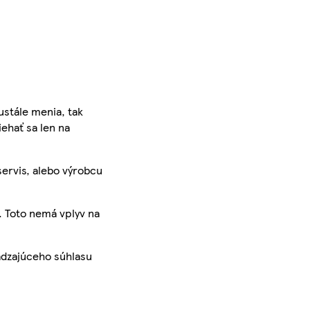
ustále menia, tak
iehať sa len na
servis, alebo výrobcu
. Toto nemá vplyv na
ádzajúceho súhlasu