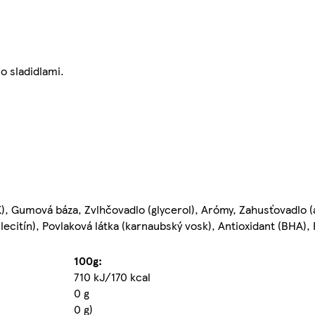
o sladidlami.
m K), Gumová báza, Zvlhčovadlo (glycerol), Arómy, Zahusťovadlo 
lecitín), Povlaková látka (karnaubský vosk), Antioxidant (BHA), 
100g:
710 kJ/170 kcal
0 g
0 g)