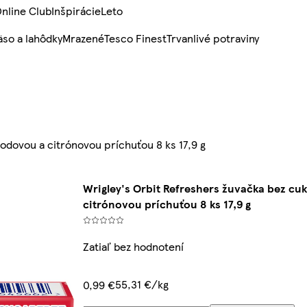
nline Club
Inšpirácie
Leto
so a lahôdky
Mrazené
Tesco Finest
Trvanlivé potraviny
odovou a citrónovou príchuťou 8 ks 17,9 g
Wrigley's Orbit Refreshers žuvačka bez cu
citrónovou príchuťou 8 ks 17,9 g
Zatiaľ bez hodnotení
55,31 €/kg
0,99 €