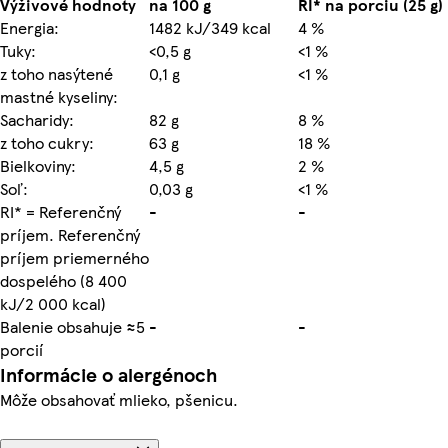
Výživové hodnoty
na 100 g
RI* na porciu (25 g)
Energia:
1482 kJ/349 kcal
4 %
Tuky:
<0,5 g
<1 %
z toho nasýtené
0,1 g
<1 %
mastné kyseliny:
Sacharidy:
82 g
8 %
z toho cukry:
63 g
18 %
Bielkoviny:
4,5 g
2 %
Soľ:
0,03 g
<1 %
RI* = Referenčný
-
-
príjem. Referenčný
príjem priemerného
dospelého (8 400
kJ/2 000 kcal)
Balenie obsahuje ≈5
-
-
porcií
Informácie o alergénoch
Môže obsahovať mlieko, pšenicu.