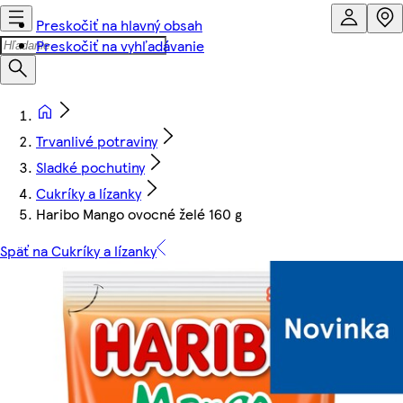
Preskočiť na hlavný obsah
Preskočiť na vyhľadávanie
Trvanlivé potraviny
Sladké pochutiny
Cukríky a lízanky
Haribo Mango ovocné želé 160 g
Späť na Cukríky a lízanky