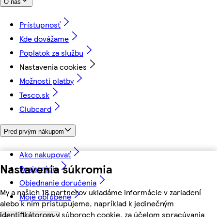
O nás
Prístupnosť
Kde dovážame
Poplatok za službu
Nastavenia cookies
Možnosti platby
Tesco.sk
Clubcard
Pred prvým nákupom
Ako nakupovať
Nastavenia súkromia
Registrácia
Objednanie doručenia
My a našich 18 partnerov ukladáme informácie v zariadení
Moje obľúbené
alebo k nim pristupujeme, napríklad k jedinečným
identifikátorom v súboroch cookie, za účelom spracúvania