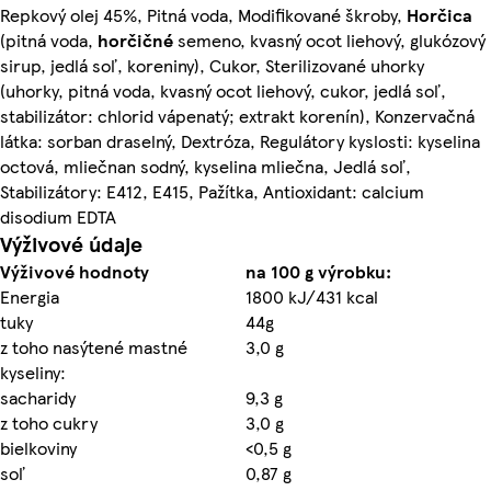
Repkový olej 45%, Pitná voda, Modifikované škroby,
Horčica
(pitná voda,
horčičné
semeno, kvasný ocot liehový, glukózový
sirup, jedlá soľ, koreniny), Cukor, Sterilizované uhorky
(uhorky, pitná voda, kvasný ocot liehový, cukor, jedlá soľ,
stabilizátor: chlorid vápenatý; extrakt korenín), Konzervačná
látka: sorban draselný, Dextróza, Regulátory kyslosti: kyselina
octová, mliečnan sodný, kyselina mliečna, Jedlá soľ,
Stabilizátory: E412, E415, Pažítka, Antioxidant: calcium
disodium EDTA
Výživové údaje
Výživové hodnoty
na 100 g výrobku:
Energia
1800 kJ/431 kcal
tuky
44g
z toho nasýtené mastné
3,0 g
kyseliny:
sacharidy
9,3 g
z toho cukry
3,0 g
bielkoviny
<0,5 g
soľ
0,87 g