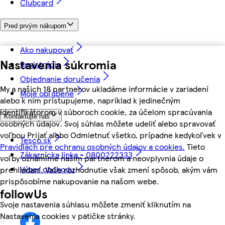
Clubcard
Pred prvým nákupom
Ako nakupovať
Nastavenia súkromia
Registrácia
Objednanie doručenia
My a našich 18 partnerov ukladáme informácie v zariadení
Moje obľúbené
alebo k nim pristupujeme, napríklad k jedinečným
identifikátorom v súboroch cookie, za účelom spracúvania
Kontaktujte nás
osobných údajov. Svoj súhlas môžete udeliť alebo spravovať
voľbou Prijať alebo Odmietnuť všetko, prípadne kedykoľvek v
Tesco.sk
Pravidlách pre ochranu osobných údajov a cookies.
Tieto
Zákaznícka linka - 0800222333
voľby oznámime našim partnerom a neovplyvnia údaje o
Výber obchodu
prehliadaní. Vaše rozhodnutie však zmení spôsob, akým vám
prispôsobíme nakupovanie na našom webe.
followUs
Svoje nastavenia súhlasu môžete zmeniť kliknutím na
Nastavenia cookies v pätičke stránky.