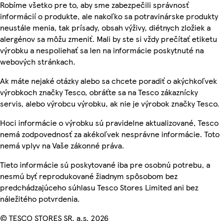
Robíme všetko pre to, aby sme zabezpečili správnosť
informácií o produkte, ale nakoľko sa potravinárske produkty
neustále menia, tak prísady, obsah výživy, diétnych zložiek a
alergénov sa môžu zmeniť. Mali by ste si vždy prečítať etiketu
výrobku a nespoliehať sa len na informácie poskytnuté na
webových stránkach.
Ak máte nejaké otázky alebo sa chcete poradiť o akýchkoľvek
výrobkoch značky Tesco, obráťte sa na Tesco zákaznícky
servis, alebo výrobcu výrobku, ak nie je výrobok značky Tesco.
Hoci informácie o výrobku sú pravidelne aktualizované, Tesco
nemá zodpovednosť za akékoľvek nesprávne informácie. Toto
nemá vplyv na Vaše zákonné práva.
Tieto informácie sú poskytované iba pre osobnú potrebu, a
nesmú byť reprodukované žiadnym spôsobom bez
predchádzajúceho súhlasu Tesco Stores Limited ani bez
náležitého potvrdenia.
© TESCO STORES SR, a.s. 2026