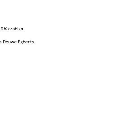
00% arabika.
bs Douwe Egberts.