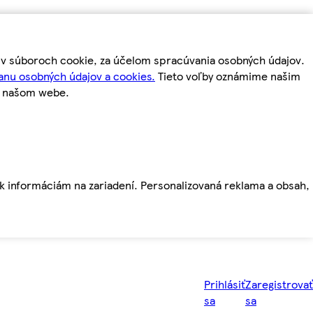
m v súboroch cookie, za účelom spracúvania osobných údajov.
anu osobných údajov a cookies.
Tieto voľby oznámime našim
a našom webe.
ť k informáciám na zariadení. Personalizovaná reklama a obsah,
Prihlásiť
Zaregistrovať
sa
sa