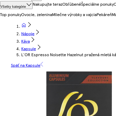
Nakupujte teraz
Obľúbené
Špeciálne ponuky
O
Všetky kategórie
Top ponuky
Ovocie, zelenina
Mliečne výrobky a vajcia
Pekáreň
Mä
Nápoje
Káva
Kapsule
L'OR Espresso Noisette Hazelnut pražená mletá ká
Späť na Kapsule