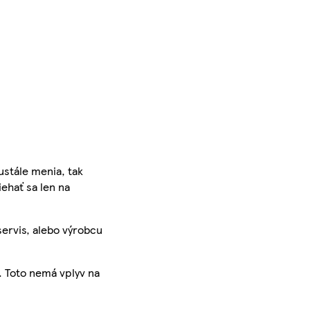
ustále menia, tak
iehať sa len na
servis, alebo výrobcu
. Toto nemá vplyv na