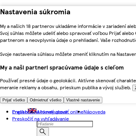
Nastavenia súkromia
My a našich 18 partnerov ukladáme informácie v zariadení ale
Svoj súhlas môžete udeliť alebo spravovať voľbou Prijať aleb
partnerom a neovplyvnia údaje o prehliadaní. Vaše rozhodnu
Svoje nastavenia súhlasu môžete zmeniť kliknutím na Nastaven
My a naši partneri spracúvame údaje s cieľom
Používať presné údaje o geolokácii. Aktívne skenovať charakter
meranie reklamy a obsahu, prieskum publika a vývoj služieb.
Prijať všetko
Odmietnuť všetko
Vlastné nastavenie
Preskočiť na hlavný obsah
English
Ako nakupovať online
Nápoveda
Preskočiť na vyhľadávanie