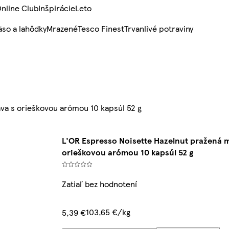
nline Club
Inšpirácie
Leto
so a lahôdky
Mrazené
Tesco Finest
Trvanlivé potraviny
va s orieškovou arómou 10 kapsúl 52 g
L'OR Espresso Noisette Hazelnut pražená m
orieškovou arómou 10 kapsúl 52 g
Zatiaľ bez hodnotení
103,65 €/kg
5,39 €