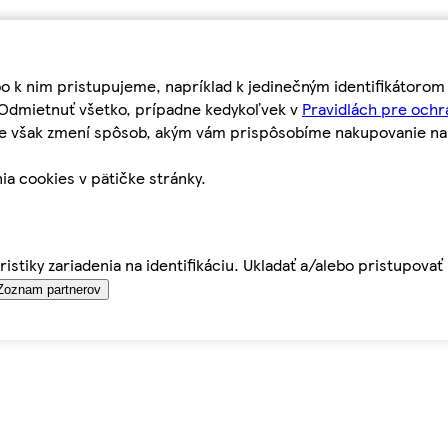
bo k nim pristupujeme, napríklad k jedinečným identifikátoro
o Odmietnuť všetko, prípadne kedykoľvek v
Pravidlách pre ochr
tie však zmení spôsob, akým vám prispôsobíme nakupovanie n
ia cookies v pätičke stránky.
istiky zariadenia na identifikáciu. Ukladať a/alebo pristupova
Zoznam partnerov