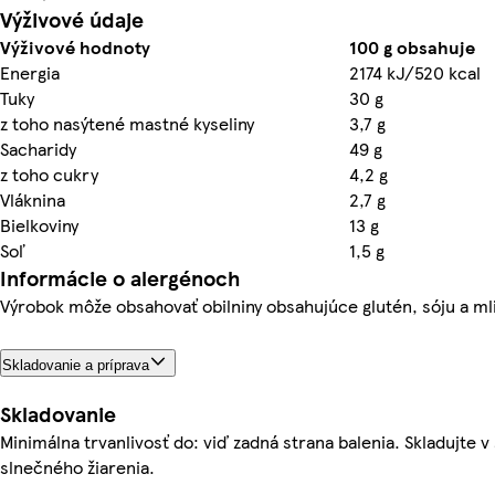
Výživové údaje
Výživové hodnoty
100 g obsahuje
Energia
2174 kJ/520 kcal
Tuky
30 g
z toho nasýtené mastné kyseliny
3,7 g
Sacharidy
49 g
z toho cukry
4,2 g
Vláknina
2,7 g
Bielkoviny
13 g
Soľ
1,5 g
Informácie o alergénoch
Výrobok môže obsahovať obilniny obsahujúce glutén, sóju a ml
Skladovanie a príprava
Skladovanie
Minimálna trvanlivosť do: viď zadná strana balenia. Skladujte
slnečného žiarenia.