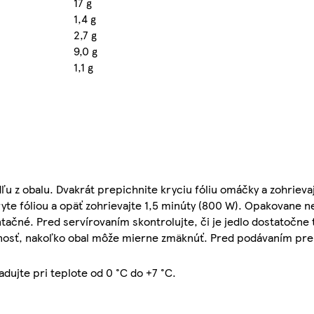
17 g
1,4 g
2,7 g
9,0 g
1,1 g
u z obalu. Dvakrát prepichnite kryciu fóliu omáčky a zohrieva
yte fóliou a opäť zohrievajte 1,5 minúty (800 W). Opakovane n
entačné. Pred servírovaním skontrolujte, či je jedlo dostatočne
trnosť, nakoľko obal môže mierne zmäknúť. Pred podávaním pre
adujte pri teplote od 0 °C do +7 °C.