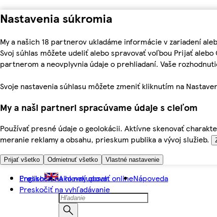
Nastavenia súkromia
My a našich 18 partnerov ukladáme informácie v zariadení ale
Svoj súhlas môžete udeliť alebo spravovať voľbou Prijať aleb
partnerom a neovplyvnia údaje o prehliadaní. Vaše rozhodnu
Svoje nastavenia súhlasu môžete zmeniť kliknutím na Nastaven
My a naši partneri spracúvame údaje s cieľom
Používať presné údaje o geolokácii. Aktívne skenovať charakter
meranie reklamy a obsahu, prieskum publika a vývoj služieb.
Prijať všetko
Odmietnuť všetko
Vlastné nastavenie
Preskočiť na hlavný obsah
English
Ako nakupovať online
Nápoveda
Preskočiť na vyhľadávanie