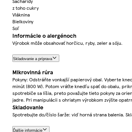
Sacharidy
z toho cukry
Vláknina
Bielkoviny
Soľ
Informácie o alergénoch
Výrobok môže obsahovať horčicu, ryby, zeler a sóju.
Skladovanie a príprava
Mikrovlnná rúra
Pokyny: Odstráňte vonkajší papierový obal. Vyberte knedľ
minút (800 W). Potom vráťte knedľu späť do obalu, prikr
spotrebiče sa líšia, preto považujte tieto pokyny za ori
jadre. Pri manipulácii s ohriatym výrobkom zvýšte opa
Skladovanie
Spotrebujte do/číslo šarže: viď horná strana balenia. Skl
Ďalšie informácie