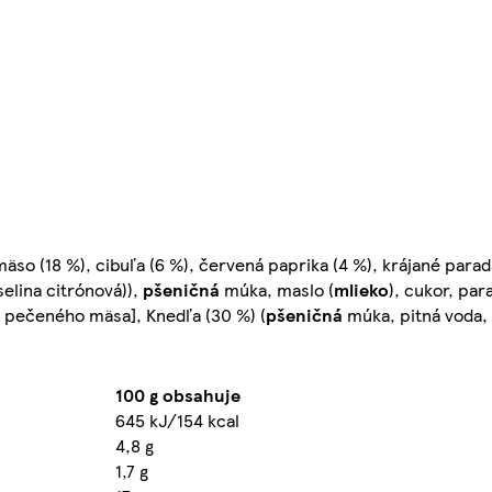
äso (18 %), cibuľa (6 %), červená paprika (4 %), krájané parada
selina citrónová)),
pšeničná
múka, maslo (
mlieko
), cukor, par
ma pečeného mäsa], Knedľa (30 %) (
pšeničná
múka, pitná voda, d
100 g obsahuje
645 kJ/154 kcal
4,8 g
1,7 g