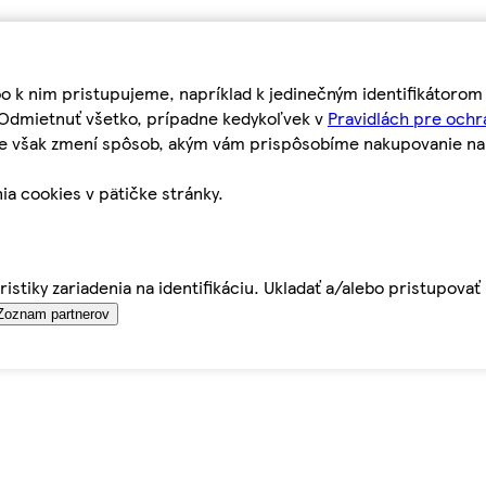
bo k nim pristupujeme, napríklad k jedinečným identifikátoro
o Odmietnuť všetko, prípadne kedykoľvek v
Pravidlách pre ochr
tie však zmení spôsob, akým vám prispôsobíme nakupovanie n
ia cookies v pätičke stránky.
istiky zariadenia na identifikáciu. Ukladať a/alebo pristupova
Zoznam partnerov