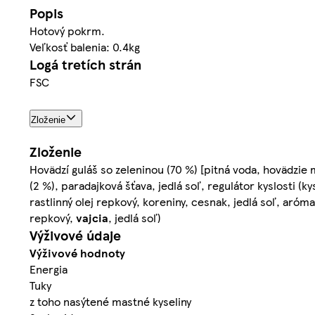
Popis
Hotový pokrm.
Veľkosť balenia: 0.4kg
Logá tretích strán
FSC
Zloženie
Zloženie
Hovädzí guláš so zeleninou (70 %) [pitná voda, hovädzie m
(2 %), paradajková šťava, jedlá soľ, regulátor kyslosti (ky
rastlinný olej repkový, koreniny, cesnak, jedlá soľ, aró
repkový,
vajcia
, jedlá soľ)
Výživové údaje
Výživové hodnoty
Energia
Tuky
z toho nasýtené mastné kyseliny