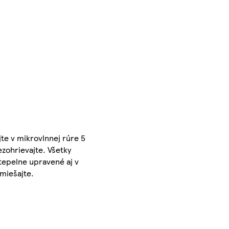
jte v mikrovlnnej rúre 5
ezohrievajte. Všetky
 tepelne upravené aj v
miešajte.