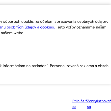
m v súboroch cookie, za účelom spracúvania osobných údajov.
anu osobných údajov a cookies.
Tieto voľby oznámime našim
a našom webe.
ť k informáciám na zariadení. Personalizovaná reklama a obsah,
Prihlásiť
Zaregistrovať
sa
sa