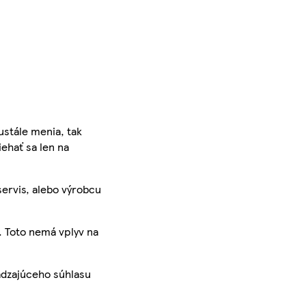
ustále menia, tak
iehať sa len na
servis, alebo výrobcu
. Toto nemá vplyv na
ádzajúceho súhlasu