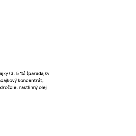
jky (3, 5 %) (paradajky
adajkový koncentrát,
roždie, rastlinný olej