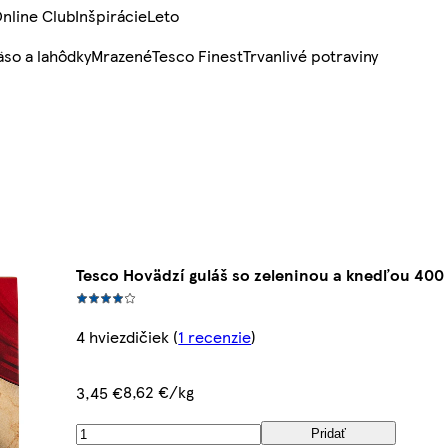
nline Club
Inšpirácie
Leto
so a lahôdky
Mrazené
Tesco Finest
Trvanlivé potraviny
Tesco Hovädzí guláš so zeleninou a knedľou 400
4 hviezdičiek
(
1 recenzie
)
8,62 €/kg
3,45 €
Pridať