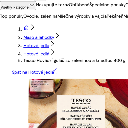
Nakupujte teraz
Obľúbené
Špeciálne ponuky
O
Všetky kategórie
Top ponuky
Ovocie, zelenina
Mliečne výrobky a vajcia
Pekáreň
Mä
Mäso a lahôdky
Hotové jedlá
Hotové jedlá
Tesco Hovädzí guláš so zeleninou a knedľou 400 g
Späť na Hotové jedlá