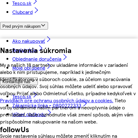
Tesco.sk
Clubcard
Pred prvým nákupom
Ako nakupovať
Nastavenia súkromia
Registrácia
Objednanie doručenia
My a našich 18 partnerov ukladáme informácie v zariadení
Moje obľúbené
alebo k nim pristupujeme, napríklad k jedinečným
identifikátorom v súboroch cookie, za účelom spracúvania
Kontaktujte nás
osobných údajov. Svoj súhlas môžete udeliť alebo spravovať
voľbou Prijať alebo Odmietnuť všetko, prípadne kedykoľvek v
Tesco.sk
Pravidlách pre ochranu osobných údajov a cookies.
Tieto
Zákaznícka linka - 0800222333
voľby oznámime našim partnerom a neovplyvnia údaje o
Výber obchodu
prehliadaní. Vaše rozhodnutie však zmení spôsob, akým vám
prispôsobíme nakupovanie na našom webe.
followUs
Svoje nastavenia súhlasu môžete zmeniť kliknutím na