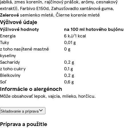
jablká, zmes korenín, rajčinový prášok, arómy, cesnakový
extrakt)), Farbivo E150d, Zahusťovadlo xantánová guma,
Zelerové
semienko mleté, Čierne korenie mleté
Výživové údaje
Výživové hodnoty
na 100 ml hotového bujónu
Energia
6 kJ/1 kcal
Tuky
0,01 g
z toho nasýtené mastné
0 g
kyseliny
Sacharidy
0,2 g
z toho cukry
0,1 g
Bielkoviny
0,2 g
Soľ
0,6 g
Informácie o alergénoch
Môže obsahovať lepok, vajcia, mlieko, horčicu.
Skladovanie a príprava
Príprava a použitie